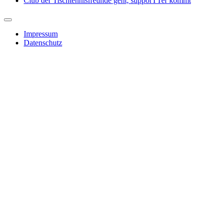
Club der Tischtennisfreunde geht, supporTTer kommt
Impressum
Datenschutz