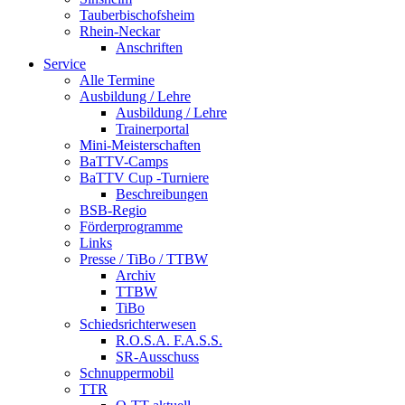
Tauberbischofsheim
Rhein-Neckar
Anschriften
Service
Alle Termine
Ausbildung / Lehre
Ausbildung / Lehre
Trainerportal
Mini-Meisterschaften
BaTTV-Camps
BaTTV Cup -Turniere
Beschreibungen
BSB-Regio
Förderprogramme
Links
Presse / TiBo / TTBW
Archiv
TTBW
TiBo
Schiedsrichterwesen
R.O.S.A. F.A.S.S.
SR-Ausschuss
Schnuppermobil
TTR