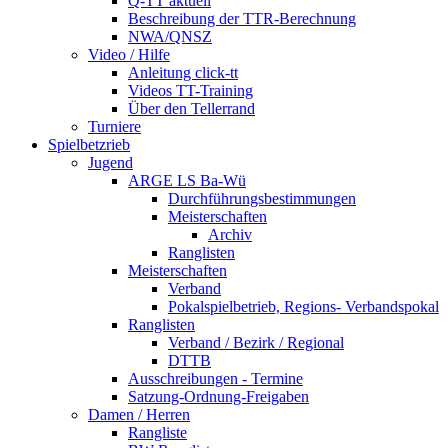
Q-TT aktuell
Beschreibung der TTR-Berechnung
NWA/QNSZ
Video / Hilfe
Anleitung click-tt
Videos TT-Training
Über den Tellerrand
Turniere
Spielbetzrieb
Jugend
ARGE LS Ba-Wü
Durchführungsbestimmungen
Meisterschaften
Archiv
Ranglisten
Meisterschaften
Verband
Pokalspielbetrieb, Regions- Verbandspokal
Ranglisten
Verband / Bezirk / Regional
DTTB
Ausschreibungen - Termine
Satzung-Ordnung-Freigaben
Damen / Herren
Rangliste