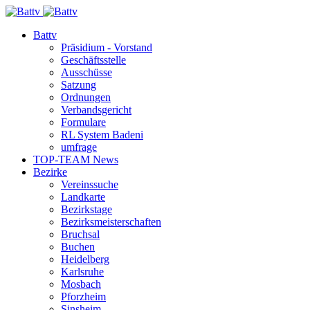
Battv
Präsidium - Vorstand
Geschäftsstelle
Ausschüsse
Satzung
Ordnungen
Verbandsgericht
Formulare
RL System Badeni
umfrage
TOP-TEAM News
Bezirke
Vereinssuche
Landkarte
Bezirkstage
Bezirksmeisterschaften
Bruchsal
Buchen
Heidelberg
Karlsruhe
Mosbach
Pforzheim
Sinsheim