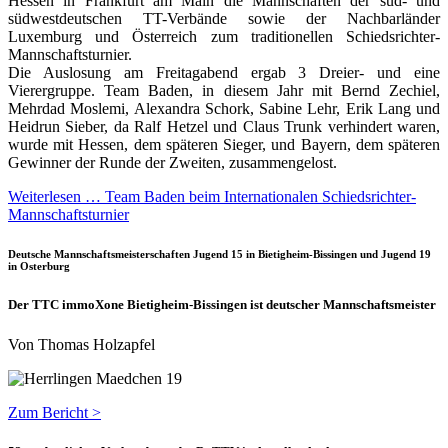
Hessen in Frankfurt am Main die Mannschaften der süd- und
südwestdeutschen TT-Verbände sowie der Nachbarländer
Luxemburg und Österreich zum traditionellen Schiedsrichter-
Mannschaftsturnier.
Die Auslosung am Freitagabend ergab 3 Dreier- und eine
Vierergruppe. Team Baden, in diesem Jahr mit Bernd Zechiel,
Mehrdad Moslemi, Alexandra Schork, Sabine Lehr, Erik Lang und
Heidrun Sieber, da Ralf Hetzel und Claus Trunk verhindert waren,
wurde mit Hessen, dem späteren Sieger, und Bayern, dem späteren
Gewinner der Runde der Zweiten, zusammengelost.
Weiterlesen … Team Baden beim Internationalen Schiedsrichter-
Mannschaftsturnier
Deutsche Mannschaftsmeisterschaften Jugend 15 in Bietigheim-Bissingen und Jugend 19
in Osterburg
Der TTC immoXone Bietigheim-Bissingen ist deutscher Mannschaftsmeister
Von Thomas Holzapfel
Zum Bericht >