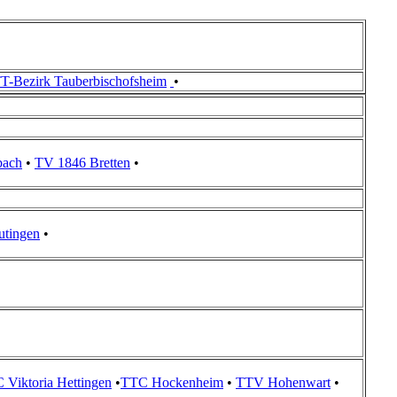
T-Bezirk Tauberbischofsheim
•
bach
•
TV 1846 Bretten
•
tingen
•
 Viktoria Hettingen
•
TTC Hockenheim
•
TTV Hohenwart
•