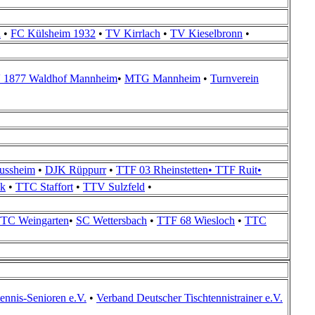
u
•
FC Külsheim 1932
•
TV Kirrlach
•
TV Kieselbronn
•
 1877 Waldhof Mannheim
•
MTG Mannheim
•
Turnverein
ussheim
•
DJK Rüppurr
•
TTF 03 Rheinstetten
•
TTF Ruit
•
k
•
TTC Staffort
•
TTV Sulzfeld
•
TC Weingarten
•
SC Wettersbach
•
TTF 68 Wiesloch
•
TTC
ennis-Senioren e.V.
•
Verband Deutscher Tischtennistrainer e.V.