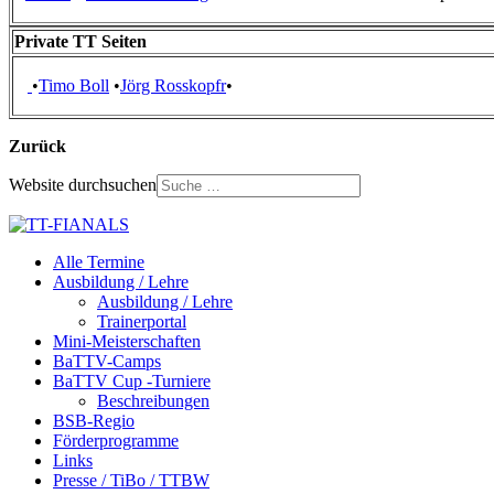
Private TT Seiten
•
Timo Boll
•
Jörg Rosskopf
r
•
Zurück
Website durchsuchen
Alle Termine
Ausbildung / Lehre
Ausbildung / Lehre
Trainerportal
Mini-Meisterschaften
BaTTV-Camps
BaTTV Cup -Turniere
Beschreibungen
BSB-Regio
Förderprogramme
Links
Presse / TiBo / TTBW