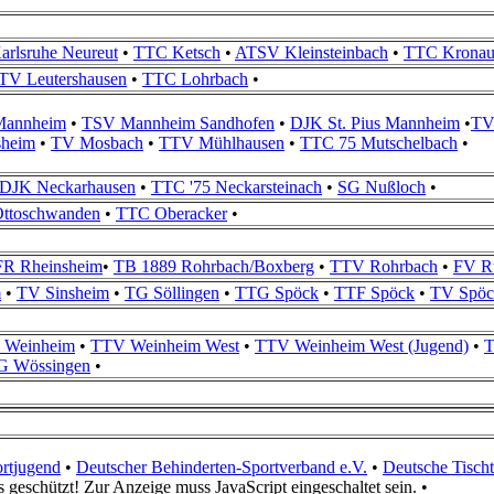
rlsruhe Neureut
•
TTC Ketsch
•
ATSV Kleinsteinbach
•
TTC Krona
TV Leutershausen
•
TTC Lohrbach
•
Mannheim
•
TSV Mannheim Sandhofen
•
DJK St. Pius
Mannheim
•
TV
heim
•
TV Mosbach
•
TTV Mühlhausen
•
TTC 75 Mutschelbach
•
DJK Neckarhausen
•
TTC '75 Neckarsteinach
•
SG Nußloch
•
ttoschwanden
•
TTC Oberacker
•
R Rheinsheim
•
TB 1889 Rohrbach/Boxberg
•
TTV Rohrbach
•
FV R
m
•
TV Sinsheim
•
TG Söllingen
•
TTG Spöck
•
TTF Spöck
•
TV Spöc
 Weinheim
•
TTV Weinheim West
•
TTV Weinheim West (Jugend)
•
T
G Wössingen
•
rtjugend
•
Deutscher Behinderten-Sportverband e.V.
•
Deutsche Tischt
 geschützt! Zur Anzeige muss JavaScript eingeschaltet sein.
•