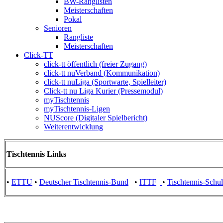
BW-Ranglisten
Meisterschaften
Pokal
Senioren
Rangliste
Meisterschaften
Click-TT
click-tt öffentlich (freier Zugang)
click-tt nuVerband (Kommunikation)
click-tt nuLiga (Sportwarte, Spielleiter)
Click-tt nu Liga Kurier (Pressemodul)
myTischtennis
myTischtennis-Ligen
NUScore (Digitaler Spielbericht)
Weiterentwicklung
Tischtennis Links
•
ETTU
•
Deutscher Tischtennis-Bund
•
ITTF
•
Tischtennis-Schu