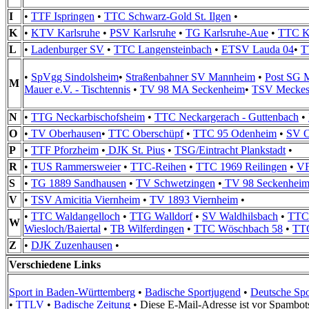
I
•
TTF Ispringen
•
TTC Schwarz-Gold St. Ilgen
•
K
•
KTV Karlsruhe
•
PSV Karlsruhe
•
TG Karlsruhe-Aue
•
TTC Ka
L
•
Ladenburger SV
•
TTC Langensteinbach
•
ETSV Lauda 04
•
T
•
SpVgg Sindolsheim
•
Straßenbahner SV Mannheim
•
Post SG 
M
Mauer e.V. - Tischtennis
•
TV 98 MA Seckenheim
•
TSV Meckes
N
•
TTG Neckarbischofsheim
•
TTC Neckargerach - Guttenbach
•
O
•
TV Oberhausen
•
TTC Oberschüpf
•
TTC 95 Odenheim
•
SV O
P
•
TTF Pforzheim
•
DJK St. Pius
•
TSG/Eintracht Plankstadt
•
R
•
TUS Rammersweier
•
TTC-Reihen
•
TTC 1969 Reilingen
•
VF
S
•
TG 1889 Sandhausen
•
TV Schwetzingen
•
TV 98 Seckenhei
V
•
TSV Amicitia Viernheim
•
TV 1893 Viernheim
•
•
TTC Waldangelloch
•
TTG Walldorf
•
SV Waldhilsbach
•
TTC
W
Wiesloch/Baiertal
•
TB Wilferdingen
•
TTC Wöschbach 58
•
TT
Z
•
DJK Zuzenhausen
•
Verschiedene Links
Sport in Baden-Württemberg
•
Badische Sportjugend
•
Deutsche Spo
•
TTLV
•
Badische Zeitung
•
Diese E-Mail-Adresse ist vor Spambots