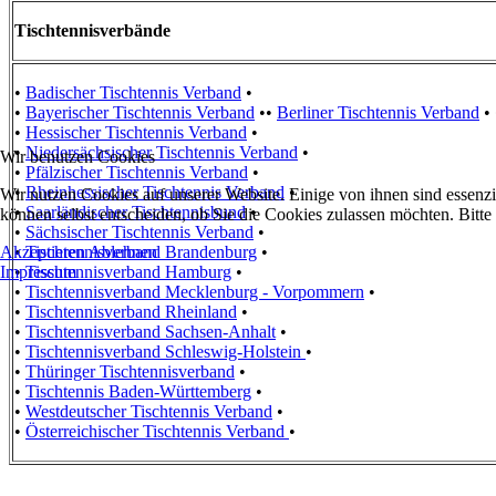
Tischtennisverbände
•
Badischer Tischtennis Verband
•
•
Bayerischer Tischtennis Verband
••
Berliner Tischtennis Verband
•
•
Hessischer Tischtennis Verband
•
•
Niedersächsischer Tischtennis Verband
•
Wir benutzen Cookies
•
Pfälzischer Tischtennis Verband
•
•
Rheinhessischer Tischtennis Verband
•
Wir nutzen Cookies auf unserer Website. Einige von ihnen sind essenzi
•
Saarländischer Tischtennisbund
•
können selbst entscheiden, ob Sie die Cookies zulassen möchten. Bitte
•
Sächsischer Tischtennis Verband
•
Akzeptieren
Ablehnen
•
Tischtennisverband Brandenburg
•
Impressum
•
Tischtennisverband Hamburg
•
•
Tischtennisverband Mecklenburg - Vorpommern
•
•
Tischtennisverband Rheinland
•
•
Tischtennisverband Sachsen-Anhalt
•
•
Tischtennisverband Schleswig-Holstein
•
•
Thüringer Tischtennisverband
•
•
Tischtennis Baden-Württemberg
•
•
Westdeutscher Tischtennis Verband
•
•
Österreichischer Tischtennis Verband
•