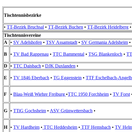
Tischtennisbezirke
•
TT-Bezirk Bruchsal
•
TT-Bezirk Buchen
•
TT-Bezirk Heidelberg
Tischtennisvereine
A
•
SV Adelshofen
•
TSV Assamstadt
•
SV Germania Adelsheim
•
B
•
TV Bad Rappenau
•
TTC Bammental
•
TSG Blankenloch
•
TT
D
•
TTC Daisbach
•
DJK Daxlanden
•
E
•
TV 1846 Eberbach
•
TG Eggenstein
•
TTF Eschelbach-Angelb
F
•
Blau-Weiß Wiehre Freiburg
•
TTC 1950 Forchheim
•
TV Forst
G
•
TTiG Gochsheim
•
ASV Grünwettersbach
•
H
•
TV Hardheim
•
TTC Heddesheim
•
TTF Hemsbach
•
TV Helm