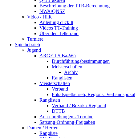
Q-TT aktuell
Beschreibung der TTR-Berechnung
NWA/QNSZ
Video / Hilfe
Anleitung click-tt
Videos TT-Training
Über den Tellerrand
Turniere
Spielbetzrieb
Jugend
ARGE LS Ba-Wü
Durchführungsbestimmungen
Meisterschaften
Archiv
Ranglisten
Meisterschaften
Verband
Pokalspielbetrieb, Regions- Verbandspokal
Ranglisten
Verband / Bezirk / Regional
DTTB
Ausschreibungen - Termine
Satzung-Ordnung-Freigaben
Damen / Herren
Rangliste