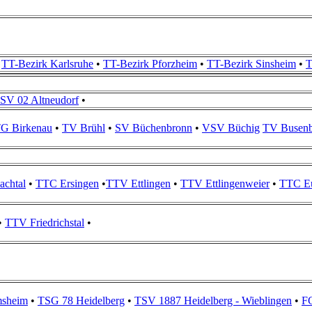
•
TT-Bezirk Karlsruhe
•
TT-Bezirk Pforzheim
•
TT-Bezirk Sinsheim
•
T
SV 02 Altneudorf
•
G Birkenau
•
TV Brühl
•
SV Büchenbronn
•
VSV Büchig
TV Busen
achtal
•
TTC Ersingen
•
TTV Ettlingen
•
TTV Ettlingenweier
•
TTC Eu
•
TTV Friedrichstal
•
sheim
•
TSG 78 Heidelberg
•
TSV 1887 Heidelberg - Wieblingen
•
FC