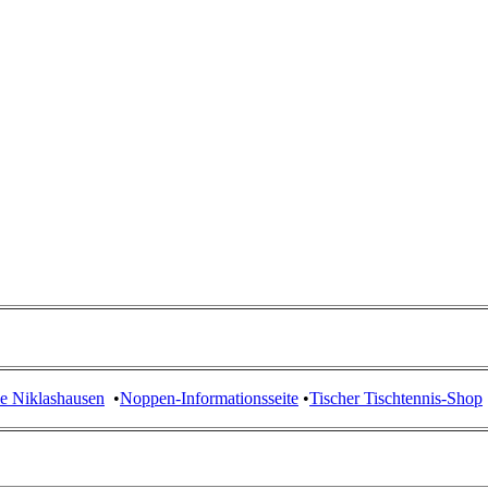
le Niklashausen
•
Noppen-Informationsseite
•
Tischer Tischtennis-Shop