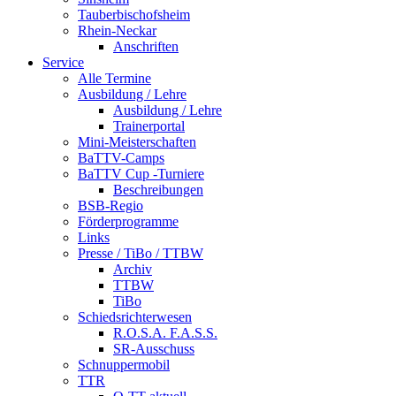
Tauberbischofsheim
Rhein-Neckar
Anschriften
Service
Alle Termine
Ausbildung / Lehre
Ausbildung / Lehre
Trainerportal
Mini-Meisterschaften
BaTTV-Camps
BaTTV Cup -Turniere
Beschreibungen
BSB-Regio
Förderprogramme
Links
Presse / TiBo / TTBW
Archiv
TTBW
TiBo
Schiedsrichterwesen
R.O.S.A. F.A.S.S.
SR-Ausschuss
Schnuppermobil
TTR