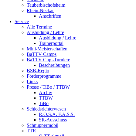
Tauberbischofsheim
Rhein-Neckar
Anschriften
Service
Alle Termine
Ausbildung / Lehre
Ausbildung / Lehre
Trainerportal
Mini-Meisterschaften
BaTTV-Camps
BaTTV Cup -Turniere
Beschreibungen
BSB-Regio
Förderprogramme
Links
Presse / TiBo / TTBW
Archiv
TTBW
TiBo
Schiedsrichterwesen
R.O.S.A. F.A.S.S.
SR-Ausschuss
Schnuppermobil
TTR