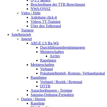
Q-TT aktuell
Beschreibung der TTR-Berechnung
NWA/QNSZ
Video / Hilfe
Anleitung click-tt
Videos TT-Training
Über den Tellerrand
Turniere
Spielbetzrieb
Jugend
ARGE LS Ba-Wü
Durchführungsbestimmungen
Meisterschaften
Archiv
Ranglisten
Meisterschaften
Verband
Pokalspielbetrieb, Regions- Verbandspokal
Ranglisten
Verband / Bezirk / Regional
DTTB
Ausschreibungen - Termine
Satzung-Ordnung-Freigaben
Damen / Herren
Rangliste