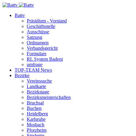
Battv
Präsidium - Vorstand
Geschäftsstelle
Ausschüsse
Satzung
Ordnungen
Verbandsgericht
Formulare
RL System Badeni
umfrage
TOP-TEAM News
Bezirke
Vereinssuche
Landkarte
Bezirkstage
Bezirksmeisterschaften
Bruchsal
Buchen
Heidelberg
Karlsruhe
Mosbach
Pforzheim
Sinsheim