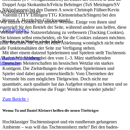
Doppel Anja Skokanitsch/Felicia Behringer (TuS Metzingen/SV
Niklashausen) bei den Damen A sowie Christoph Füllner/Kevin
Wir benutzen Cookies
Valentin (TTV Ettlingen/TTG Kleinsteinbach/Singen) bei den
Herren A. Herzlichen Glückwunsch!
Wir nutzen Cookies auf unserer Website. Einige von ihnen sind
essenziell für den Betrieb der Seite, während andere uns helfen, diese
Zum Bericht >
Website und die Nutzererfahrung zu verbessern (Tracking Cookies).
Sie können selbst entscheiden, ob Sie die Cookies zulassen möchten.
Werden sie in Wetzlar wieder jubeln?
Bitte beachten Sie, dass bei einer Ablehnung womöglich nicht mehr
alle Funktionalitäten der Seite zur Verfügung stehen.
Mit über einem dutzend Spielerinnen und Spielern stellt Tischtennis
Akzeptieren
Ablehnen
Baden-Württemberg bei den vom 1.-3. März stattfindenden
Impressum
Deutschen Meisterschaften im hessischen Wetzlar ein starkes
Kontigent. Die Zielstellungen der einzelnen Spielerinnen und
Spieler sind dabei ganz unterschiedlich: Vom Überstehen der
Vorrunde bis zum möglichen Titelgewinn. Doch nicht nur
quantitativ, auch qualitativ hat das Aufgebot einiges zu bieten und so
stellt sich beispielsweise die Frage: Werden sie wieder jubeln?
Zum Bericht >
Wenna Tu und Daniel Kleinert heißen die neuen Titelträger
Hochklassiger Tischtennissport und ein rundherum gelungenes
Ambiente – was will das Tischtennisherz mehr? Bei den baden-