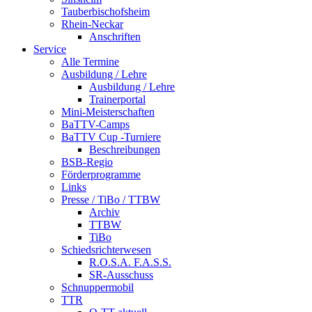
Tauberbischofsheim
Rhein-Neckar
Anschriften
Service
Alle Termine
Ausbildung / Lehre
Ausbildung / Lehre
Trainerportal
Mini-Meisterschaften
BaTTV-Camps
BaTTV Cup -Turniere
Beschreibungen
BSB-Regio
Förderprogramme
Links
Presse / TiBo / TTBW
Archiv
TTBW
TiBo
Schiedsrichterwesen
R.O.S.A. F.A.S.S.
SR-Ausschuss
Schnuppermobil
TTR