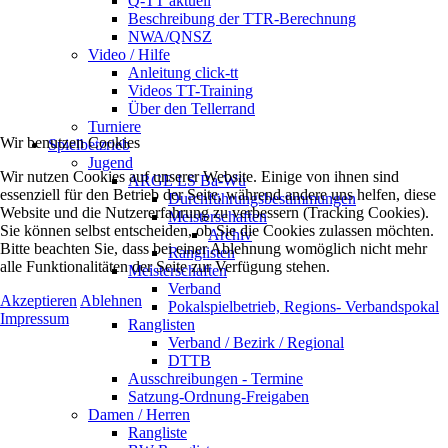
Q-TT aktuell
Beschreibung der TTR-Berechnung
NWA/QNSZ
Video / Hilfe
Anleitung click-tt
Videos TT-Training
Über den Tellerrand
Turniere
Wir benutzen Cookies
Spielbetzrieb
Jugend
Wir nutzen Cookies auf unserer Website. Einige von ihnen sind
ARGE LS Ba-Wü
essenziell für den Betrieb der Seite, während andere uns helfen, diese
Durchführungsbestimmungen
Website und die Nutzererfahrung zu verbessern (Tracking Cookies).
Meisterschaften
Sie können selbst entscheiden, ob Sie die Cookies zulassen möchten.
Archiv
Bitte beachten Sie, dass bei einer Ablehnung womöglich nicht mehr
Ranglisten
alle Funktionalitäten der Seite zur Verfügung stehen.
Meisterschaften
Verband
Akzeptieren
Ablehnen
Pokalspielbetrieb, Regions- Verbandspokal
Impressum
Ranglisten
Verband / Bezirk / Regional
DTTB
Ausschreibungen - Termine
Satzung-Ordnung-Freigaben
Damen / Herren
Rangliste