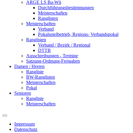
ARGE LS Ba-Wü
Durchführungsbestimmungen
Meisterschaften
Ranglisten
Meisterschaften
Verband
Pokalspielbetrieb, Regions- Verbandspokal
Ranglisten
Verband / Bezirk / Regional
DTTB
Ausschreibungen - Termine
Satzung-Ordnung-Freigaben
Damen / Herren
Rangliste
BW-Ranglisten
Meisterschaften
Pokal
Senioren
Rangliste
Meisterschaften
Impressum
Datenschutz