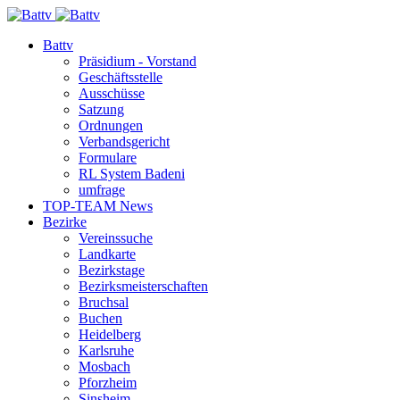
Battv
Präsidium - Vorstand
Geschäftsstelle
Ausschüsse
Satzung
Ordnungen
Verbandsgericht
Formulare
RL System Badeni
umfrage
TOP-TEAM News
Bezirke
Vereinssuche
Landkarte
Bezirkstage
Bezirksmeisterschaften
Bruchsal
Buchen
Heidelberg
Karlsruhe
Mosbach
Pforzheim
Sinsheim