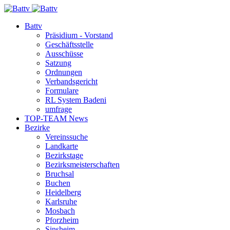
Battv
Präsidium - Vorstand
Geschäftsstelle
Ausschüsse
Satzung
Ordnungen
Verbandsgericht
Formulare
RL System Badeni
umfrage
TOP-TEAM News
Bezirke
Vereinssuche
Landkarte
Bezirkstage
Bezirksmeisterschaften
Bruchsal
Buchen
Heidelberg
Karlsruhe
Mosbach
Pforzheim
Sinsheim