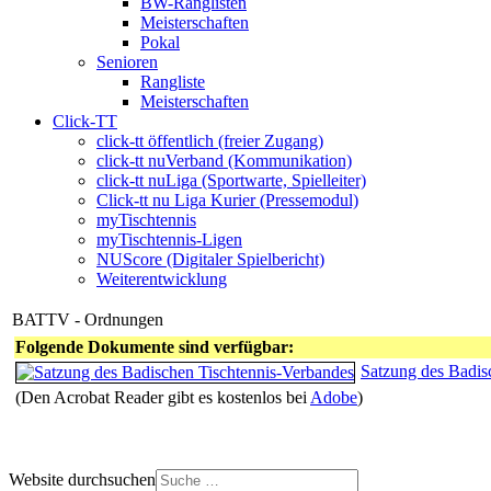
BW-Ranglisten
Meisterschaften
Pokal
Senioren
Rangliste
Meisterschaften
Click-TT
click-tt öffentlich (freier Zugang)
click-tt nuVerband (Kommunikation)
click-tt nuLiga (Sportwarte, Spielleiter)
Click-tt nu Liga Kurier (Pressemodul)
myTischtennis
myTischtennis-Ligen
NUScore (Digitaler Spielbericht)
Weiterentwicklung
BATTV - Ordnungen
Folgende Dokumente sind verfügbar:
Satzung des Badis
(Den Acrobat Reader gibt es kostenlos bei
Adobe
)
Website durchsuchen