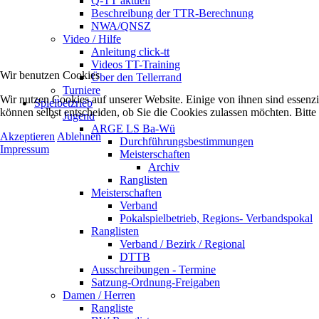
Q-TT aktuell
Beschreibung der TTR-Berechnung
NWA/QNSZ
Video / Hilfe
Anleitung click-tt
Videos TT-Training
Wir benutzen Cookies
Über den Tellerrand
Turniere
Wir nutzen Cookies auf unserer Website. Einige von ihnen sind essenzi
Spielbetzrieb
können selbst entscheiden, ob Sie die Cookies zulassen möchten. Bitte
Jugend
ARGE LS Ba-Wü
Akzeptieren
Ablehnen
Durchführungsbestimmungen
Impressum
Meisterschaften
Archiv
Ranglisten
Meisterschaften
Verband
Pokalspielbetrieb, Regions- Verbandspokal
Ranglisten
Verband / Bezirk / Regional
DTTB
Ausschreibungen - Termine
Satzung-Ordnung-Freigaben
Damen / Herren
Rangliste