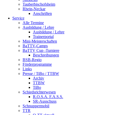
Tauberbischofsheim
Rhein-Neckar
Anschriften
Service
Alle Termine
Ausbildung / Lehre
Ausbildung / Lehre
Trainerportal
Mini-Meisterschaften
BaTTV-Camps
BaTTV Cup -Turniere
Beschreibungen
BSB-Regio
Förderprogramme
Links
Presse / TiBo / TTBW
Archiv
TTBW
TiBo
Schiedsrichterwesen
R.O.S.A. F.A.S.S.
SR-Ausschuss
Schnuppermobil
TTR