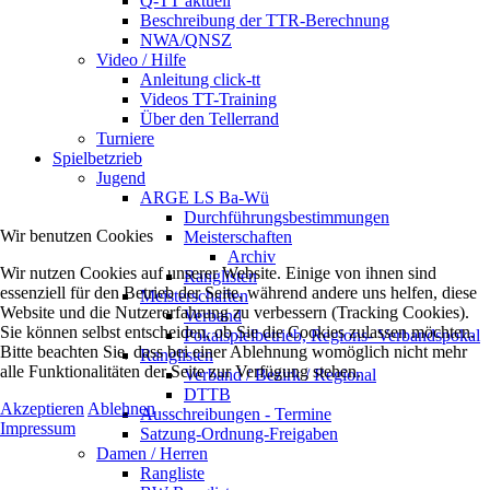
Q-TT aktuell
Beschreibung der TTR-Berechnung
NWA/QNSZ
Video / Hilfe
Anleitung click-tt
Videos TT-Training
Über den Tellerrand
Turniere
Spielbetzrieb
Jugend
ARGE LS Ba-Wü
Durchführungsbestimmungen
Wir benutzen Cookies
Meisterschaften
Archiv
Wir nutzen Cookies auf unserer Website. Einige von ihnen sind
Ranglisten
essenziell für den Betrieb der Seite, während andere uns helfen, diese
Meisterschaften
Website und die Nutzererfahrung zu verbessern (Tracking Cookies).
Verband
Sie können selbst entscheiden, ob Sie die Cookies zulassen möchten.
Pokalspielbetrieb, Regions- Verbandspokal
Bitte beachten Sie, dass bei einer Ablehnung womöglich nicht mehr
Ranglisten
alle Funktionalitäten der Seite zur Verfügung stehen.
Verband / Bezirk / Regional
DTTB
Akzeptieren
Ablehnen
Ausschreibungen - Termine
Impressum
Satzung-Ordnung-Freigaben
Damen / Herren
Rangliste