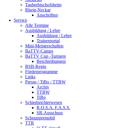
Tauberbischofsheim
Rhein-Neckar
Anschriften
Service
Alle Termine
Ausbildung / Lehre
Ausbildung / Lehre
Trainerportal
Mini-Meisterschaften
BaTTV-Camps
BaTTV Cup -Turniere
Beschreibungen
BSB-Regio
Förderprogramme
Links
Presse / TiBo / TTBW
Archiv
TTBW
TiBo
Schiedsrichterwesen
R.O.S.A. F.A.S.S.
SR-Ausschuss
Schnuppermobil
TTR