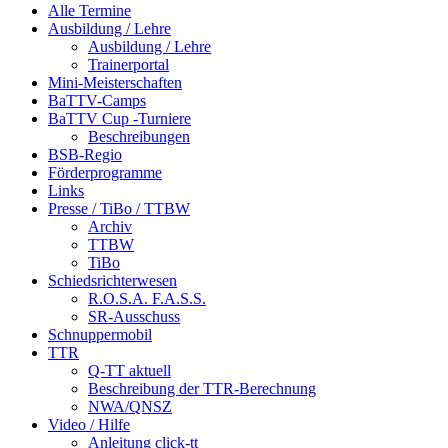
Alle Termine
Ausbildung / Lehre
Ausbildung / Lehre
Trainerportal
Mini-Meisterschaften
BaTTV-Camps
BaTTV Cup -Turniere
Beschreibungen
BSB-Regio
Förderprogramme
Links
Presse / TiBo / TTBW
Archiv
TTBW
TiBo
Schiedsrichterwesen
R.O.S.A. F.A.S.S.
SR-Ausschuss
Schnuppermobil
TTR
Q-TT aktuell
Beschreibung der TTR-Berechnung
NWA/QNSZ
Video / Hilfe
Anleitung click-tt