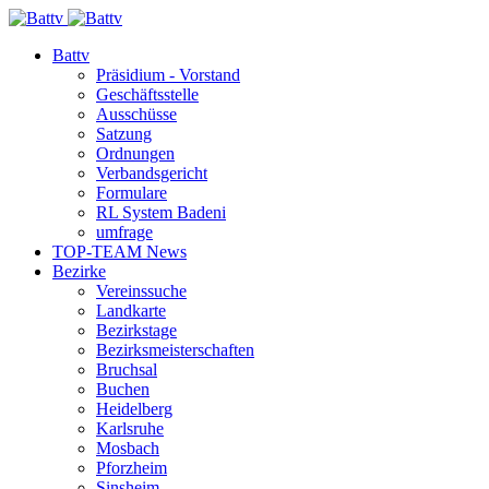
Battv
Präsidium - Vorstand
Geschäftsstelle
Ausschüsse
Satzung
Ordnungen
Verbandsgericht
Formulare
RL System Badeni
umfrage
TOP-TEAM News
Bezirke
Vereinssuche
Landkarte
Bezirkstage
Bezirksmeisterschaften
Bruchsal
Buchen
Heidelberg
Karlsruhe
Mosbach
Pforzheim
Sinsheim