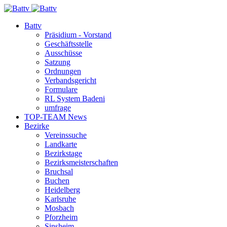
Battv
Präsidium - Vorstand
Geschäftsstelle
Ausschüsse
Satzung
Ordnungen
Verbandsgericht
Formulare
RL System Badeni
umfrage
TOP-TEAM News
Bezirke
Vereinssuche
Landkarte
Bezirkstage
Bezirksmeisterschaften
Bruchsal
Buchen
Heidelberg
Karlsruhe
Mosbach
Pforzheim
Sinsheim