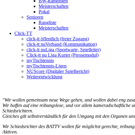
BW-Ranglisten
Meisterschaften
Pokal
Senioren
Rangliste
Meisterschaften
Click-TT
click-tt öffentlich (freier Zugang)
click-tt nuVerband (Kommunikation)
click-tt nuLiga (Sportwarte, Spielleiter)
Click-tt nu Liga Kurier (Pressemodul)
myTischtennis
myTischtennis-Ligen
NUScore (Digitaler Spielbericht)
Weiterentwicklung
"Wir wollen gemeinsam neue Wege gehen, und wollen dabei eng zusamm
Wir hoffen auf eine reibungslose, und vor allem kameradschaftliche 
Schiedsrichtern.
Gleiches gilt selbstverständlich für den Umgang mit den Organen u
Wir Schiedsrichter des BATTV wollen für möglichst gerechte, reibu
Aktiven.