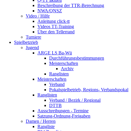
Q-TT aktuell
Beschreibung der TTR-Berechnung
NWA/QNSZ
Video / Hilfe
Anleitung click-tt
Videos TT-Training
Über den Tellerrand
Turniere
Spielbetzrieb
Jugend
ARGE LS Ba-Wü
Durchführungsbestimmungen
Meisterschaften
Archiv
Ranglisten
Meisterschaften
Verband
Pokalspielbetrieb, Regions- Verbandspokal
Ranglisten
Verband / Bezirk / Regional
DTTB
Ausschreibungen - Termine
Satzung-Ordnung-Freigaben
Damen / Herren
Rangliste