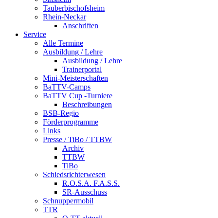
Tauberbischofsheim
Rhein-Neckar
Anschriften
Service
Alle Termine
Ausbildung / Lehre
Ausbildung / Lehre
Trainerportal
Mini-Meisterschaften
BaTTV-Camps
BaTTV Cup -Turniere
Beschreibungen
BSB-Regio
Förderprogramme
Links
Presse / TiBo / TTBW
Archiv
TTBW
TiBo
Schiedsrichterwesen
R.O.S.A. F.A.S.S.
SR-Ausschuss
Schnuppermobil
TTR