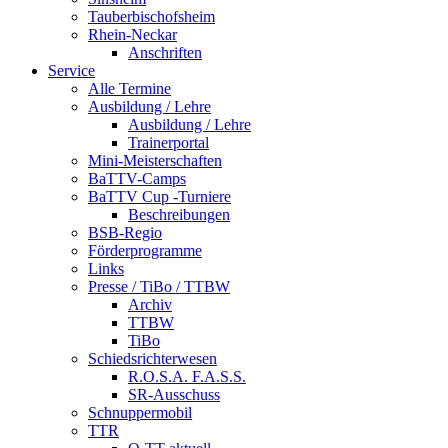
Tauberbischofsheim
Rhein-Neckar
Anschriften
Service
Alle Termine
Ausbildung / Lehre
Ausbildung / Lehre
Trainerportal
Mini-Meisterschaften
BaTTV-Camps
BaTTV Cup -Turniere
Beschreibungen
BSB-Regio
Förderprogramme
Links
Presse / TiBo / TTBW
Archiv
TTBW
TiBo
Schiedsrichterwesen
R.O.S.A. F.A.S.S.
SR-Ausschuss
Schnuppermobil
TTR