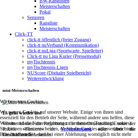
BW-Ranglisten
Meisterschaften
Pokal
Senioren
Rangliste
Meisterschaften
Click-TT
click-tt öffentlich (freier Zugang)
click-tt nuVerband (Kommunikation)
click-tt nuLiga (Sportwarte, Spielleiter)
Click-tt nu Liga Kurier (Pressemodul)
myTischtennis
myTischtennis-Ligen
NUScore (Digitaler Spielbericht)
Weiterentwicklung
mini-Meisterschaften
Wir benutzen Cookies
Wir nutzen Cookies auf unserer Website. Einige von ihnen sind
Es geht wieder los!
essenziell für den Betrieb der Seite, während andere uns helfen, diese
Website und die Nutzererfahrung zu verbessern (Tracking Cookies).
Vereine können die Regieboxen für mini-Ortsentscheide unter der
Sie können selbst entscheiden, ob Sie die Cookies zulassen möchten.
Rubrik »Turniere« im
Vereinszugang
oder über die
Bitte beachten Sie, dass bei einer Ablehnung womöglich nicht mehr
Geschäftsstelle
bestellen.