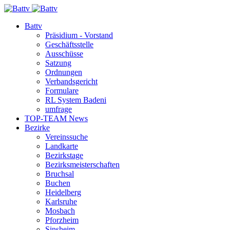
Battv
Präsidium - Vorstand
Geschäftsstelle
Ausschüsse
Satzung
Ordnungen
Verbandsgericht
Formulare
RL System Badeni
umfrage
TOP-TEAM News
Bezirke
Vereinssuche
Landkarte
Bezirkstage
Bezirksmeisterschaften
Bruchsal
Buchen
Heidelberg
Karlsruhe
Mosbach
Pforzheim
Sinsheim