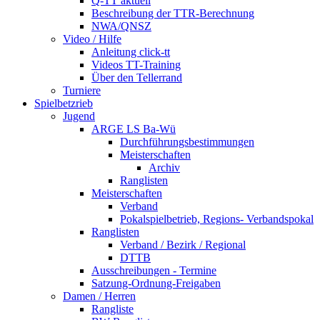
Q-TT aktuell
Beschreibung der TTR-Berechnung
NWA/QNSZ
Video / Hilfe
Anleitung click-tt
Videos TT-Training
Über den Tellerrand
Turniere
Spielbetzrieb
Jugend
ARGE LS Ba-Wü
Durchführungsbestimmungen
Meisterschaften
Archiv
Ranglisten
Meisterschaften
Verband
Pokalspielbetrieb, Regions- Verbandspokal
Ranglisten
Verband / Bezirk / Regional
DTTB
Ausschreibungen - Termine
Satzung-Ordnung-Freigaben
Damen / Herren
Rangliste