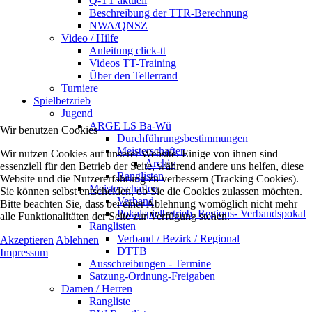
Q-TT aktuell
Beschreibung der TTR-Berechnung
NWA/QNSZ
Video / Hilfe
Anleitung click-tt
Videos TT-Training
Über den Tellerrand
Turniere
Spielbetzrieb
Jugend
ARGE LS Ba-Wü
Wir benutzen Cookies
Durchführungsbestimmungen
Meisterschaften
Wir nutzen Cookies auf unserer Website. Einige von ihnen sind
Archiv
essenziell für den Betrieb der Seite, während andere uns helfen, diese
Ranglisten
Website und die Nutzererfahrung zu verbessern (Tracking Cookies).
Meisterschaften
Sie können selbst entscheiden, ob Sie die Cookies zulassen möchten.
Verband
Bitte beachten Sie, dass bei einer Ablehnung womöglich nicht mehr
Pokalspielbetrieb, Regions- Verbandspokal
alle Funktionalitäten der Seite zur Verfügung stehen.
Ranglisten
Verband / Bezirk / Regional
Akzeptieren
Ablehnen
DTTB
Impressum
Ausschreibungen - Termine
Satzung-Ordnung-Freigaben
Damen / Herren
Rangliste