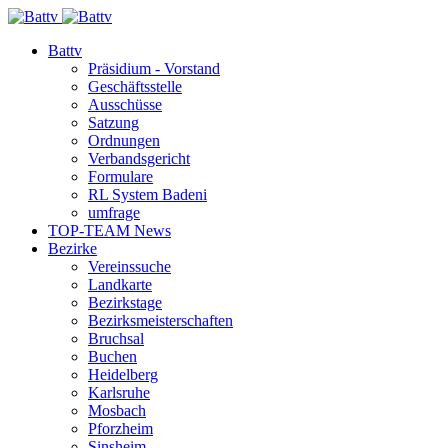
Battv
Präsidium - Vorstand
Geschäftsstelle
Ausschüsse
Satzung
Ordnungen
Verbandsgericht
Formulare
RL System Badeni
umfrage
TOP-TEAM News
Bezirke
Vereinssuche
Landkarte
Bezirkstage
Bezirksmeisterschaften
Bruchsal
Buchen
Heidelberg
Karlsruhe
Mosbach
Pforzheim
Sinsheim