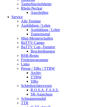
Tauberbischofsheim
Rhein-Neckar
Anschriften
Service
Alle Termine
Ausbildung / Lehre
Ausbildung / Lehre
Trainerportal
Mini-Meisterschaften
BaTTV-Camps
BaTTV Cup -Turniere
Beschreibungen
BSB-Regio
Förderprogramme
Links
Presse / TiBo / TTBW
Archiv
TTBW
TiBo
Schiedsrichterwesen
R.O.S.A. F.A.S.S.
SR-Ausschuss
Schnuppermobil
TTR