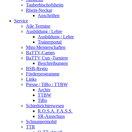
Tauberbischofsheim
Rhein-Neckar
Anschriften
Service
Alle Termine
Ausbildung / Lehre
Ausbildung / Lehre
Trainerportal
Mini-Meisterschaften
BaTTV-Camps
BaTTV Cup -Turniere
Beschreibungen
BSB-Regio
Förderprogramme
Links
Presse / TiBo / TTBW
Archiv
TTBW
TiBo
Schiedsrichterwesen
R.O.S.A. F.A.S.S.
SR-Ausschuss
Schnuppermobil
TTR