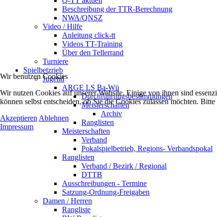
Q-TT aktuell
Beschreibung der TTR-Berechnung
NWA/QNSZ
Video / Hilfe
Anleitung click-tt
Videos TT-Training
Über den Tellerrand
Turniere
Spielbetzrieb
Wir benutzen Cookies
Jugend
ARGE LS Ba-Wü
Wir nutzen Cookies auf unserer Website. Einige von ihnen sind essenzi
Durchführungsbestimmungen
können selbst entscheiden, ob Sie die Cookies zulassen möchten. Bitte
Meisterschaften
Archiv
Akzeptieren
Ablehnen
Ranglisten
Impressum
Meisterschaften
Verband
Pokalspielbetrieb, Regions- Verbandspokal
Ranglisten
Verband / Bezirk / Regional
DTTB
Ausschreibungen - Termine
Satzung-Ordnung-Freigaben
Damen / Herren
Rangliste