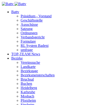
Battv
Präsidium - Vorstand
Geschäftsstelle
Ausschüsse
Satzung
Ordnungen
Verbandsgericht
Formulare
RL System Badeni
umfrage
TOP-TEAM News
Bezirke
Vereinssuche
Landkarte
Bezirkstage
Bezirksmeisterschaften
Bruchsal
Buchen
Heidelberg
Karlsruhe
Mosbach
Pforzheim
Sinsheim