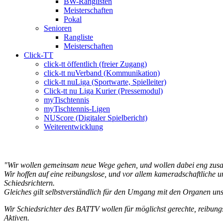
BW-Ranglisten
Meisterschaften
Pokal
Senioren
Rangliste
Meisterschaften
Click-TT
click-tt öffentlich (freier Zugang)
click-tt nuVerband (Kommunikation)
click-tt nuLiga (Sportwarte, Spielleiter)
Click-tt nu Liga Kurier (Pressemodul)
myTischtennis
myTischtennis-Ligen
NUScore (Digitaler Spielbericht)
Weiterentwicklung
"Wir wollen gemeinsam neue Wege gehen, und wollen dabei eng zusamm
Wir hoffen auf eine reibungslose, und vor allem kameradschaftliche 
Schiedsrichtern.
Gleiches gilt selbstverständlich für den Umgang mit den Organen u
Wir Schiedsrichter des BATTV wollen für möglichst gerechte, reibu
Aktiven.