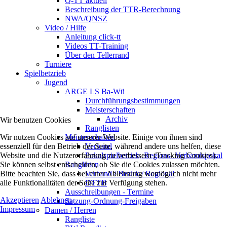
Q-TT aktuell
Beschreibung der TTR-Berechnung
NWA/QNSZ
Video / Hilfe
Anleitung click-tt
Videos TT-Training
Über den Tellerrand
Turniere
Spielbetzrieb
Jugend
ARGE LS Ba-Wü
Durchführungsbestimmungen
Meisterschaften
Archiv
Wir benutzen Cookies
Ranglisten
Wir nutzen Cookies auf unserer Website. Einige von ihnen sind
Meisterschaften
essenziell für den Betrieb der Seite, während andere uns helfen, diese
Verband
Website und die Nutzererfahrung zu verbessern (Tracking Cookies).
Pokalspielbetrieb, Regions- Verbandspokal
Sie können selbst entscheiden, ob Sie die Cookies zulassen möchten.
Ranglisten
Bitte beachten Sie, dass bei einer Ablehnung womöglich nicht mehr
Verband / Bezirk / Regional
alle Funktionalitäten der Seite zur Verfügung stehen.
DTTB
Ausschreibungen - Termine
Akzeptieren
Ablehnen
Satzung-Ordnung-Freigaben
Impressum
Damen / Herren
Rangliste