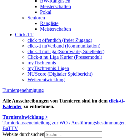
BW-Ranglisten
Meisterschaften
Pokal
Senioren
Rangliste
Meisterschaften
Click-TT
click-tt öffentlich (freier Zugang)
click-tt nuVerband (Kommunikation)
click-tt nuLiga (Sportwarte, Spielleiter)
Click-tt nu Liga Kurier (Pressemodul)
myTischtennis
myTischtennis-Ligen
NUScore (Digitaler Spielbericht)
Weiterentwicklung
Turniergenehmigung
Alle Ausschreibungen von Turnieren sind im dem
click-tt-
Kalender
zu entnehmen.
Turnierabwicklung >
Turnierklasseneinteilung zur WO / Ausführungsbestimmungen
BaTTV
Website durchsuchen