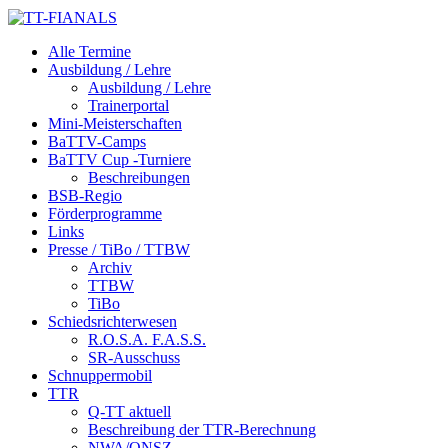
Alle Termine
Ausbildung / Lehre
Ausbildung / Lehre
Trainerportal
Mini-Meisterschaften
BaTTV-Camps
BaTTV Cup -Turniere
Beschreibungen
BSB-Regio
Förderprogramme
Links
Presse / TiBo / TTBW
Archiv
TTBW
TiBo
Schiedsrichterwesen
R.O.S.A. F.A.S.S.
SR-Ausschuss
Schnuppermobil
TTR
Q-TT aktuell
Beschreibung der TTR-Berechnung
NWA/QNSZ