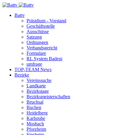
Battv
Präsidium - Vorstand
Geschäftsstelle
Ausschüsse
Satzung
Ordnungen
Verbandsgericht
Formulare
RL System Badeni
umfrage
TOP-TEAM News
Bezirke
Vereinssuche
Landkarte
Bezirkstage
Bezirksmeisterschaften
Bruchsal
Buchen
Heidelberg
Karlsruhe
Mosbach
Pforzheim
Sinsheim