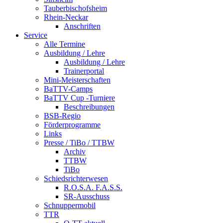
Tauberbischofsheim
Rhein-Neckar
Anschriften
Service
Alle Termine
Ausbildung / Lehre
Ausbildung / Lehre
Trainerportal
Mini-Meisterschaften
BaTTV-Camps
BaTTV Cup -Turniere
Beschreibungen
BSB-Regio
Förderprogramme
Links
Presse / TiBo / TTBW
Archiv
TTBW
TiBo
Schiedsrichterwesen
R.O.S.A. F.A.S.S.
SR-Ausschuss
Schnuppermobil
TTR