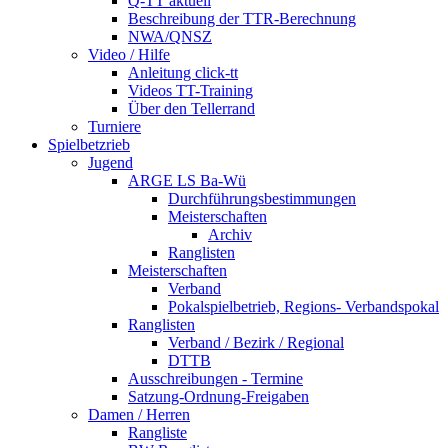
Q-TT aktuell
Beschreibung der TTR-Berechnung
NWA/QNSZ
Video / Hilfe
Anleitung click-tt
Videos TT-Training
Über den Tellerrand
Turniere
Spielbetzrieb
Jugend
ARGE LS Ba-Wü
Durchführungsbestimmungen
Meisterschaften
Archiv
Ranglisten
Meisterschaften
Verband
Pokalspielbetrieb, Regions- Verbandspokal
Ranglisten
Verband / Bezirk / Regional
DTTB
Ausschreibungen - Termine
Satzung-Ordnung-Freigaben
Damen / Herren
Rangliste