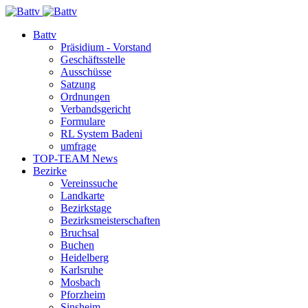
Battv
Präsidium - Vorstand
Geschäftsstelle
Ausschüsse
Satzung
Ordnungen
Verbandsgericht
Formulare
RL System Badeni
umfrage
TOP-TEAM News
Bezirke
Vereinssuche
Landkarte
Bezirkstage
Bezirksmeisterschaften
Bruchsal
Buchen
Heidelberg
Karlsruhe
Mosbach
Pforzheim
Sinsheim