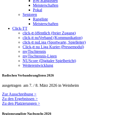
BW-Ranglisten
Meisterschaften
Pokal
Senioren
Rangliste
Meisterschaften
Click-TT
click-tt öffentlich (freier Zugang)
click-tt nuVerband (Kommunikation)
click-tt nuLiga (Sportwarte, Spielleiter)
Click-tt nu Liga Kurier (Pressemodul)
myTischtennis
myTischtennis-Ligen
NUScore (Digitaler Spielbericht)
Weiterentwicklung
Badischen Verbandsranglisten 2026
ausgetragen am 7. / 8. März 2026 in Weinheim
Zur Ausschreibung >
Zu den Ergebnissen >
Zu den Platzierungen >
Regionsrangliste Nachwuchs 2026