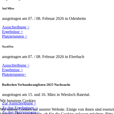
Süd MItte
ausgetragen am 07. / 08. Februar 2026 in Odenheim
Ausschreibung >
Ergebnisse >
Platzierungen >
Nord/Ost
ausgetragen am 07. / 08. Februar 2026 in Eberbach
Ausschreibung >
Ergebnisse >
Platzierungen>
Badischen Verbandsranglisten 2025 Nachwuchs
ausgetragen am 15. und 16. März in Wiesloch Baiertal.
Wir benutzen Cookies
Zur Ausschreibung >
Zu den Ergebnissen >
Wir nutzen Cookies auf unserer Website. Einige von ihnen sind essenzi
Zu den Platzierungen >
können selbst entscheiden, ob Sie die Cookies zulassen möchten. Bitte