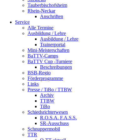
Tauberbischofsheim
Rhein-Neckar
Anschriften
Service
Alle Termine
Ausbildung / Lehre
Ausbildung / Lehre
Trainerportal
Mini-Meisterschaften
BaTTV-Camps
BaTTV Cup -Turniere
Beschreibungen
BSB-Regio
Förderprogramme
Links
Presse / TiBo / TTBW
Archiv
TTBW
TiBo
Schiedsrichterwesen
R.O.S.A. F.A.S.S.
SR-Ausschuss
Schnuppermobil
TTR