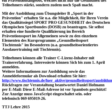
ein Präventionsangebot, welches nicht nur die Gesundheit des
Teilnehmers stärkt, sondern zudem noch Spaß macht.
Mit der Ausbildung zum Übungsleiter B „Sport in der
Prävention" erhalten Sie u.a. die Möglichkeit, für Ihren Verein
das Qualitätssiegel SPORT PRO GESUNDHEIT des Deutschen
Olympischen Sportbundes (DOSB) zu beantragen. Sie selbst
erhalten eine fundierte Qualifizierung im Bereich
Präventionssport im Allgemeinen sowie zu den einzelnen
Elementen des Kursprogramms „Gesundheitssport
Tischtennis" im Besonderen (u.a. gesundheitsorientiertes
Ausdauertraining mit Tischtennis).
Teilnehmen können alle Trainer C-Lizenz-Inhaber mit
Trainererfahrung. Interessierte können Sich bis zum 1. April
anmelden.
Weitere Informationen zur Ausbildung sowie das
Anmeldeformular als Download erhalten Sie hier:
http://www.tischtennis.de/fuer_aktive/gesundheitssport/ausbildun
Rückfragen zur Veranstaltung beantwortet Daniel Hofmann
per E-Mail:
Diese E-Mail-Adresse ist vor Spambots geschützt!
Zur Anzeige muss JavaScript eingeschaltet sein.
oder
telefonisch 069 695019-26.
TTJ Lehre 2015