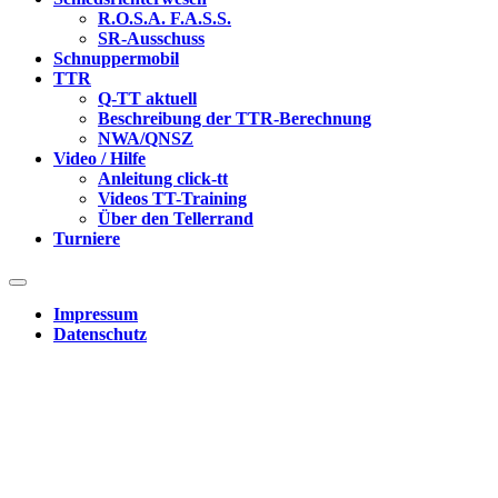
R.O.S.A. F.A.S.S.
SR-Ausschuss
Schnuppermobil
TTR
Q-TT aktuell
Beschreibung der TTR-Berechnung
NWA/QNSZ
Video / Hilfe
Anleitung click-tt
Videos TT-Training
Über den Tellerrand
Turniere
Impressum
Datenschutz