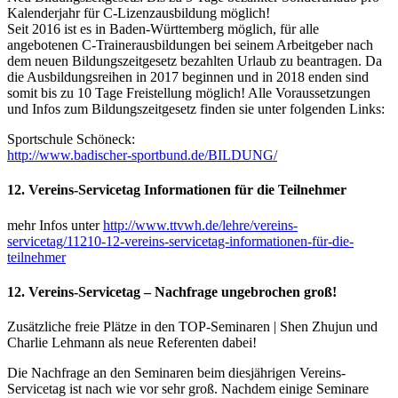
Kalenderjahr für C-Lizenzausbildung möglich!
Seit 2016 ist es in Baden-Württemberg möglich, für alle
angebotenen C-Trainerausbildungen bei seinem Arbeitgeber nach
dem neuen Bildungszeitgesetz bezahlten Urlaub zu beantragen. Da
die Ausbildungsreihen in 2017 beginnen und in 2018 enden sind
somit bis zu 10 Tage Freistellung möglich! Alle Voraussetzungen
und Infos zum Bildungszeitgesetz finden sie unter folgenden Links:
Sportschule Schöneck:
http://www.badischer-sportbund.de/BILDUNG/
12. Vereins-Servicetag Informationen für die Teilnehmer
mehr Infos unter
http://www.ttvwh.de/lehre/vereins-
servicetag/11210-12-vereins-servicetag-informationen-für-die-
teilnehmer
12. Vereins-Servicetag – Nachfrage ungebrochen groß!
Zusätzliche freie Plätze in den TOP-Seminaren | Shen Zhujun und
Charlie Lehmann als neue Referenten dabei!
Die Nachfrage an den Seminaren beim diesjährigen Vereins-
Servicetag ist nach wie vor sehr groß. Nachdem einige Seminare