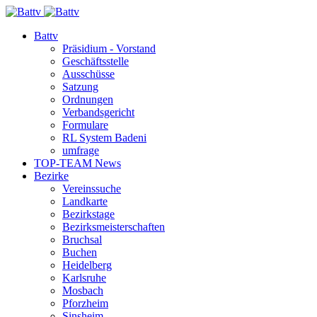
Battv
Präsidium - Vorstand
Geschäftsstelle
Ausschüsse
Satzung
Ordnungen
Verbandsgericht
Formulare
RL System Badeni
umfrage
TOP-TEAM News
Bezirke
Vereinssuche
Landkarte
Bezirkstage
Bezirksmeisterschaften
Bruchsal
Buchen
Heidelberg
Karlsruhe
Mosbach
Pforzheim
Sinsheim