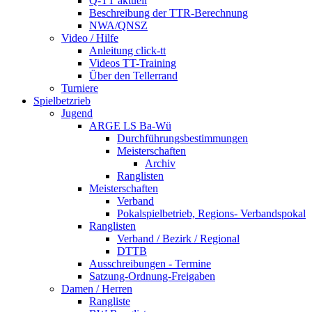
Q-TT aktuell
Beschreibung der TTR-Berechnung
NWA/QNSZ
Video / Hilfe
Anleitung click-tt
Videos TT-Training
Über den Tellerrand
Turniere
Spielbetzrieb
Jugend
ARGE LS Ba-Wü
Durchführungsbestimmungen
Meisterschaften
Archiv
Ranglisten
Meisterschaften
Verband
Pokalspielbetrieb, Regions- Verbandspokal
Ranglisten
Verband / Bezirk / Regional
DTTB
Ausschreibungen - Termine
Satzung-Ordnung-Freigaben
Damen / Herren
Rangliste