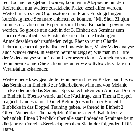
recht schnell ausgebucht waren, konnten in Absprache mit den
Referenten nun weitere zusätzliche Plätze geschaffen werden.
Weiterhin ist es den Organisatoren um Frank Fürste gelungen
kurzfristig neue Seminare anbieten zu können. "Mit Shen Zhujun
konnte zusätzlich eine Expertin zum Thema Beinarbeit gewonnen
werden. So gibt es nun auch in der 3. Einheit ein Seminar zum
Thema Beinarbeit", so Fürste, der sich über die bisherigen
Anmeldezahlen sehr zufrieden zeigt. Ebenso ist mit Charlie
Lehmann, ehemaliger badischer Landestrainer, Mister Videoanalyse
auch wieder dabei. In seinem Seminar zeigt er, wie man mit Hilfe
der Videoanalyse seine Technik verbessern kann. Anmelden zu den
Seminaren können Sie sich online unter www.ttvbw.click-tt.de im
Veranstaltungskalender.
Weitere neue bzw. geänderte Seminare mit freien Plätzen sind bspw.
das Seminar in Einheit 3 zur Mitarbeitergewinnung von Melanie
Timke oder auch das Seminar Spezialtechniken von Andreas Dörner
in Einheit 1. Ebenso wurde auf die Nachfrage zum Thema Doppel
reagiert. Landestrainer Daniel Behringer wird in der Einheit 1
Einblicke in das Doppel-Training geben, während in Einheit 2
Oliver Weber das Thema Spieleröffnung - der 3. Ball intensiv
behandelt. Einen Überblick über alle statt findenden Seminare beim
diesjährigen Vereins-Servicetag erhalten Sie in der folgenden PDF-
Datei.