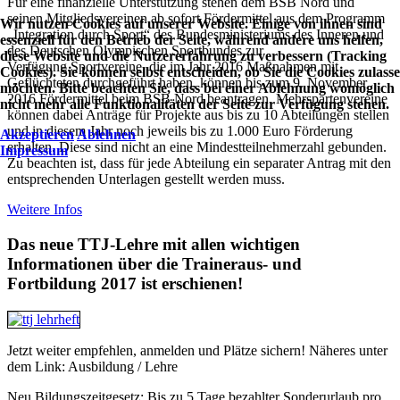
Für eine finanzielle Unterstützung stehen dem BSB Nord und
seinen Mitgliedsvereinen ab sofort Fördermittel aus dem Programm
Wir nutzen Cookies auf unserer Website. Einige von ihnen sind
„Integration durch Sport“ des Bundesministeriums des Inneren und
essenziell für den Betrieb der Seite, während andere uns helfen,
des Deutschen Olympischen Sportbundes zur
diese Website und die Nutzererfahrung zu verbessern (Tracking
Verfügung.Sportvereine, die im Jahr 2016 Maßnahmen mit
Cookies). Sie können selbst entscheiden, ob Sie die Cookies zulass
Geflüchteten durchgeführt haben, können bis zum 9. November
möchten. Bitte beachten Sie, dass bei einer Ablehnung womöglich
2016 Fördermittel beim BSB Nord beantragen. Mehrspartenvereine
nicht mehr alle Funktionalitäten der Seite zur Verfügung stehen.
können dabei Anträge für Projekte aus bis zu 10 Abteilungen stellen
und in diesem Jahr noch jeweils bis zu 1.000 Euro Förderung
Akzeptieren
Ablehnen
erhalten. Diese sind nicht an eine Mindestteilnehmerzahl gebunden.
Impressum
Zu beachten ist, dass für jede Abteilung ein separater Antrag mit den
entsprechenden Unterlagen gestellt werden muss.
Weitere Infos
Das neue TTJ-Lehre mit allen wichtigen
Informationen über die Traineraus- und
Fortbildung 2017 ist erschienen!
Jetzt weiter empfehlen, anmelden und Plätze sichern! Näheres unter
dem Link: Ausbildung / Lehre
Neu Bildungszeitgesetz: Bis zu 5 Tage bezahlter Sonderurlaub pro