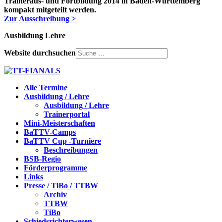
Traineraus- und Fortbildung 2014 in Baden-Württemberg
kompakt mitgeteilt werden.
Zur Ausschreibung >
Ausbildung Lehre
Website durchsuchen
Alle Termine
Ausbildung / Lehre
Ausbildung / Lehre
Trainerportal
Mini-Meisterschaften
BaTTV-Camps
BaTTV Cup -Turniere
Beschreibungen
BSB-Regio
Förderprogramme
Links
Presse / TiBo / TTBW
Archiv
TTBW
TiBo
Schiedsrichterwesen