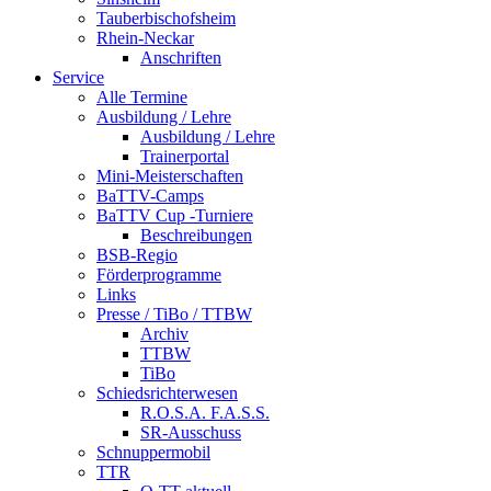
Tauberbischofsheim
Rhein-Neckar
Anschriften
Service
Alle Termine
Ausbildung / Lehre
Ausbildung / Lehre
Trainerportal
Mini-Meisterschaften
BaTTV-Camps
BaTTV Cup -Turniere
Beschreibungen
BSB-Regio
Förderprogramme
Links
Presse / TiBo / TTBW
Archiv
TTBW
TiBo
Schiedsrichterwesen
R.O.S.A. F.A.S.S.
SR-Ausschuss
Schnuppermobil
TTR