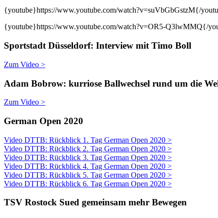
{youtube}https://www.youtube.com/watch?v=suVbGbGstzM{/yout
{youtube}https://www.youtube.com/watch?v=OR5-Q3lwMMQ{/yo
Sportstadt Düsseldorf: Interview mit Timo Boll
Zum Video >
Adam Bobrow: kurriose Ballwechsel rund um die W
Zum Video >
German Open 2020
Video DTTB: Rückblick 1. Tag German Open 2020 >
Video DTTB: Rückblick 2. Tag German Open 2020 >
Video DTTB: Rückblick 3. Tag German Open 2020 >
Video DTTB: Rückblick 4. Tag German Open 2020 >
Video DTTB: Rückblick 5. Tag German Open 2020 >
Video DTTB: Rückblick 6. Tag German Open 2020 >
TSV Rostock Sued gemeinsam mehr Bewegen