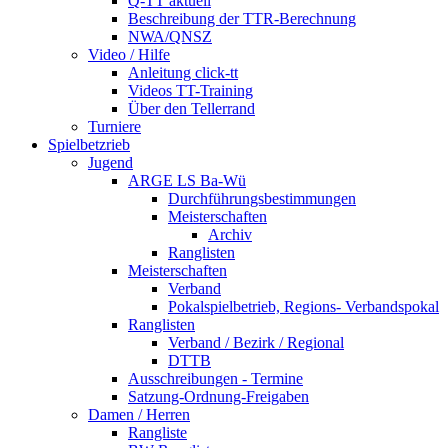
Q-TT aktuell
Beschreibung der TTR-Berechnung
NWA/QNSZ
Video / Hilfe
Anleitung click-tt
Videos TT-Training
Über den Tellerrand
Turniere
Spielbetzrieb
Jugend
ARGE LS Ba-Wü
Durchführungsbestimmungen
Meisterschaften
Archiv
Ranglisten
Meisterschaften
Verband
Pokalspielbetrieb, Regions- Verbandspokal
Ranglisten
Verband / Bezirk / Regional
DTTB
Ausschreibungen - Termine
Satzung-Ordnung-Freigaben
Damen / Herren
Rangliste