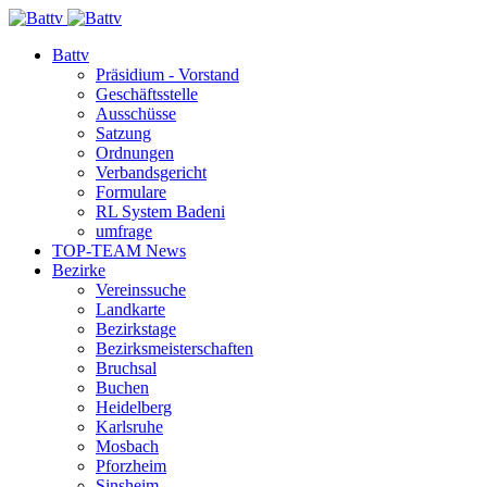
Battv
Präsidium - Vorstand
Geschäftsstelle
Ausschüsse
Satzung
Ordnungen
Verbandsgericht
Formulare
RL System Badeni
umfrage
TOP-TEAM News
Bezirke
Vereinssuche
Landkarte
Bezirkstage
Bezirksmeisterschaften
Bruchsal
Buchen
Heidelberg
Karlsruhe
Mosbach
Pforzheim
Sinsheim