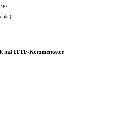
ube}
utube}
elt mit ITTF-Kommentator