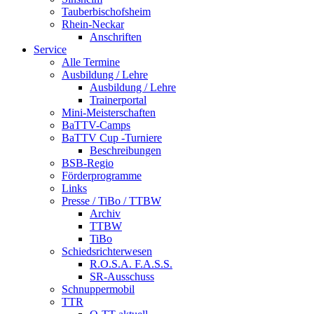
Tauberbischofsheim
Rhein-Neckar
Anschriften
Service
Alle Termine
Ausbildung / Lehre
Ausbildung / Lehre
Trainerportal
Mini-Meisterschaften
BaTTV-Camps
BaTTV Cup -Turniere
Beschreibungen
BSB-Regio
Förderprogramme
Links
Presse / TiBo / TTBW
Archiv
TTBW
TiBo
Schiedsrichterwesen
R.O.S.A. F.A.S.S.
SR-Ausschuss
Schnuppermobil
TTR