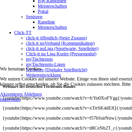
BW-Ranglisten
Meisterschaften
Pokal
Senioren
Rangliste
Meisterschaften
Click-TT
click-tt öffentlich (freier Zugang)
click-tt nuVerband (Kommunikation)
click-tt nuLiga (Sportwarte, Spielleiter)
Click-tt nu Liga Kurier (Pressemodul)
myTischtennis
myTischtennis-Ligen
Wir benutzen Cookies
NUScore (Digitaler Spielbericht)
Weiterentwicklung
Wir nutzen Cookies auf unserer Website. Einige von ihnen sind essenzi
können selbst entscheiden, ob Sie die Cookies zulassen möchten. Bitte
Webinare des Deutschen Tischtennis-Bundes
Akzeptieren
Ablehnen
{youtube}https://www.youtube.com/watch?v=fcYu0XoFYgg{/youtu
Impressum
{youtube}https://www.youtube.com/watch?v=xTrrSK4dEfQ{/youtu
{youtube}https://www.youtube.com/watch?v=f57bSsirNnw{/youtub
{youtube}https://www.youtube.com/watch?v=tl8CeNb2T_c{/youtub