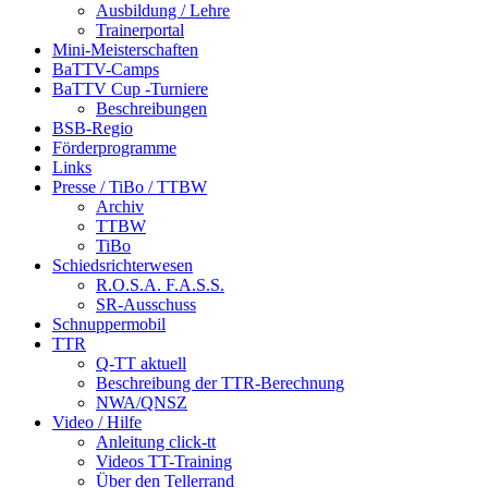
Ausbildung / Lehre
Trainerportal
Mini-Meisterschaften
BaTTV-Camps
BaTTV Cup -Turniere
Beschreibungen
BSB-Regio
Förderprogramme
Links
Presse / TiBo / TTBW
Archiv
TTBW
TiBo
Schiedsrichterwesen
R.O.S.A. F.A.S.S.
SR-Ausschuss
Schnuppermobil
TTR
Q-TT aktuell
Beschreibung der TTR-Berechnung
NWA/QNSZ
Video / Hilfe
Anleitung click-tt
Videos TT-Training
Über den Tellerrand