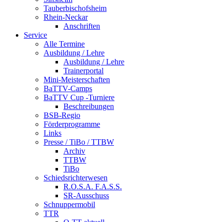
Tauberbischofsheim
Rhein-Neckar
Anschriften
Service
Alle Termine
Ausbildung / Lehre
Ausbildung / Lehre
Trainerportal
Mini-Meisterschaften
BaTTV-Camps
BaTTV Cup -Turniere
Beschreibungen
BSB-Regio
Förderprogramme
Links
Presse / TiBo / TTBW
Archiv
TTBW
TiBo
Schiedsrichterwesen
R.O.S.A. F.A.S.S.
SR-Ausschuss
Schnuppermobil
TTR