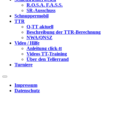
R.O.S.A. F.A.S.S.
SR-Ausschuss
Schnuppermobil
TTR
Q-TT aktuell
Beschreibung der TTR-Berechnung
NWA/QNSZ
Video / Hilfe
Anleitung click-tt
Videos TT-Training
Über den Tellerrand
Turniere
Impressum
Datenschutz