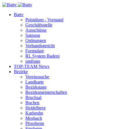
Battv
Präsidium - Vorstand
Geschäftsstelle
Ausschüsse
Satzung
Ordnungen
Verbandsgericht
Formulare
RL System Badeni
umfrage
TOP-TEAM News
Bezirke
Vereinssuche
Landkarte
Bezirkstage
Bezirksmeisterschaften
Bruchsal
Buchen
Heidelberg
Karlsruhe
Mosbach
Pforzheim
Sinsheim