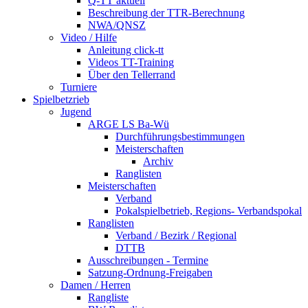
Q-TT aktuell
Beschreibung der TTR-Berechnung
NWA/QNSZ
Video / Hilfe
Anleitung click-tt
Videos TT-Training
Über den Tellerrand
Turniere
Spielbetzrieb
Jugend
ARGE LS Ba-Wü
Durchführungsbestimmungen
Meisterschaften
Archiv
Ranglisten
Meisterschaften
Verband
Pokalspielbetrieb, Regions- Verbandspokal
Ranglisten
Verband / Bezirk / Regional
DTTB
Ausschreibungen - Termine
Satzung-Ordnung-Freigaben
Damen / Herren
Rangliste