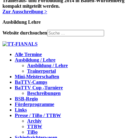
Traineraus- und Fortbildung 2014 in Baden-Württemberg
kompakt mitgeteilt werden.
Zur Ausschreibung >
Ausbildung Lehre
Website durchsuchen
Alle Termine
Ausbildung / Lehre
Ausbildung / Lehre
Trainerportal
Mini-Meisterschaften
BaTTV-Camps
BaTTV Cup -Turniere
Beschreibungen
BSB-Regio
Förderprogramme
Links
Presse / TiBo / TTBW
Archiv
TTBW
TiBo
Schiedsrichterwesen