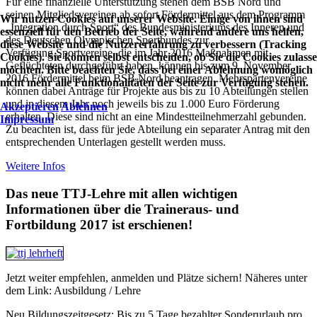
Für eine finanzielle Unterstützung stehen dem BSB Nord und
seinen Mitgliedsvereinen ab sofort Fördermittel aus dem Programm
Wir nutzen Cookies auf unserer Website. Einige von ihnen sind
„Integration durch Sport“ des Bundesministeriums des Inneren und
essenziell für den Betrieb der Seite, während andere uns helfen,
des Deutschen Olympischen Sportbundes zur
diese Website und die Nutzererfahrung zu verbessern (Tracking
Verfügung.Sportvereine, die im Jahr 2016 Maßnahmen mit
Cookies). Sie können selbst entscheiden, ob Sie die Cookies zulass
Geflüchteten durchgeführt haben, können bis zum 9. November
möchten. Bitte beachten Sie, dass bei einer Ablehnung womöglich
2016 Fördermittel beim BSB Nord beantragen. Mehrspartenvereine
nicht mehr alle Funktionalitäten der Seite zur Verfügung stehen.
können dabei Anträge für Projekte aus bis zu 10 Abteilungen stellen
und in diesem Jahr noch jeweils bis zu 1.000 Euro Förderung
Akzeptieren
Ablehnen
erhalten. Diese sind nicht an eine Mindestteilnehmerzahl gebunden.
Impressum
Zu beachten ist, dass für jede Abteilung ein separater Antrag mit den
entsprechenden Unterlagen gestellt werden muss.
Weitere Infos
Das neue TTJ-Lehre mit allen wichtigen
Informationen über die Traineraus- und
Fortbildung 2017 ist erschienen!
Jetzt weiter empfehlen, anmelden und Plätze sichern! Näheres unter
dem Link: Ausbildung / Lehre
Neu Bildungszeitgesetz: Bis zu 5 Tage bezahlter Sonderurlaub pro