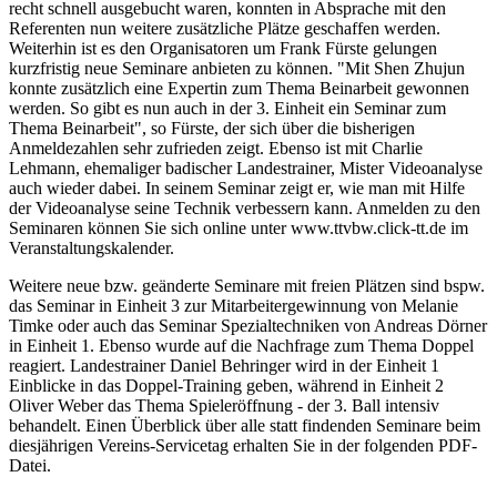
recht schnell ausgebucht waren, konnten in Absprache mit den
Referenten nun weitere zusätzliche Plätze geschaffen werden.
Weiterhin ist es den Organisatoren um Frank Fürste gelungen
kurzfristig neue Seminare anbieten zu können. "Mit Shen Zhujun
konnte zusätzlich eine Expertin zum Thema Beinarbeit gewonnen
werden. So gibt es nun auch in der 3. Einheit ein Seminar zum
Thema Beinarbeit", so Fürste, der sich über die bisherigen
Anmeldezahlen sehr zufrieden zeigt. Ebenso ist mit Charlie
Lehmann, ehemaliger badischer Landestrainer, Mister Videoanalyse
auch wieder dabei. In seinem Seminar zeigt er, wie man mit Hilfe
der Videoanalyse seine Technik verbessern kann. Anmelden zu den
Seminaren können Sie sich online unter www.ttvbw.click-tt.de im
Veranstaltungskalender.
Weitere neue bzw. geänderte Seminare mit freien Plätzen sind bspw.
das Seminar in Einheit 3 zur Mitarbeitergewinnung von Melanie
Timke oder auch das Seminar Spezialtechniken von Andreas Dörner
in Einheit 1. Ebenso wurde auf die Nachfrage zum Thema Doppel
reagiert. Landestrainer Daniel Behringer wird in der Einheit 1
Einblicke in das Doppel-Training geben, während in Einheit 2
Oliver Weber das Thema Spieleröffnung - der 3. Ball intensiv
behandelt. Einen Überblick über alle statt findenden Seminare beim
diesjährigen Vereins-Servicetag erhalten Sie in der folgenden PDF-
Datei.