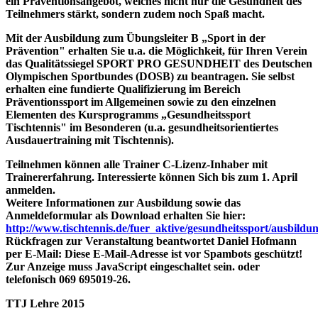
ein Präventionsangebot, welches nicht nur die Gesundheit des
Teilnehmers stärkt, sondern zudem noch Spaß macht.
Mit der Ausbildung zum Übungsleiter B „Sport in der
Prävention" erhalten Sie u.a. die Möglichkeit, für Ihren Verein
das Qualitätssiegel SPORT PRO GESUNDHEIT des Deutschen
Olympischen Sportbundes (DOSB) zu beantragen. Sie selbst
erhalten eine fundierte Qualifizierung im Bereich
Präventionssport im Allgemeinen sowie zu den einzelnen
Elementen des Kursprogramms „Gesundheitssport
Tischtennis" im Besonderen (u.a. gesundheitsorientiertes
Ausdauertraining mit Tischtennis).
Teilnehmen können alle Trainer C-Lizenz-Inhaber mit
Trainererfahrung. Interessierte können Sich bis zum 1. April
anmelden.
Weitere Informationen zur Ausbildung sowie das
Anmeldeformular als Download erhalten Sie hier:
http://www.tischtennis.de/fuer_aktive/gesundheitssport/ausbildun
Rückfragen zur Veranstaltung beantwortet Daniel Hofmann
per E-Mail:
Diese E-Mail-Adresse ist vor Spambots geschützt!
Zur Anzeige muss JavaScript eingeschaltet sein.
oder
telefonisch 069 695019-26.
TTJ Lehre 2015