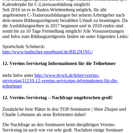
Kalenderjahr für C-Lizenzausbildung möglich!
Seit 2016 ist es in Baden-Württemberg möglich, für alle
angebotenen C-Trainerausbildungen bei seinem Arbeitgeber nach
dem neuen Bildungszeitgesetz bezahlten Urlaub zu beantragen. Da
die Ausbildungsreihen in 2017 beginnen und in 2018 enden sind
somit bis zu 10 Tage Freistellung möglich! Alle Voraussetzungen
und Infos zum Bildungszeitgesetz finden sie unter folgenden Links:
Sportschule Schöneck:
http://www.badischer-sportbund.de/BILDUNG/
12. Vereins-Servicetag Informationen für die Teilnehmer
mehr Infos unter
http://www.ttvwh.de/lehre/vereins-
servicetag/11210-12-vereins-servicetag-informationen-für-die-
teilnehmer
12. Vereins-Servicetag – Nachfrage ungebrochen groß!
Zusätzliche freie Plätze in den TOP-Seminaren | Shen Zhujun und
Charlie Lehmann als neue Referenten dabei!
Die Nachfrage an den Seminaren beim diesjährigen Vereins-
Servicetag ist nach wie vor sehr groß. Nachdem einige Seminare