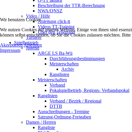
Q-TT aktuell
Beschreibung der TTR-Berechnung
NWA/QNSZ
Video / Hilfe
Wir benutzen Cookies
Anleitung click-tt
Videos TT-Training
Wir nutzen Cookies auf unserer Website. Einige von ihnen sind essenzi
Über den Tellerrand
können selbst entscheiden, ob Sie die Cookies zulassen möchten. Bitte
Turniere
Spielbetzrieb
Akzeptieren
Ablehnen
Jugend
Impressum
ARGE LS Ba-Wü
Durchführungsbestimmungen
Meisterschaften
Archiv
Ranglisten
Meisterschaften
Verband
Pokalspielbetrieb, Regions- Verbandspokal
Ranglisten
Verband / Bezirk / Regional
DTTB
Ausschreibungen - Termine
Satzung-Ordnung-Freigaben
Damen / Herren
Rangliste