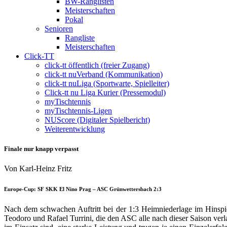
BW-Ranglisten
Meisterschaften
Pokal
Senioren
Rangliste
Meisterschaften
Click-TT
click-tt öffentlich (freier Zugang)
click-tt nuVerband (Kommunikation)
click-tt nuLiga (Sportwarte, Spielleiter)
Click-tt nu Liga Kurier (Pressemodul)
myTischtennis
myTischtennis-Ligen
NUScore (Digitaler Spielbericht)
Weiterentwicklung
Finale nur knapp verpasst
Von Karl-Heinz Fritz
Europe-Cup: SF SKK El Nino Prag – ASC Grünwettersbach 2:3
Nach dem schwachen Auftritt bei der 1:3 Heimniederlage im Hinspie
Teodoro und Rafael Turrini, die den ASC alle nach dieser Saison verl