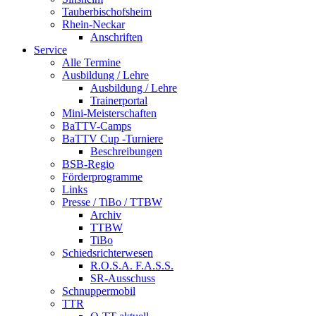
Tauberbischofsheim
Rhein-Neckar
Anschriften
Service
Alle Termine
Ausbildung / Lehre
Ausbildung / Lehre
Trainerportal
Mini-Meisterschaften
BaTTV-Camps
BaTTV Cup -Turniere
Beschreibungen
BSB-Regio
Förderprogramme
Links
Presse / TiBo / TTBW
Archiv
TTBW
TiBo
Schiedsrichterwesen
R.O.S.A. F.A.S.S.
SR-Ausschuss
Schnuppermobil
TTR