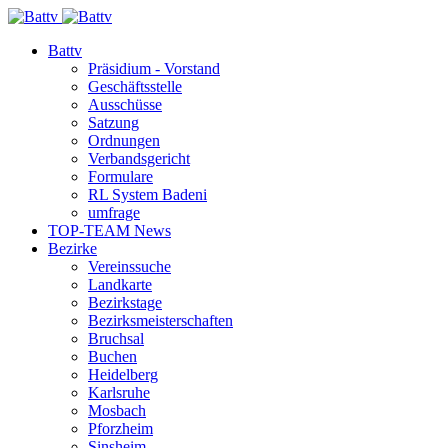
Battv
Präsidium - Vorstand
Geschäftsstelle
Ausschüsse
Satzung
Ordnungen
Verbandsgericht
Formulare
RL System Badeni
umfrage
TOP-TEAM News
Bezirke
Vereinssuche
Landkarte
Bezirkstage
Bezirksmeisterschaften
Bruchsal
Buchen
Heidelberg
Karlsruhe
Mosbach
Pforzheim
Sinsheim