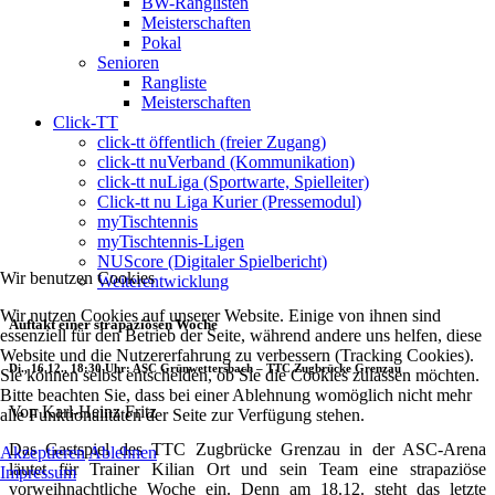
BW-Ranglisten
Meisterschaften
Pokal
Senioren
Rangliste
Meisterschaften
Click-TT
click-tt öffentlich (freier Zugang)
click-tt nuVerband (Kommunikation)
click-tt nuLiga (Sportwarte, Spielleiter)
Click-tt nu Liga Kurier (Pressemodul)
myTischtennis
myTischtennis-Ligen
NUScore (Digitaler Spielbericht)
Wir benutzen Cookies
Weiterentwicklung
Wir nutzen Cookies auf unserer Website. Einige von ihnen sind
Auftakt einer strapaziösen Woche
essenziell für den Betrieb der Seite, während andere uns helfen, diese
Website und die Nutzererfahrung zu verbessern (Tracking Cookies).
Di., 16.12., 18:30 Uhr: ASC Grünwettersbach – TTC Zugbrücke Grenzau
Sie können selbst entscheiden, ob Sie die Cookies zulassen möchten.
Bitte beachten Sie, dass bei einer Ablehnung womöglich nicht mehr
Von Karl-Heinz Fritz
alle Funktionalitäten der Seite zur Verfügung stehen.
Das Gastspiel des TTC Zugbrücke Grenzau in der ASC-Arena
Akzeptieren
Ablehnen
läutet für Trainer Kilian Ort und sein Team eine strapaziöse
Impressum
vorweihnachtliche Woche ein. Denn am 18.12. steht das letzte