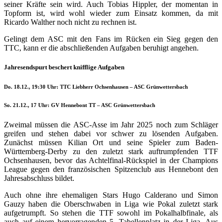
seiner Kräfte sein wird. Auch Tobias Hippler, der momentan in
Topform ist, wird wohl wieder zum Einsatz kommen, da mit
Ricardo Walther noch nicht zu rechnen ist.
Gelingt dem ASC mit den Fans im Rücken ein Sieg gegen den
TTC, kann er die abschließenden Aufgaben beruhigt angehen.
Jahresendspurt beschert knifflige Aufgaben
Do. 18.12., 19:30 Uhr: TTC Liebherr Ochsenhausen – ASC Grünwettersbach
So. 21.12., 17 Uhr: GV Hennebont TT – ASC Grünwettersbach
Zweimal müssen die ASC-Asse im Jahr 2025 noch zum Schläger
greifen und stehen dabei vor schwer zu lösenden Aufgaben.
Zunächst müssen Kilian Ort und seine Spieler zum Baden-
Württemberg-Derby zu den zuletzt stark auftrumpfenden TTF
Ochsenhausen, bevor das Achtelfinal-Rückspiel in der Champions
League gegen den französischen Spitzenclub aus Hennebont den
Jahresabschluss bildet.
Auch ohne ihre ehemaligen Stars Hugo Calderano und Simon
Gauzy haben die Oberschwaben in Liga wie Pokal zuletzt stark
aufgetrumpft. So stehen die TTF sowohl im Pokalhalbfinale, als
auch auf einem hervorragenden 5. Tabellenplatz in der Liga. Aus