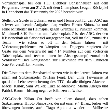
Vorrundenspiel bei den TTF Liebherr Ochsenhausen auf dem
Programm, bevor am 21.12. mit dem Champions League-Rückspiel
in Hennebont das Tischtennisjahr 2025 beendet wird.
Stellen die Spiele in Ochsenhausen und Hennebont für den ASC nur
schwer zu lösende Aufgaben dar, wollen Hiroto Shinozuka und
seine Mitstreiter im Heimspiel gegen Grenzau zu Punkten kommen.
Mit aktuell 8:10 Punkten und Tabellenplatz 7 ist der ASC, der den
Klassenerhalt als Saisonziel ausgegeben hat, voll im Soll, zumal das
Team - wie schon so oft in den letzten Jahren - mit
Verletzungsproblemen zu kämpfen hat. Dagegen rangieren die
Gäste aus dem Westerwald mit 4:14 Punkten auf dem vorletzten
Tabellenplatz und stecken mitten im Abstiegskampf, zumal sich
Schlusslicht Bad Königshofen zur Rückrunde mit dem Chinesen
Xue Fei verstärken konnte.
Die Gäste aus dem Brexbachtal setzen wie in den letzten Jahren vor
allem auf Spitzenspieler Yi-Hsin Feng. Der junge Taiwanese ist
quasi die Lebensversicherung des TTC, da alle übrigen Akteure –
Maciej Kubik, Sam Walker, Luka Mladenovic, Martin Allegro und
Patrick Baum – bislang negative Bilanzen aufweisen.
ASC-Coach Kilian Ort hofft vor allem darauf, dass neben
Spitzenspieler Hiroto Shinozuka, der mit einer 9:4 Bilanz bisher voll
überzeugen konnte, auch Tiago Apolonia wieder im Vollbesitz