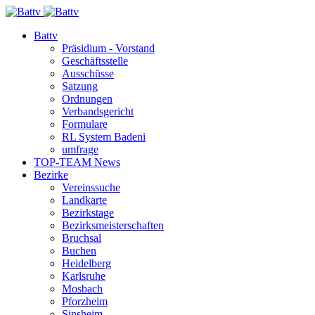
Battv
Präsidium - Vorstand
Geschäftsstelle
Ausschüsse
Satzung
Ordnungen
Verbandsgericht
Formulare
RL System Badeni
umfrage
TOP-TEAM News
Bezirke
Vereinssuche
Landkarte
Bezirkstage
Bezirksmeisterschaften
Bruchsal
Buchen
Heidelberg
Karlsruhe
Mosbach
Pforzheim
Sinsheim