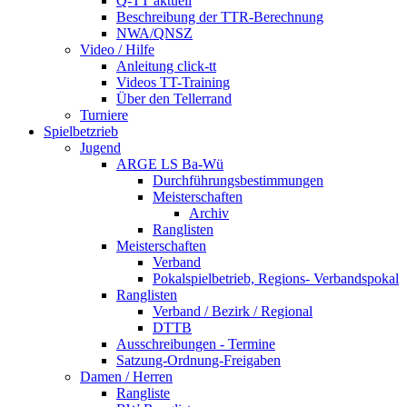
Q-TT aktuell
Beschreibung der TTR-Berechnung
NWA/QNSZ
Video / Hilfe
Anleitung click-tt
Videos TT-Training
Über den Tellerrand
Turniere
Spielbetzrieb
Jugend
ARGE LS Ba-Wü
Durchführungsbestimmungen
Meisterschaften
Archiv
Ranglisten
Meisterschaften
Verband
Pokalspielbetrieb, Regions- Verbandspokal
Ranglisten
Verband / Bezirk / Regional
DTTB
Ausschreibungen - Termine
Satzung-Ordnung-Freigaben
Damen / Herren
Rangliste