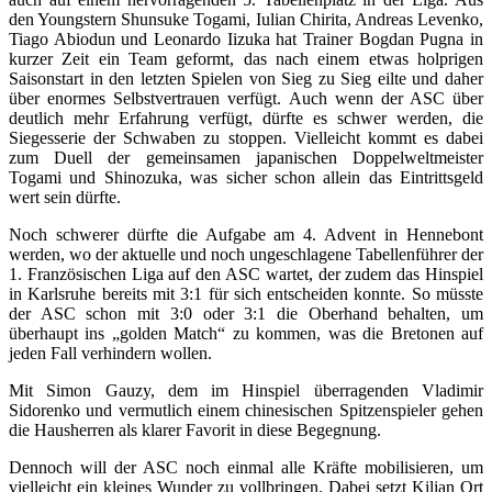
den Youngstern Shunsuke Togami, Iulian Chirita, Andreas Levenko,
Tiago Abiodun und Leonardo Iizuka hat Trainer Bogdan Pugna in
kurzer Zeit ein Team geformt, das nach einem etwas holprigen
Saisonstart in den letzten Spielen von Sieg zu Sieg eilte und daher
über enormes Selbstvertrauen verfügt. Auch wenn der ASC über
deutlich mehr Erfahrung verfügt, dürfte es schwer werden, die
Siegesserie der Schwaben zu stoppen. Vielleicht kommt es dabei
zum Duell der gemeinsamen japanischen Doppelweltmeister
Togami und Shinozuka, was sicher schon allein das Eintrittsgeld
wert sein dürfte.
Noch schwerer dürfte die Aufgabe am 4. Advent in Hennebont
werden, wo der aktuelle und noch ungeschlagene Tabellenführer der
1. Französischen Liga auf den ASC wartet, der zudem das Hinspiel
in Karlsruhe bereits mit 3:1 für sich entscheiden konnte. So müsste
der ASC schon mit 3:0 oder 3:1 die Oberhand behalten, um
überhaupt ins „golden Match“ zu kommen, was die Bretonen auf
jeden Fall verhindern wollen.
Mit Simon Gauzy, dem im Hinspiel überragenden Vladimir
Sidorenko und vermutlich einem chinesischen Spitzenspieler gehen
die Hausherren als klarer Favorit in diese Begegnung.
Dennoch will der ASC noch einmal alle Kräfte mobilisieren, um
vielleicht ein kleines Wunder zu vollbringen. Dabei setzt Kilian Ort