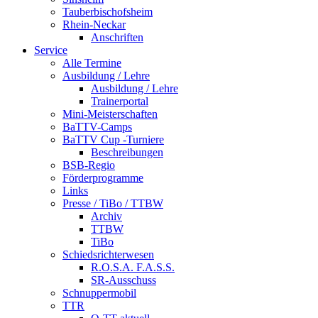
Tauberbischofsheim
Rhein-Neckar
Anschriften
Service
Alle Termine
Ausbildung / Lehre
Ausbildung / Lehre
Trainerportal
Mini-Meisterschaften
BaTTV-Camps
BaTTV Cup -Turniere
Beschreibungen
BSB-Regio
Förderprogramme
Links
Presse / TiBo / TTBW
Archiv
TTBW
TiBo
Schiedsrichterwesen
R.O.S.A. F.A.S.S.
SR-Ausschuss
Schnuppermobil
TTR