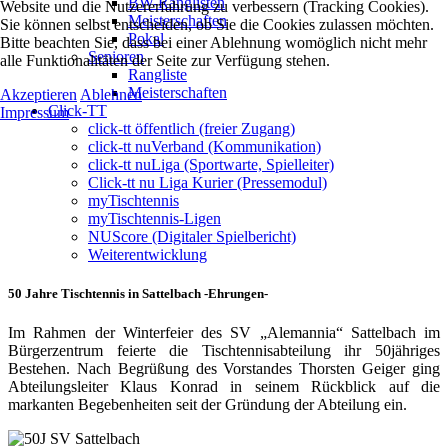
BW-Ranglisten
Website und die Nutzererfahrung zu verbessern (Tracking Cookies).
Meisterschaften
Sie können selbst entscheiden, ob Sie die Cookies zulassen möchten.
Pokal
Bitte beachten Sie, dass bei einer Ablehnung womöglich nicht mehr
Senioren
alle Funktionalitäten der Seite zur Verfügung stehen.
Rangliste
Meisterschaften
Akzeptieren
Ablehnen
Click-TT
Impressum
click-tt öffentlich (freier Zugang)
click-tt nuVerband (Kommunikation)
click-tt nuLiga (Sportwarte, Spielleiter)
Click-tt nu Liga Kurier (Pressemodul)
myTischtennis
myTischtennis-Ligen
NUScore (Digitaler Spielbericht)
Weiterentwicklung
50 Jahre Tischtennis in Sattelbach -Ehrungen-
Im Rahmen der Winterfeier des SV „Alemannia“ Sattelbach im
Bürgerzentrum feierte die Tischtennisabteilung ihr 50jähriges
Bestehen. Nach Begrüßung des Vorstandes Thorsten Geiger ging
Abteilungsleiter Klaus Konrad in seinem Rückblick auf die
markanten Begebenheiten seit der Gründung der Abteilung ein.