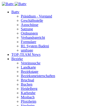
Battv
Präsidium - Vorstand
Geschäftsstelle
Ausschüsse
Satzung
Ordnungen
Verbandsgericht
Formulare
RL System Badeni
umfrage
TOP-TEAM News
Bezirke
Vereinssuche
Landkarte
Bezirkstage
Bezirksmeisterschaften
Bruchsal
Buchen
Heidelberg
Karlsruhe
Mosbach
Pforzheim
Sinsheim