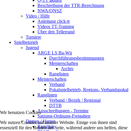
Q-TT aktuell
Beschreibung der TTR-Berechnung
NWA/QNSZ
Video / Hilfe
Anleitung click-tt
Videos TT-Training
Über den Tellerrand
Turniere
Spielbetzrieb
Jugend
ARGE LS Ba-Wü
Durchführungsbestimmungen
Meisterschaften
Archiv
Ranglisten
Meisterschaften
Verband
Pokalspielbetrieb, Regions- Verbandspokal
Ranglisten
Verband / Bezirk / Regional
DTTB
Ausschreibungen - Termine
Wir benutzen Cookies
Satzung-Ordnung-Freigaben
Damen / Herren
Wir nutzen Cookies auf unserer Website. Einige von ihnen sind
Rangliste
essenziell für den Betrieb der Seite, während andere uns helfen, diese