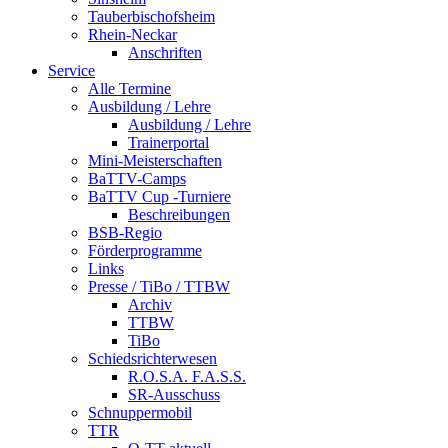
Tauberbischofsheim
Rhein-Neckar
Anschriften
Service
Alle Termine
Ausbildung / Lehre
Ausbildung / Lehre
Trainerportal
Mini-Meisterschaften
BaTTV-Camps
BaTTV Cup -Turniere
Beschreibungen
BSB-Regio
Förderprogramme
Links
Presse / TiBo / TTBW
Archiv
TTBW
TiBo
Schiedsrichterwesen
R.O.S.A. F.A.S.S.
SR-Ausschuss
Schnuppermobil
TTR