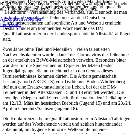
vergangenen Dezember bereits zum zweiten Mal die Baden-
Bitte beachten Sie, dass bei einer Ablehnung womöglich nicht mehr
Württembergischen Einzelmeisterschaften der Jugend, quasi die
alle Funktionalitäten der Seite zur Verfügung stehen.
„Leuchtturm“-Veranstaltung des Verbandes, aus. Dennoch ist man
im Verband bemüht, die Teilnehmer an den Deutschen
Akzeptieren
Ablehnen
Einzelmeisterschaften auf sportliche Art und Weise zu ermitteln.
Impressum
Deshalb findet am kommenden Wochenende das DM-
Qualifikationsturnier in der Landessportschule in Albstadt-Tailfingen
statt.
Zwei Jahre ohne Titel und Medaillen – vielen talentierten
Nachwuchsakteuren wurde „dank“ des Coronavirus die Teilnahme
an der attraktiven BaWü-Meisterschaft verwehrt. Besonders bitter
war dies für die Spielerinnen und Spieler der letzten beiden
Jugendjahrgänge, die nun nicht mehr in den Genuss dieses
Turniererlebnisses kommen dürfen. Die Arbeitsgemeinschaft
Leistungssport (ARGE LS) von Tischtennis Baden-Württemberg
rief nun eine Ersatzveranstaltung ins Leben, bei der die DM-
Teilnehmer in den Altersklassen 15 und 18 ermittelt werden. Die
jeweiligen Sieger qualifizieren sich für die nationalen Titelkämpfe
am 12./13. März im hessischen Biebrich (Jugend 15) und am 23./24.
April in Chemnitz/Sachsen (Jugend 18).
Die Konkurrenzen beim Qualifikationsturnier in Albstadt-Tailfingen
werden auf das Wochenende verteilt und zeitlich hintereinander
anberaumt, um hygiene-konforme Wettkämpfe mit einer