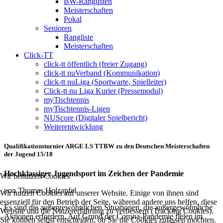
BW-Ranglisten
Meisterschaften
Pokal
Senioren
Rangliste
Meisterschaften
Click-TT
click-tt öffentlich (freier Zugang)
click-tt nuVerband (Kommunikation)
click-tt nuLiga (Sportwarte, Spielleiter)
Click-tt nu Liga Kurier (Pressemodul)
myTischtennis
myTischtennis-Ligen
NUScore (Digitaler Spielbericht)
Weiterentwicklung
Qualifikationsturnier ARGE LS TTBW zu den Deutschen Meisterschaften
der Jugend 15/18
Hochklassiger Jugendsport im Zeichen der Pandemie
Wir benutzen Cookies
von Thomas Holzapfel
Wir nutzen Cookies auf unserer Website. Einige von ihnen sind
essenziell für den Betrieb der Seite, während andere uns helfen, diese
Es sind die außergewöhnlichen Situationen, die außergewöhnliche
Website und die Nutzererfahrung zu verbessern (Tracking Cookies).
Aktionen erfordern. Auf Grund der Corona-Pandemie fielen im
Sie können selbst entscheiden, ob Sie die Cookies zulassen möchten.