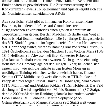
überschaubaren Anzahl an Teilnehmern, Trainern, Betreuern und
Funktionären zu gewährleisten. Die Zusammensetzung der
Konkurrenzen (jeweils 16 Spielerinnen und Spieler) ergibt sich aus
der Nominierungsentscheidung der ARGE.
Aus sportlicher Sicht gibt es in manchen Konkurrenzen klare
Favoriten, in anderen dürfte es auf Grund eines recht
ausgeglichenen Favoritenfeldes einen großen Kampf um die
Topplatzierungen geben. Bei den Mädchen 15 dürfte kein Weg an
Fatme El Haj Ibrahim vorbeiführen. Die 12-jährige Drittligaspielerin
des VfL Sindelfingen, die im Jugendbereich für ihren Heimatverein
VfL Herrenberg startet, führt das Ranking klar vor Anna Gaiser (TV
1891 Öschelbronn) an. Bei den Mädchen 18 ist Victoria Merz (TSG
1845 Heilbronn) in Abwesenheit ihrer Schwester Rebecca
(Auslandsaufenthalt) vorne zu erwarten. Nicht ganz so eindeutig
stellt sich die Gemengelage bei den Jungen 15 dar, bei denen sich
zeigen wird, wie sich die Talente in den letzten Monaten in
unzähligen Trainingseinheiten weiterentwickelt haben. Cosmo
Schmitt (TTV Mühlhausen) weist die meisten TTR-Punkte auf,
knapp dahinter folgen Pascal Timke (SV Böblingen), Silas Schurr
(TTC Mühringen) und Atakkan Kökten (TTSF Hohberg). Das Feld
der Jungen 18 wird angeführt von Mathis Braunwarth (SC Staig),
der die 2000er-Marke im Ranking geknackt hat, zudem werden
Leon Lühne (SV Sillenbuch), Martin Sejdijevic (ASV
Grünwettersbach) und Manuel Prohaska (SC Staig) weit vorne