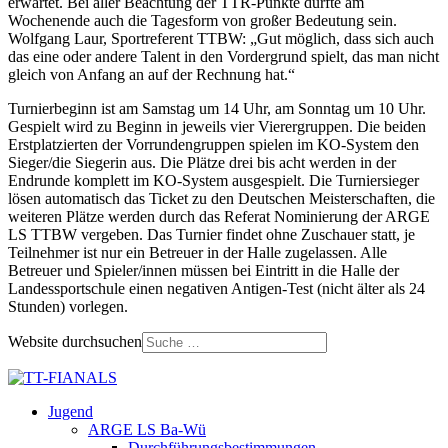
erwartet. Bei aller Beachtung der TTR-Punkte dürfte am
Wochenende auch die Tagesform von großer Bedeutung sein.
Wolfgang Laur, Sportreferent TTBW: „Gut möglich, dass sich auch
das eine oder andere Talent in den Vordergrund spielt, das man nicht
gleich von Anfang an auf der Rechnung hat.“
Turnierbeginn ist am Samstag um 14 Uhr, am Sonntag um 10 Uhr.
Gespielt wird zu Beginn in jeweils vier Vierergruppen. Die beiden
Erstplatzierten der Vorrundengruppen spielen im KO-System den
Sieger/die Siegerin aus. Die Plätze drei bis acht werden in der
Endrunde komplett im KO-System ausgespielt. Die Turniersieger
lösen automatisch das Ticket zu den Deutschen Meisterschaften, die
weiteren Plätze werden durch das Referat Nominierung der ARGE
LS TTBW vergeben. Das Turnier findet ohne Zuschauer statt, je
Teilnehmer ist nur ein Betreuer in der Halle zugelassen. Alle
Betreuer und Spieler/innen müssen bei Eintritt in die Halle der
Landessportschule einen negativen Antigen-Test (nicht älter als 24
Stunden) vorlegen.
Website durchsuchen
Jugend
ARGE LS Ba-Wü
Durchführungsbestimmungen