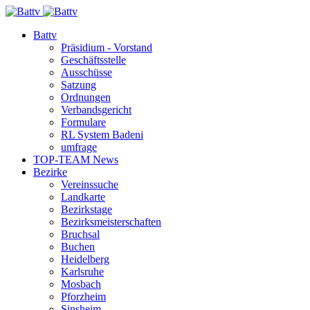
Battv
Präsidium - Vorstand
Geschäftsstelle
Ausschüsse
Satzung
Ordnungen
Verbandsgericht
Formulare
RL System Badeni
umfrage
TOP-TEAM News
Bezirke
Vereinssuche
Landkarte
Bezirkstage
Bezirksmeisterschaften
Bruchsal
Buchen
Heidelberg
Karlsruhe
Mosbach
Pforzheim
Sinsheim