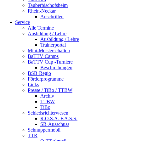
Tauberbischofsheim
Rhein-Neckar
Anschriften
Service
Alle Termine
Ausbildung / Lehre
Ausbildung / Lehre
Trainerportal
Mini-Meisterschaften
BaTTV-Camps
BaTTV Cup -Turniere
Beschreibungen
BSB-Regio
Förderprogramme
Links
Presse / TiBo / TTBW
Archiv
TTBW
TiBo
Schiedsrichterwesen
R.O.S.A. F.A.S.S.
SR-Ausschuss
Schnuppermobil
TTR