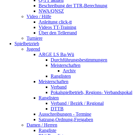
Q-TT aktuell
Beschreibung der TTR-Berechnung
NWA/QNSZ
Video / Hilfe
Anleitung click-tt
Videos TT-Training
Über den Tellerrand
Turniere
Spielbetzrieb
Jugend
ARGE LS Ba-Wü
Durchführungsbestimmungen
Meisterschaften
Archiv
Ranglisten
Meisterschaften
Verband
Pokalspielbetrieb, Regions- Verbandspokal
Ranglisten
Verband / Bezirk / Regional
DTTB
Ausschreibungen - Termine
Satzung-Ordnung-Freigaben
Damen / Herren
Rangliste