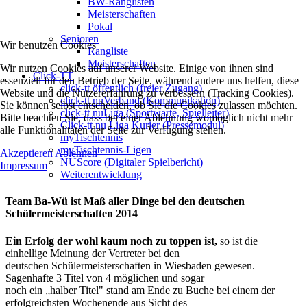
BW-Ranglisten
Meisterschaften
Pokal
Senioren
Wir benutzen Cookies
Rangliste
Meisterschaften
Wir nutzen Cookies auf unserer Website. Einige von ihnen sind
Click-TT
essenziell für den Betrieb der Seite, während andere uns helfen, diese
click-tt öffentlich (freier Zugang)
Website und die Nutzererfahrung zu verbessern (Tracking Cookies).
click-tt nuVerband (Kommunikation)
Sie können selbst entscheiden, ob Sie die Cookies zulassen möchten.
click-tt nuLiga (Sportwarte, Spielleiter)
Bitte beachten Sie, dass bei einer Ablehnung womöglich nicht mehr
Click-tt nu Liga Kurier (Pressemodul)
alle Funktionalitäten der Seite zur Verfügung stehen.
myTischtennis
myTischtennis-Ligen
Akzeptieren
Ablehnen
NUScore (Digitaler Spielbericht)
Impressum
Weiterentwicklung
Team Ba-Wü ist Maß aller Dinge bei den deutschen
Schülermeisterschaften 2014
Ein Erfolg der wohl kaum noch zu toppen ist,
so ist die
einhellige Meinung der Vertreter bei den
deutschen Schülermeisterschaften in Wiesbaden gewesen.
Sagenhafte 3 Titel von 4 möglichen und sogar
noch ein „halber Titel" stand am Ende zu Buche bei einem der
erfolgreichsten Wochenende aus Sicht des