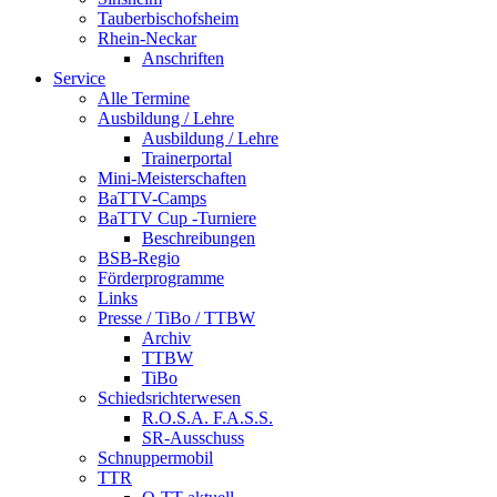
Tauberbischofsheim
Rhein-Neckar
Anschriften
Service
Alle Termine
Ausbildung / Lehre
Ausbildung / Lehre
Trainerportal
Mini-Meisterschaften
BaTTV-Camps
BaTTV Cup -Turniere
Beschreibungen
BSB-Regio
Förderprogramme
Links
Presse / TiBo / TTBW
Archiv
TTBW
TiBo
Schiedsrichterwesen
R.O.S.A. F.A.S.S.
SR-Ausschuss
Schnuppermobil
TTR