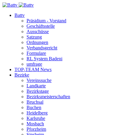
Battv
Präsidium - Vorstand
Geschäftsstelle
Ausschüsse
Satzung
Ordnungen
Verbandsgericht
Formulare
RL System Badeni
umfrage
TOP-TEAM News
Bezirke
Vereinssuche
Landkarte
Bezirkstage
Bezirksmeisterschaften
Bruchsal
Buchen
Heidelberg
Karlsruhe
Mosbach
Pforzheim
Sinsheim