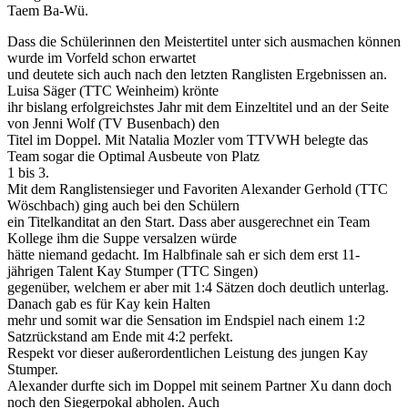
Taem Ba-Wü.
Dass die Schülerinnen den Meistertitel unter sich ausmachen können
wurde im Vorfeld schon erwartet
und deutete sich auch nach den letzten Ranglisten Ergebnissen an.
Luisa Säger (TTC Weinheim) krönte
ihr bislang erfolgreichstes Jahr mit dem Einzeltitel und an der Seite
von Jenni Wolf (TV Busenbach) den
Titel im Doppel. Mit Natalia Mozler vom TTVWH belegte das
Team sogar die Optimal Ausbeute von Platz
1 bis 3.
Mit dem Ranglistensieger und Favoriten Alexander Gerhold (TTC
Wöschbach) ging auch bei den Schülern
ein Titelkanditat an den Start. Dass aber ausgerechnet ein Team
Kollege ihm die Suppe versalzen würde
hätte niemand gedacht. Im Halbfinale sah er sich dem erst 11-
jährigen Talent Kay Stumper (TTC Singen)
gegenüber, welchem er aber mit 1:4 Sätzen doch deutlich unterlag.
Danach gab es für Kay kein Halten
mehr und somit war die Sensation im Endspiel nach einem 1:2
Satzrückstand am Ende mit 4:2 perfekt.
Respekt vor dieser außerordentlichen Leistung des jungen Kay
Stumper.
Alexander durfte sich im Doppel mit seinem Partner Xu dann doch
noch den Siegerpokal abholen. Auch