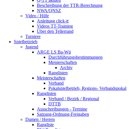
Q-TT aktuell
Beschreibung der TTR-Berechnung
NWA/QNSZ
Video / Hilfe
Anleitung click-tt
Videos TT-Training
Über den Tellerrand
Turniere
Spielbetzrieb
Jugend
ARGE LS Ba-Wü
Durchführungsbestimmungen
Meisterschaften
Archiv
Ranglisten
Meisterschaften
Verband
Pokalspielbetrieb, Regions- Verbandspokal
Ranglisten
Verband / Bezirk / Regional
DTTB
Ausschreibungen - Termine
Satzung-Ordnung-Freigaben
Damen / Herren
Rangliste