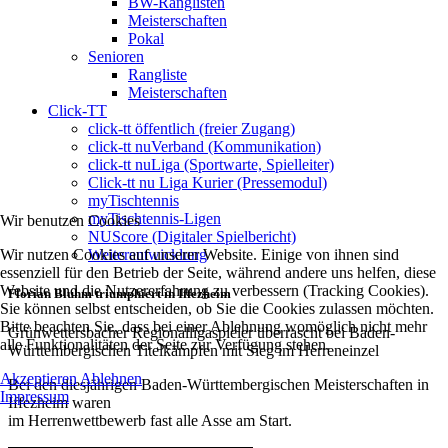
BW-Ranglisten
Meisterschaften
Pokal
Senioren
Rangliste
Meisterschaften
Click-TT
click-tt öffentlich (freier Zugang)
click-tt nuVerband (Kommunikation)
click-tt nuLiga (Sportwarte, Spielleiter)
Click-tt nu Liga Kurier (Pressemodul)
myTischtennis
myTischtennis-Ligen
Wir benutzen Cookies
NUScore (Digitaler Spielbericht)
Wir nutzen Cookies auf unserer Website. Einige von ihnen sind
Weiterentwicklung
essenziell für den Betrieb der Seite, während andere uns helfen, diese
Website und die Nutzererfahrung zu verbessern (Tracking Cookies).
Florian Bluhm triumphiert in Iffezheim
Sie können selbst entscheiden, ob Sie die Cookies zulassen möchten.
Bitte beachten Sie, dass bei einer Ablehnung womöglich nicht mehr
Grünwettersbacher Regionalligaspieler überrascht bei Baden-
alle Funktionalitäten der Seite zur Verfügung stehen.
Württembergischen Titelkämpfen mit Sieg im Herreneinzel
Akzeptieren
Ablehnen
Bei den diesjährigen Baden-Württembergischen Meisterschaften in
Impressum
Iffezheim waren
im Herrenwettbewerb fast alle Asse am Start.