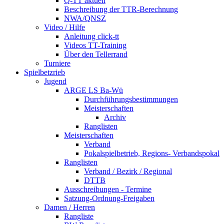
Q-TT aktuell
Beschreibung der TTR-Berechnung
NWA/QNSZ
Video / Hilfe
Anleitung click-tt
Videos TT-Training
Über den Tellerrand
Turniere
Spielbetzrieb
Jugend
ARGE LS Ba-Wü
Durchführungsbestimmungen
Meisterschaften
Archiv
Ranglisten
Meisterschaften
Verband
Pokalspielbetrieb, Regions- Verbandspokal
Ranglisten
Verband / Bezirk / Regional
DTTB
Ausschreibungen - Termine
Satzung-Ordnung-Freigaben
Damen / Herren
Rangliste