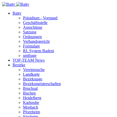
Battv
Präsidium - Vorstand
Geschäftsstelle
Ausschüsse
Satzung
Ordnungen
Verbandsgericht
Formulare
RL System Badeni
umfrage
TOP-TEAM News
Bezirke
Vereinssuche
Landkarte
Bezirkstage
Bezirksmeisterschaften
Bruchsal
Buchen
Heidelberg
Karlsruhe
Mosbach
Pforzheim
Sinsheim