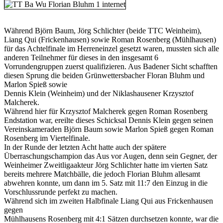
Während Björn Baum, Jörg Schlichter (beide TTC Weinheim),
Liang Qui (Frickenhausen) sowie Roman Rosenberg (Mühlhausen)
für das Achtelfinale im Herreneinzel gesetzt waren, mussten sich alle
anderen Teilnehmer für dieses in den insgesamt 6
Vorrundengruppen zuerst qualifizieren. Aus Badener Sicht schafften
diesen Sprung die beiden Grünwettersbacher Floran Bluhm und
Marlon Spieß sowie
Dennis Klein (Weinheim) und der Niklashausener Krzysztof
Malcherek.
Während hier für Krzysztof Malcherek gegen Roman Rosenberg
Endstation war, ereilte dieses Schicksal Dennis Klein gegen seinen
Vereinskameraden Björn Baum sowie Marlon Spieß gegen Roman
Rosenberg im Viertelfinale.
In der Runde der letzten Acht hatte auch der spätere
Überraschungschampion das Aus vor Augen, denn sein Gegner, der
Weinheimer Zweitligaakteur Jörg Schlichter hatte im vierten Satz
bereits mehrere Matchbälle, die jedoch Florian Bluhm allesamt
abwehren konnte, um dann im 5. Satz mit 11:7 den Einzug in die
Vorschlussrunde perfekt zu machen.
Während sich im zweiten Halbfinale Liang Qui aus Frickenhausen
gegen
Mühlhausens Rosenberg mit 4:1 Sätzen durchsetzen konnte, war die