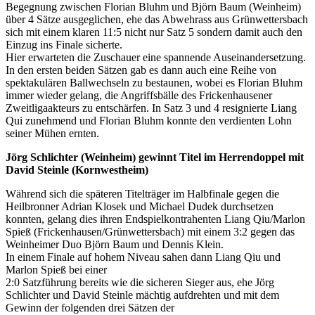
Begegnung zwischen Florian Bluhm und Björn Baum (Weinheim)
über 4 Sätze ausgeglichen, ehe das Abwehrass aus Grünwettersbach
sich mit einem klaren 11:5 nicht nur Satz 5 sondern damit auch den
Einzug ins Finale sicherte.
Hier erwarteten die Zuschauer eine spannende Auseinandersetzung.
In den ersten beiden Sätzen gab es dann auch eine Reihe von
spektakulären Ballwechseln zu bestaunen, wobei es Florian Bluhm
immer wieder gelang, die Angriffsbälle des Frickenhausener
Zweitligaakteurs zu entschärfen. In Satz 3 und 4 resignierte Liang
Qui zunehmend und Florian Bluhm konnte den verdienten Lohn
seiner Mühen ernten.
Jörg Schlichter (Weinheim) gewinnt Titel im Herrendoppel mit
David Steinle (Kornwestheim)
Während sich die späteren Titelträger im Halbfinale gegen die
Heilbronner Adrian Klosek und Michael Dudek durchsetzen
konnten, gelang dies ihren Endspielkontrahenten Liang Qiu/Marlon
Spieß (Frickenhausen/Grünwettersbach) mit einem 3:2 gegen das
Weinheimer Duo Björn Baum und Dennis Klein.
In einem Finale auf hohem Niveau sahen dann Liang Qiu und
Marlon Spieß bei einer
2:0 Satzführung bereits wie die sicheren Sieger aus, ehe Jörg
Schlichter und David Steinle mächtig aufdrehten und mit dem
Gewinn der folgenden drei Sätzen der