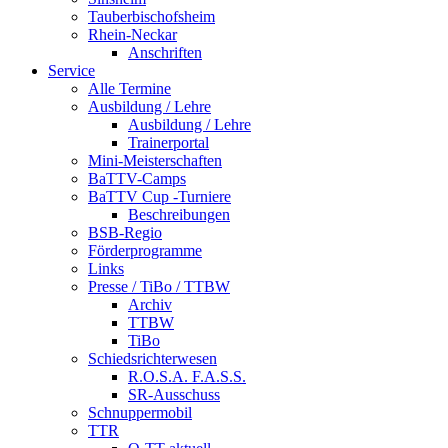
Tauberbischofsheim
Rhein-Neckar
Anschriften
Service
Alle Termine
Ausbildung / Lehre
Ausbildung / Lehre
Trainerportal
Mini-Meisterschaften
BaTTV-Camps
BaTTV Cup -Turniere
Beschreibungen
BSB-Regio
Förderprogramme
Links
Presse / TiBo / TTBW
Archiv
TTBW
TiBo
Schiedsrichterwesen
R.O.S.A. F.A.S.S.
SR-Ausschuss
Schnuppermobil
TTR