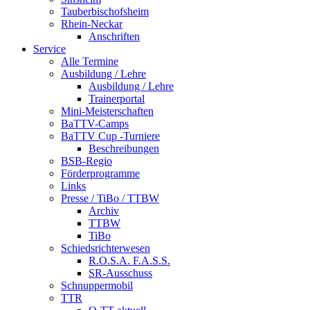
Tauberbischofsheim
Rhein-Neckar
Anschriften
Service
Alle Termine
Ausbildung / Lehre
Ausbildung / Lehre
Trainerportal
Mini-Meisterschaften
BaTTV-Camps
BaTTV Cup -Turniere
Beschreibungen
BSB-Regio
Förderprogramme
Links
Presse / TiBo / TTBW
Archiv
TTBW
TiBo
Schiedsrichterwesen
R.O.S.A. F.A.S.S.
SR-Ausschuss
Schnuppermobil
TTR