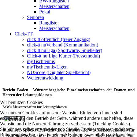
BW-Ranglisten
Meisterschaften
Pokal
Senioren
Rangliste
Meisterschaften
Click-TT
click-tt öffentlich (freier Zugang)
click-tt nuVerband (Kommunikation)
click-tt nuLiga (Sportwarte, Spielleiter)
Click-tt nu Liga Kurier (Pressemodul)
myTischtennis
myTischtennis-Ligen
NUScore (Digitaler Spielbericht)
Weiterentwicklung
Bericht Baden - Württembergische Einzelmeisterschaften der Damen und
Herren der Leistungsklassen
Wir benutzen Cookies
BaWü-Meisterschaften für Leistungsklassen
Wir nutzen Cookies auf unserer Website. Einige von ihnen sind
essenziell für den Betrieb der Seite, während andere uns helfen, diese
Website und die Nutzererfahrung zu verbessern (Tracking Cookies).
Sie können selbst entscheiden, ob Sie die Cookies zulassen möchten.
Stutensee-Spöck. Bei den diesjährigen BaWü-Meisterschaften für
Bitte beachten Sie, dass bei einer Ablehnung womöglich nicht mehr
Leistungsklassen im badischen Spöck war die Resonanz mit