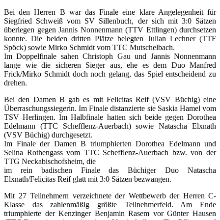
Bei den Herren B war das Finale eine klare Angelegenheit für
Siegfried Schweiß vom SV Sillenbuch, der sich mit 3:0 Sätzen
überlegen gegen Jannis Nonnenmann (TTV Ettlingen) durchsetzen
konnte. Die beiden dritten Plätze belegten Julian Lechner (TTF
Spöck) sowie Mirko Schmidt vom TTC Mutschelbach.
Im Doppelfinale sahen Christoph Gau und Jannis Nonnenmann
lange wie die sicheren Sieger aus, ehe es dem Duo Manfred
Frick/Mirko Schmidt doch noch gelang, das Spiel entscheidend zu
drehen.
Bei den Damen B gab es mit Felicitas Reif (VSV Büchig) eine
Überraschungssiegerin. Im Finale distanzierte sie Saskia Hamel vom
TSV Herlingen. Im Halbfinale hatten sich beide gegen Dorothea
Edelmann (TTC Schefflenz-Auerbach) sowie Natascha Elxnath
(VSV Büchig) durchgesetzt.
Im Finale der Damen B triumphierten Dorothea Edelmann und
Selina Rothengass vom TTC Schefflenz-Auerbach bzw. von der
TTG Neckabischofsheim, die
im rein badischen Finale das Büchiger Duo Natascha
Elxnath/Felicitas Reif glatt mit 3:0 Sätzen bezwangen.
Mit 27 Teilnehmern verzeichnete der Wettbewerb der Herren C-
Klasse das zahlenmäßig größte Teilnehmerfeld. Am Ende
triumphierte der Kenzinger Benjamin Rasem vor Günter Hausen