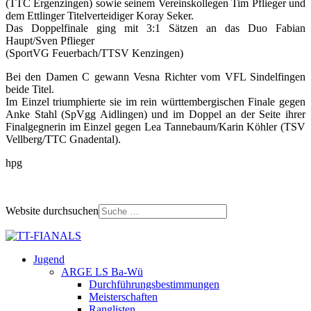
(TTC Ergenzingen) sowie seinem Vereinskollegen Tim Pflieger und
dem Ettlinger Titelverteidiger Koray Seker.
Das Doppelfinale ging mit 3:1 Sätzen an das Duo Fabian
Haupt/Sven Pflieger
(SportVG Feuerbach/TTSV Kenzingen)
Bei den Damen C gewann Vesna Richter vom VFL Sindelfingen
beide Titel.
Im Einzel triumphierte sie im rein württembergischen Finale gegen
Anke Stahl (SpVgg Aidlingen) und im Doppel an der Seite ihrer
Finalgegnerin im Einzel gegen Lea Tannebaum/Karin Köhler (TSV
Vellberg/TTC Gnadental).
hpg
Website durchsuchen
Jugend
ARGE LS Ba-Wü
Durchführungsbestimmungen
Meisterschaften
Ranglisten