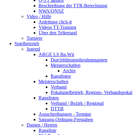
Q-TT aktuell
Beschreibung der TTR-Berechnung
NWA/QNSZ
Video / Hilfe
Anleitung click-tt
Videos TT-Training
Über den Tellerrand
Turniere
Spielbetzrieb
Jugend
ARGE LS Ba-Wü
Durchführungsbestimmungen
Meisterschaften
Archiv
Ranglisten
Meisterschaften
Verband
Pokalspielbetrieb, Regions- Verbandspokal
Ranglisten
Verband / Bezirk / Regional
DTTB
Ausschreibungen - Termine
Satzung-Ordnung-Freigaben
Damen / Herren
Rangliste