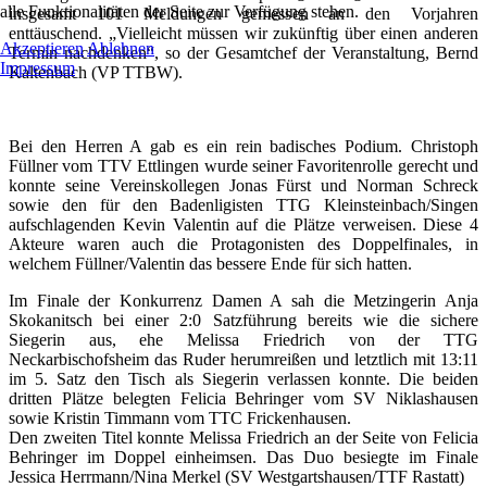
alle Funktionalitäten der Seite zur Verfügung stehen.
insgesamt 101 Meldungen gemessen an den Vorjahren
enttäuschend. „Vielleicht müssen wir zukünftig über einen anderen
Akzeptieren
Ablehnen
Termin nachdenken“, so der Gesamtchef der Veranstaltung, Bernd
Impressum
Kaltenbach (VP TTBW).
Bei den Herren A gab es ein rein badisches Podium. Christoph
Füllner vom TTV Ettlingen wurde seiner Favoritenrolle gerecht und
konnte seine Vereinskollegen Jonas Fürst und Norman Schreck
sowie den für den Badenligisten TTG Kleinsteinbach/Singen
aufschlagenden Kevin Valentin auf die Plätze verweisen. Diese 4
Akteure waren auch die Protagonisten des Doppelfinales, in
welchem Füllner/Valentin das bessere Ende für sich hatten.
Im Finale der Konkurrenz Damen A sah die Metzingerin Anja
Skokanitsch bei einer 2:0 Satzführung bereits wie die sichere
Siegerin aus, ehe Melissa Friedrich von der TTG
Neckarbischofsheim das Ruder herumreißen und letztlich mit 13:11
im 5. Satz den Tisch als Siegerin verlassen konnte. Die beiden
dritten Plätze belegten Felicia Behringer vom SV Niklashausen
sowie Kristin Timmann vom TTC Frickenhausen.
Den zweiten Titel konnte Melissa Friedrich an der Seite von Felicia
Behringer im Doppel einheimsen. Das Duo besiegte im Finale
Jessica Herrmann/Nina Merkel (SV Westgartshausen/TTF Rastatt)