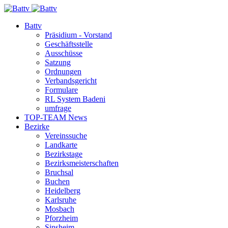
Battv
Präsidium - Vorstand
Geschäftsstelle
Ausschüsse
Satzung
Ordnungen
Verbandsgericht
Formulare
RL System Badeni
umfrage
TOP-TEAM News
Bezirke
Vereinssuche
Landkarte
Bezirkstage
Bezirksmeisterschaften
Bruchsal
Buchen
Heidelberg
Karlsruhe
Mosbach
Pforzheim
Sinsheim