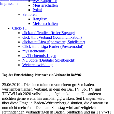
BW-Ranglisten
Impressum
Meisterschaften
Pokal
Senioren
Rangliste
Meisterschaften
Click-TT
click-tt öffentlich (freier Zugang)
click-tt nuVerband (Kommunikation)
click-tt nuLiga (Sportwarte, Spielleiter)
Click-tt nu Liga Kurier (Pressemodul)
myTischtennis
myTischtennis-Ligen
NUScore (Digitaler Spielbericht)
Weiterentwicklung
Tag der Entscheidung: Nur noch ein Verband in BaWü?
25.06.2019 - Die einen träumen von einem großen baden-
württembergischen Verband, in dem der BaTTV, SbTTV und
TTVWH ab 2020 vollständig aufgehen könnten. Die anderen
möchten gerne weiterhin unabhängig wirken. Seit Langem wird
über diese Frage in Baden-Württemberg diskutiert, die Antwort ist
nun nicht mehr fern. Denn am Samstag wird auf zeitgleich
stattfindenden Verbandstagen in Baden, Südbaden und im TTVWH