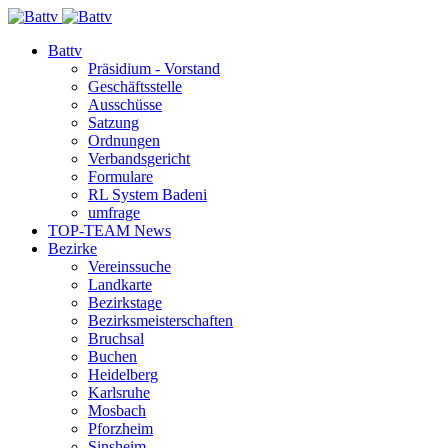
Battv
Präsidium - Vorstand
Geschäftsstelle
Ausschüsse
Satzung
Ordnungen
Verbandsgericht
Formulare
RL System Badeni
umfrage
TOP-TEAM News
Bezirke
Vereinssuche
Landkarte
Bezirkstage
Bezirksmeisterschaften
Bruchsal
Buchen
Heidelberg
Karlsruhe
Mosbach
Pforzheim
Sinsheim