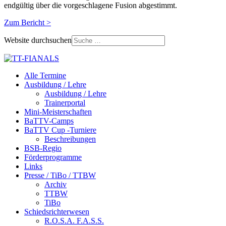
endgültig über die vorgeschlagene Fusion abgestimmt.
Zum Bericht >
Website durchsuchen
Alle Termine
Ausbildung / Lehre
Ausbildung / Lehre
Trainerportal
Mini-Meisterschaften
BaTTV-Camps
BaTTV Cup -Turniere
Beschreibungen
BSB-Regio
Förderprogramme
Links
Presse / TiBo / TTBW
Archiv
TTBW
TiBo
Schiedsrichterwesen
R.O.S.A. F.A.S.S.