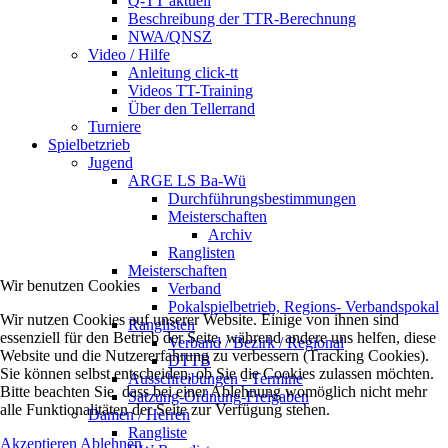
Q-TT aktuell
Beschreibung der TTR-Berechnung
NWA/QNSZ
Video / Hilfe
Anleitung click-tt
Videos TT-Training
Über den Tellerrand
Turniere
Spielbetzrieb
Jugend
ARGE LS Ba-Wü
Durchführungsbestimmungen
Meisterschaften
Archiv
Ranglisten
Meisterschaften
Wir benutzen Cookies
Verband
Pokalspielbetrieb, Regions- Verbandspokal
Wir nutzen Cookies auf unserer Website. Einige von ihnen sind
Ranglisten
essenziell für den Betrieb der Seite, während andere uns helfen, diese
Verband / Bezirk / Regional
Website und die Nutzererfahrung zu verbessern (Tracking Cookies).
DTTB
Sie können selbst entscheiden, ob Sie die Cookies zulassen möchten.
Ausschreibungen - Termine
Bitte beachten Sie, dass bei einer Ablehnung womöglich nicht mehr
Satzung-Ordnung-Freigaben
alle Funktionalitäten der Seite zur Verfügung stehen.
Damen / Herren
Rangliste
Akzeptieren
Ablehnen