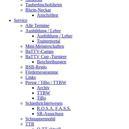
Tauberbischofsheim
Rhein-Neckar
Anschriften
Service
Alle Termine
Ausbildung / Lehre
Ausbildung / Lehre
Trainerportal
Mini-Meisterschaften
BaTTV-Camps
BaTTV Cup -Turniere
Beschreibungen
BSB-Regio
Förderprogramme
Links
Presse / TiBo / TTBW
Archiv
TTBW
TiBo
Schiedsrichterwesen
R.O.S.A. F.A.S.S.
SR-Ausschuss
Schnuppermobil
TTR