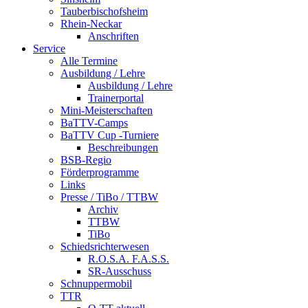
Tauberbischofsheim
Rhein-Neckar
Anschriften
Service
Alle Termine
Ausbildung / Lehre
Ausbildung / Lehre
Trainerportal
Mini-Meisterschaften
BaTTV-Camps
BaTTV Cup -Turniere
Beschreibungen
BSB-Regio
Förderprogramme
Links
Presse / TiBo / TTBW
Archiv
TTBW
TiBo
Schiedsrichterwesen
R.O.S.A. F.A.S.S.
SR-Ausschuss
Schnuppermobil
TTR