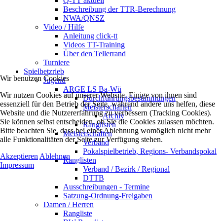
Q-TT aktuell
Beschreibung der TTR-Berechnung
NWA/QNSZ
Video / Hilfe
Anleitung click-tt
Videos TT-Training
Über den Tellerrand
Turniere
Spielbetzrieb
Wir benutzen Cookies
Jugend
ARGE LS Ba-Wü
Wir nutzen Cookies auf unserer Website. Einige von ihnen sind
Durchführungsbestimmungen
essenziell für den Betrieb der Seite, während andere uns helfen, diese
Meisterschaften
Website und die Nutzererfahrung zu verbessern (Tracking Cookies).
Archiv
Sie können selbst entscheiden, ob Sie die Cookies zulassen möchten.
Ranglisten
Bitte beachten Sie, dass bei einer Ablehnung womöglich nicht mehr
Meisterschaften
alle Funktionalitäten der Seite zur Verfügung stehen.
Verband
Pokalspielbetrieb, Regions- Verbandspokal
Akzeptieren
Ablehnen
Ranglisten
Impressum
Verband / Bezirk / Regional
DTTB
Ausschreibungen - Termine
Satzung-Ordnung-Freigaben
Damen / Herren
Rangliste