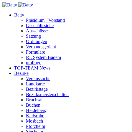
Battv
Präsidium - Vorstand
Geschäftsstelle
Ausschüsse
Satzung
Ordnungen
Verbandsgericht
Formulare
RL System Badeni
umfrage
TOP-TEAM News
Bezirke
Vereinssuche
Landkarte
Bezirkstage
Bezirksmeisterschaften
Bruchsal
Buchen
Heidelberg
Karlsruhe
Mosbach
Pforzheim
Sinsheim