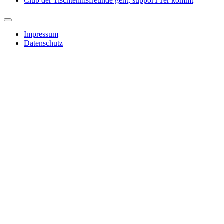
Club der Tischtennisfreunde geht, supporTTer kommt
Impressum
Datenschutz