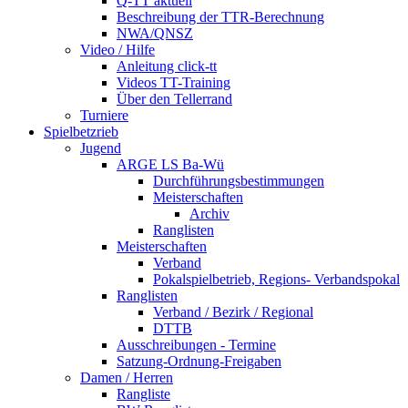
Q-TT aktuell
Beschreibung der TTR-Berechnung
NWA/QNSZ
Video / Hilfe
Anleitung click-tt
Videos TT-Training
Über den Tellerrand
Turniere
Spielbetzrieb
Jugend
ARGE LS Ba-Wü
Durchführungsbestimmungen
Meisterschaften
Archiv
Ranglisten
Meisterschaften
Verband
Pokalspielbetrieb, Regions- Verbandspokal
Ranglisten
Verband / Bezirk / Regional
DTTB
Ausschreibungen - Termine
Satzung-Ordnung-Freigaben
Damen / Herren
Rangliste