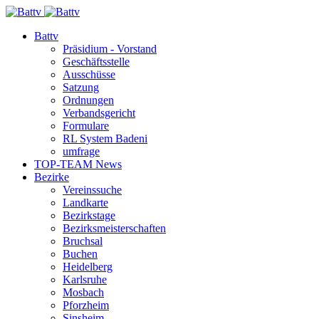
Battv
Präsidium - Vorstand
Geschäftsstelle
Ausschüsse
Satzung
Ordnungen
Verbandsgericht
Formulare
RL System Badeni
umfrage
TOP-TEAM News
Bezirke
Vereinssuche
Landkarte
Bezirkstage
Bezirksmeisterschaften
Bruchsal
Buchen
Heidelberg
Karlsruhe
Mosbach
Pforzheim
Sinsheim