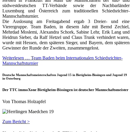
Hessen in Frankfurt am Main die Mannschaften der süd- und
südwestdeutschen TT-Verbände sowie der Nachbarländer
Luxemburg und Österreich zum traditionellen Schiedsrichter-
Mannschaftsturnier.
Die Auslosung am Freitagabend ergab 3 Dreier- und eine
Vierergruppe. Team Baden, in diesem Jahr mit Bernd Zechiel,
Mehrdad Moslemi, Alexandra Schork, Sabine Lehr, Erik Lang und
Heidrun Sieber, da Ralf Hetzel und Claus Trunk verhindert waren,
wurde mit Hessen, dem späteren Sieger, und Bayern, dem späteren
Gewinner der Runde der Zweiten, zusammengelost.
Weiterlesen … Team Baden beim Internationalen Schiedsrichter-
Mannschaftsturnier
Deutsche Mannschaftsmeisterschaften Jugend 15 in Bietigheim-Bissingen und Jugend 19
in Osterburg
Der TTC immoXone Bietigheim-Bissingen ist deutscher Mannschaftsmeister
Von Thomas Holzapfel
Zum Bericht >