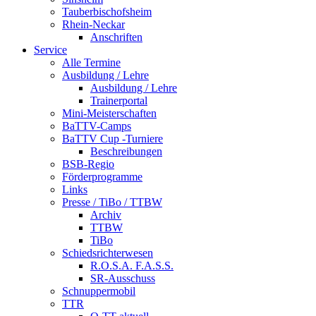
Tauberbischofsheim
Rhein-Neckar
Anschriften
Service
Alle Termine
Ausbildung / Lehre
Ausbildung / Lehre
Trainerportal
Mini-Meisterschaften
BaTTV-Camps
BaTTV Cup -Turniere
Beschreibungen
BSB-Regio
Förderprogramme
Links
Presse / TiBo / TTBW
Archiv
TTBW
TiBo
Schiedsrichterwesen
R.O.S.A. F.A.S.S.
SR-Ausschuss
Schnuppermobil
TTR