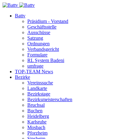
Battv
Präsidium - Vorstand
Geschäftsstelle
Ausschüsse
Satzung
Ordnungen
Verbandsgericht
Formulare
RL System Badeni
umfrage
TOP-TEAM News
Bezirke
Vereinssuche
Landkarte
Bezirkstage
Bezirksmeisterschaften
Bruchsal
Buchen
Heidelberg
Karlsruhe
Mosbach
Pforzheim
Sinsheim