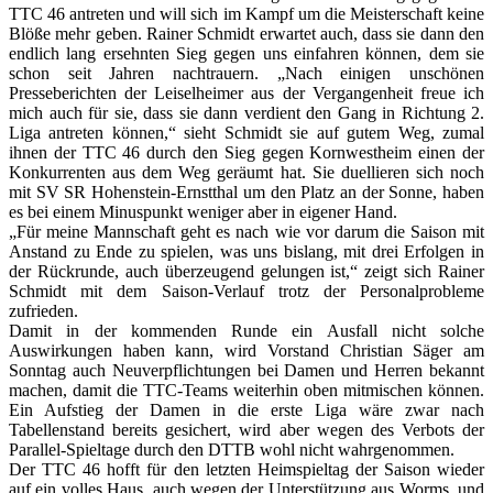
TTC 46 antreten und will sich im Kampf um die Meisterschaft keine
Blöße mehr geben. Rainer Schmidt erwartet auch, dass sie dann den
endlich lang ersehnten Sieg gegen uns einfahren können, dem sie
schon seit Jahren nachtrauern. „Nach einigen unschönen
Presseberichten der Leiselheimer aus der Vergangenheit freue ich
mich auch für sie, dass sie dann verdient den Gang in Richtung 2.
Liga antreten können,“ sieht Schmidt sie auf gutem Weg, zumal
ihnen der TTC 46 durch den Sieg gegen Kornwestheim einen der
Konkurrenten aus dem Weg geräumt hat. Sie duellieren sich noch
mit SV SR Hohenstein-Ernstthal um den Platz an der Sonne, haben
es bei einem Minuspunkt weniger aber in eigener Hand.
„Für meine Mannschaft geht es nach wie vor darum die Saison mit
Anstand zu Ende zu spielen, was uns bislang, mit drei Erfolgen in
der Rückrunde, auch überzeugend gelungen ist,“ zeigt sich Rainer
Schmidt mit dem Saison-Verlauf trotz der Personalprobleme
zufrieden.
Damit in der kommenden Runde ein Ausfall nicht solche
Auswirkungen haben kann, wird Vorstand Christian Säger am
Sonntag auch Neuverpflichtungen bei Damen und Herren bekannt
machen, damit die TTC-Teams weiterhin oben mitmischen können.
Ein Aufstieg der Damen in die erste Liga wäre zwar nach
Tabellenstand bereits gesichert, wird aber wegen des Verbots der
Parallel-Spieltage durch den DTTB wohl nicht wahrgenommen.
Der TTC 46 hofft für den letzten Heimspieltag der Saison wieder
auf ein volles Haus, auch wegen der Unterstützung aus Worms, und