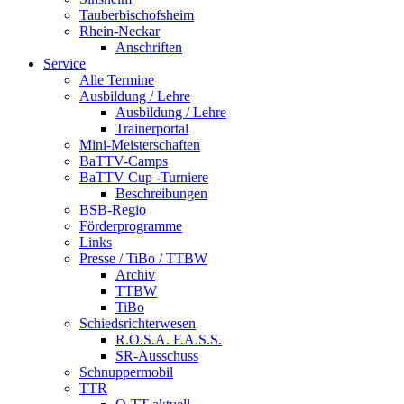
Tauberbischofsheim
Rhein-Neckar
Anschriften
Service
Alle Termine
Ausbildung / Lehre
Ausbildung / Lehre
Trainerportal
Mini-Meisterschaften
BaTTV-Camps
BaTTV Cup -Turniere
Beschreibungen
BSB-Regio
Förderprogramme
Links
Presse / TiBo / TTBW
Archiv
TTBW
TiBo
Schiedsrichterwesen
R.O.S.A. F.A.S.S.
SR-Ausschuss
Schnuppermobil
TTR