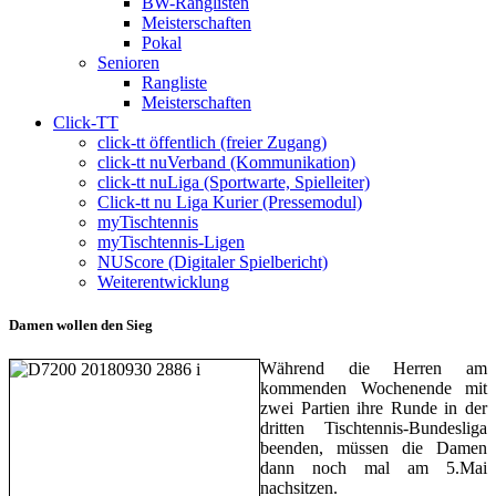
BW-Ranglisten
Meisterschaften
Pokal
Senioren
Rangliste
Meisterschaften
Click-TT
click-tt öffentlich (freier Zugang)
click-tt nuVerband (Kommunikation)
click-tt nuLiga (Sportwarte, Spielleiter)
Click-tt nu Liga Kurier (Pressemodul)
myTischtennis
myTischtennis-Ligen
NUScore (Digitaler Spielbericht)
Weiterentwicklung
Damen wollen den Sieg
Während die Herren am
kommenden Wochenende mit
zwei Partien ihre Runde in der
dritten Tischtennis-Bundesliga
beenden, müssen die Damen
dann noch mal am 5.Mai
nachsitzen.