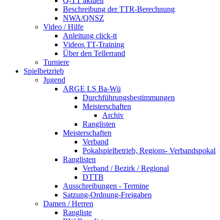
Q-TT aktuell
Beschreibung der TTR-Berechnung
NWA/QNSZ
Video / Hilfe
Anleitung click-tt
Videos TT-Training
Über den Tellerrand
Turniere
Spielbetzrieb
Jugend
ARGE LS Ba-Wü
Durchführungsbestimmungen
Meisterschaften
Archiv
Ranglisten
Meisterschaften
Verband
Pokalspielbetrieb, Regions- Verbandspokal
Ranglisten
Verband / Bezirk / Regional
DTTB
Ausschreibungen - Termine
Satzung-Ordnung-Freigaben
Damen / Herren
Rangliste