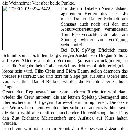
die Weinheimer Vier aber beide Punkte.
Für die i
m Tabellen-Niemandsland
agierenden Herren des TTC 46
muss Trainer Rainer Schmidt am
Samstag auch noch auf den mit
Abiturvorbereitungen verhinderten
Tom Eise verzichten, der aber am
Sonntag wieder zur Verfügung
stehen wird.
Bei DJK SpVgg Effeltrich muss
Schmidt somit nach dem langwierigen Ausfall von Dragan Subotic
auf zwei Akteure aus dem Verbandsliga-Team zurückgreifen, so
dass die Aufgabe beim Tabellen-Schlusslicht wohl nicht erfolgreich
lösbar sein wird. Filip Cipin und Björn Baum stellen demnach das
vordere Paarkreuz und sind dort für Siege gut, für Janis Oberle und
voraussichtlich Daniel Berbner werden die Früchte aber zu hoch
hängen.
Gegen den Regionsnachbarn vom anderen Rheinufer wird dann
wieder die Crew antreten, die am letzten Spieltag überragend und
überraschend mit 6:1 gegen Kornwestheim triumphierten. Die Gäste
aus Worms-Leiselheim werden aber sicher ein anderes Kaliber sein,
die dann wohl auch mit entsprechender Unterstützung ihrer Fans
den Zug Richtung Meisterschaft und Aufstieg auf Kurs halten
werden.
Leiselheim wird natürlich am Sonntag in Bestbesetzung gegen den