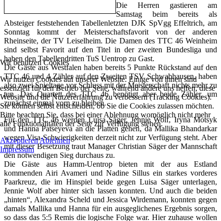
Die Herren gastieren am
Samstag beim bereits als
Absteiger feststehenden Tabellenletzten DJK SpVgg Effeltrich, am
Sonntag kommt der Meisterschaftsfavorit von der anderen
Rheinseite, der TV Leiselheim. Die Damen des TTC 46 Weinheim
sind selbst Favorit auf den Titel in der zweiten Bundesliga und
haben den Tabellendritten TuS Uentrop zu Gast.
Wir benutzen Cookies
Die Gäste aus Westfalen haben bereits 5 Punkte Rückstand auf den
TTC 46 und 4 Zähler auf den Zweiten TSV Schwabhausen, haben
Wir nutzen Cookies auf unserer Website. Einige von ihnen sind
also zwei Spieltage vor Schluss mit der Meisterschaft nichts mehr zu
essenziell für den Betrieb der Seite, während andere uns helfen, diese
tun. Das Quartett des TTC 46 benötigt aber beide Zähler, um
Website und die Nutzererfahrung zu verbessern (Tracking Cookies).
zunächst einmal vorn zu bleiben.
Sie können selbst entscheiden, ob Sie die Cookies zulassen möchten.
Bitte beachten Sie, dass bei einer Ablehnung womöglich nicht mehr
Für den TTC 46 werden Luisa Säger, Jennie Wolf, Iryna Motsyk
alle Funktionalitäten der Seite zur Verfügung stehen.
und Hanna Patseyeva an die Platten gehen, da Mallika Bhandarkar
wegen Visa-Schwierigkeiten derzeit nicht zur Verfügung steht. Aber
Akzeptieren
Ablehnen
mit dieser Besetzung traut Manager Christian Säger der Mannschaft
Impressum
den notwendigen Sieg durchaus zu.
Die Gäste aus Hamm-Uentrop bieten mit der aus Estland
kommenden Airi Avameri und Nadine Sillus ein starkes vorderes
Paarkreuz, die im Hinspiel beide gegen Luisa Säger unterlagen,
Jennie Wolf aber hinter sich lassen konnten. Und auch die beiden
„hinten“, Alexandra Scheld und Jessica Wirdemann, konnten gegen
damals Mallika und Hanna für ein ausgeglichenes Ergebnis sorgen,
so dass das 5:5 Remis die logische Folge war. Hier zuhause wollen