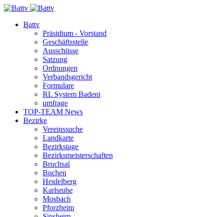
Battv
Präsidium - Vorstand
Geschäftsstelle
Ausschüsse
Satzung
Ordnungen
Verbandsgericht
Formulare
RL System Badeni
umfrage
TOP-TEAM News
Bezirke
Vereinssuche
Landkarte
Bezirkstage
Bezirksmeisterschaften
Bruchsal
Buchen
Heidelberg
Karlsruhe
Mosbach
Pforzheim
Sinsheim