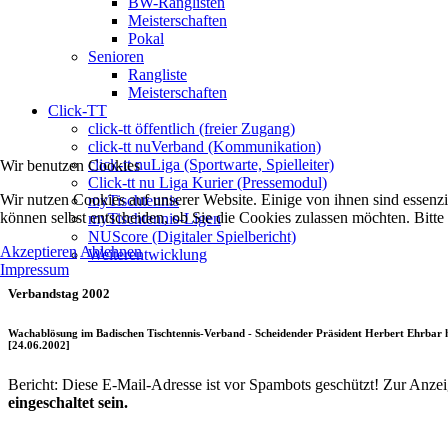
BW-Ranglisten
Meisterschaften
Pokal
Senioren
Rangliste
Meisterschaften
Click-TT
click-tt öffentlich (freier Zugang)
click-tt nuVerband (Kommunikation)
click-tt nuLiga (Sportwarte, Spielleiter)
Wir benutzen Cookies
Click-tt nu Liga Kurier (Pressemodul)
Wir nutzen Cookies auf unserer Website. Einige von ihnen sind essenzi
myTischtennis
können selbst entscheiden, ob Sie die Cookies zulassen möchten. Bitte
myTischtennis-Ligen
NUScore (Digitaler Spielbericht)
Akzeptieren
Ablehnen
Weiterentwicklung
Impressum
Verbandstag 2002
Wachablösung im Badischen Tischtennis-Verband - Scheidender Präsident Herbert Ehrbar hi
[24.06.2002]
Bericht:
Diese E-Mail-Adresse ist vor Spambots geschützt! Zur Anzeig
eingeschaltet sein.