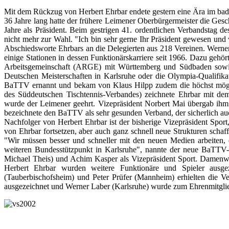
Mit dem Rückzug von Herbert Ehrbar endete gestern eine Ära im badi
36 Jahre lang hatte der frühere Leimener Oberbürgermeister die Ge
Jahre als Präsident. Beim gestrigen 41. ordentlichen Verbandstag 
nicht mehr zur Wahl. "Ich bin sehr gerne Ihr Präsident gewesen und 
Abschiedsworte Ehrbars an die Delegierten aus 218 Vereinen. Werner
einige Stationen in dessen Funktionärskarriere seit 1966. Dazu gehör
Arbeitsgemeinschaft (ARGE) mit Württemberg und Südbaden sowie 
Deutschen Meisterschaften in Karlsruhe oder die Olympia-Qualifik
BaTTV ernannt und bekam von Klaus Hilpp zudem die höchst möglic
des Süddeutschen Tischtennis-Verbandes) zeichnete Ehrbar mit d
wurde der Leimener geehrt. Vizepräsident Norbert Mai übergab ihm
bezeichnete den BaTTV als sehr gesunden Verband, der sicherlich auc
Nachfolger von Herbert Ehrbar ist der bisherige Vizepräsident Sport
von Ehrbar fortsetzen, aber auch ganz schnell neue Strukturen schaff
"Wir müssen besser und schneller mit den neuen Medien arbeiten, 
weiteren Bundesstützpunkt in Karlsruhe", nannte der neue BaTTV-P
Michael Theis) und Achim Kasper als Vizepräsident Sport. Damenwa
Herbert Ehrbar wurden weitere Funktionäre und Spieler ausgez
(Tauberbischofsheim) und Peter Prüfer (Mannheim) erhielten die 
ausgezeichnet und Werner Laber (Karlsruhe) wurde zum Ehrenmitglie