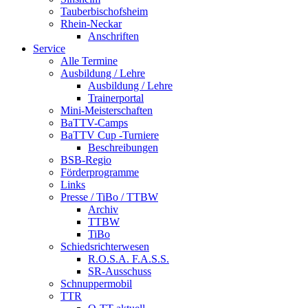
Tauberbischofsheim
Rhein-Neckar
Anschriften
Service
Alle Termine
Ausbildung / Lehre
Ausbildung / Lehre
Trainerportal
Mini-Meisterschaften
BaTTV-Camps
BaTTV Cup -Turniere
Beschreibungen
BSB-Regio
Förderprogramme
Links
Presse / TiBo / TTBW
Archiv
TTBW
TiBo
Schiedsrichterwesen
R.O.S.A. F.A.S.S.
SR-Ausschuss
Schnuppermobil
TTR