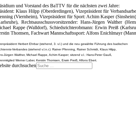
äsidium und Vorstand des BaTTV für die nächsten zwei Jahre:
äsident: Klaus Hilpp (Oberderdingen), Vizepräsident für Verbandsarbe
enning (Viernheim), Vizepräsident für Sport: Achim Kasper (Sinsheim
arlsruhe), Rechtsausschussvorsitzender: Hans-Jürgen Walther (Hem
chael Rappe (Walldorf), Schiedsrichterobmann: Erwin Preiß (Karlsru
rstin Thomsen, Fachwart Mannschaftssport: Alfons Enichlmayr (Mannhe
enpräsident Herbert Ehrbar (stehend, 3. v.l.) und die neu gewählte Führung des badischen
chtennis-Verbandes (stehend v.l.n.r.): Rainer Pfenning, Rainer Schmidt, Klaus Hilpp,
s-Jürgen Walther, Michael Rappe, Achim Kasper; sitzend v.l.: Hans-Peter Gauß,
enmitglied Werner Laber, Kerstin Thomsen, Erwin Preiß, Alfons Ebert.
bsite durchsuchen