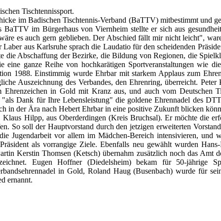
schen Tischtennissport.
schicke im Badischen Tischtennis-Verband (BaTTV) mitbestimmt und ge
des BaTTV im Bürgerhaus von Viernheim stellte er sich aus gesundhei
wäre es auch gern geblieben. Der Abschied fällt mir nicht leicht", wa
 Laber aus Karlsruhe sprach die Laudatio für den scheidenden Präsid
te die Abschaffung der Bezirke, die Bildung von Regionen, die Spielkl
eine ganze Reihe von hochkarätigen Sportveranstaltungen wie die 
ation 1988. Einstimmig wurde Ehrbar mit starkem Applaus zum Ehren
he Auszeichnung des Verbandes, den Ehrenring, überreicht. Peter 
em Ehrenzeichen in Gold mit Kranz aus, und auch vom Deutschen T
 "als Dank für Ihre Lebensleistung" die goldene Ehrennadel des DT
h in der Ära nach Hebert Ehrbar in eine positive Zukunft blicken könn
, Klaus Hilpp, aus Oberderdingen (Kreis Bruchsal). Er möchte die erf
en. So soll der Hauptvorstand durch den jetzigen erweiterten Vorstand
die Jugendarbeit vor allem im Mädchen-Bereich intensivieren, und w
räsident als vorrangige Ziele. Ebenfalls neu gewählt wurden Hans-Pe
rtin Kerstin Thomsen (Ketsch) übernahm zusätzlich noch das Amt de
eichnet. Eugen Hoffner (Diedelsheim) bekam für 50-jährige Spiel
Verbandsehrennadel in Gold, Roland Haug (Busenbach) wurde für sein
d ernannt.