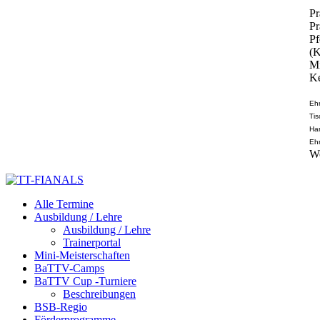
Pr
Pr
Pf
(K
Mi
Ke
Ehr
Tis
Han
Ehr
We
Alle Termine
Ausbildung / Lehre
Ausbildung / Lehre
Trainerportal
Mini-Meisterschaften
BaTTV-Camps
BaTTV Cup -Turniere
Beschreibungen
BSB-Regio
Förderprogramme