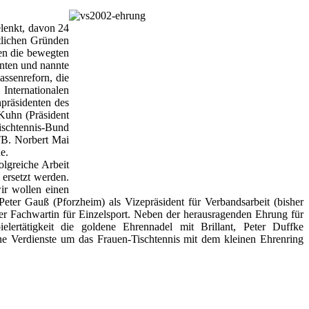
lenkt, davon 24
tlichen Gründen
ren die bewegten
enten und nannte
assenreforn, die
Internationalen
präsidenten des
Kuhn (Präsident
ischtennis-Bund
TB. Norbert Mai
e.
olgreiche Arbeit
 ersetzt werden.
ir wollen einen
ter Gauß (Pforzheim) als Vizepräsident für Verbandsarbeit (bisher
r Fachwartin für Einzelsport. Neben der herausragenden Ehrung für
ertätigkeit die goldene Ehrennadel mit Brillant, Peter Duffke
e Verdienste um das Frauen-Tischtennis mit dem kleinen Ehrenring