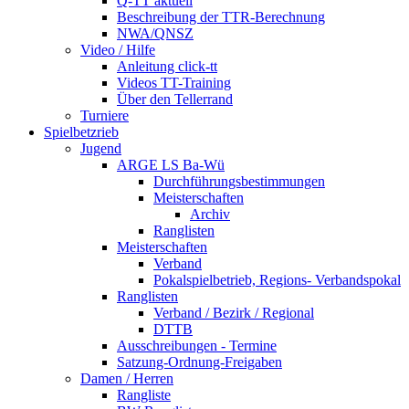
Q-TT aktuell
Beschreibung der TTR-Berechnung
NWA/QNSZ
Video / Hilfe
Anleitung click-tt
Videos TT-Training
Über den Tellerrand
Turniere
Spielbetzrieb
Jugend
ARGE LS Ba-Wü
Durchführungsbestimmungen
Meisterschaften
Archiv
Ranglisten
Meisterschaften
Verband
Pokalspielbetrieb, Regions- Verbandspokal
Ranglisten
Verband / Bezirk / Regional
DTTB
Ausschreibungen - Termine
Satzung-Ordnung-Freigaben
Damen / Herren
Rangliste