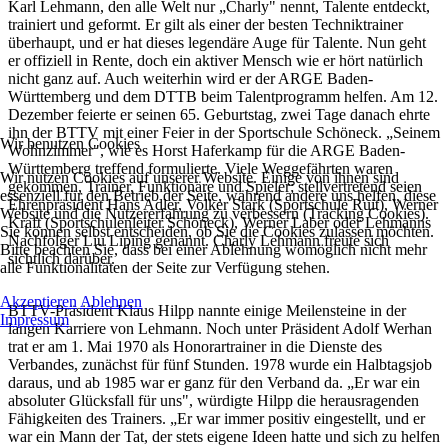
Karl Lehmann, den alle Welt nur „Charly" nennt, Talente entdeckt,
trainiert und geformt. Er gilt als einer der besten Techniktrainer
überhaupt, und er hat dieses legendäre Auge für Talente. Nun geht
er offiziell in Rente, doch ein aktiver Mensch wie er hört natürlich
nicht ganz auf. Auch weiterhin wird er der ARGE Baden-
Württemberg und dem DTTB beim Talentprogramm helfen. Am 12.
Dezember feierte er seinen 65. Geburtstag, zwei Tage danach ehrte
ihn der BTTV mit einer Feier in der Sportschule Schöneck. „Seinem
Wir benutzen Cookies
Wohnzimmer", wie es Horst Haferkamp für die ARGE Baden-
Württemberg treffend formulierte. Viele Weggefährten waren
Wir nutzen Cookies auf unserer Website. Einige von ihnen sind
gekommen, Trainer, Funktionäre und Spieler; stellvertretend seien
essenziell für den Betrieb der Seite, während andere uns helfen, diese
Ehrenpräsident Hans Adler, Volker Stark (Sportschule Ruit), Werner
Website und die Nutzererfahrung zu verbessern (Tracking Cookies).
Kraft (Sportschulenleiter Schöneck), Werner Laber oder Lehmanns
Sie können selbst entscheiden, ob Sie die Cookies zulassen möchten.
Nachfolger Liu Liping genannt. Charly Lehmann freute sich
Bitte beachten Sie, dass bei einer Ablehnung womöglich nicht mehr
sichtlich darüber.
alle Funktionalitäten der Seite zur Verfügung stehen.
Akzeptieren
Ablehnen
BTTV-Präsident Klaus Hilpp nannte einige Meilensteine in der
Impressum
langen Karriere von Lehmann. Noch unter Präsident Adolf Werhan
trat er am 1. Mai 1970 als Honorartrainer in die Dienste des
Verbandes, zunächst für fünf Stunden. 1978 wurde ein Halbtagsjob
daraus, und ab 1985 war er ganz für den Verband da. „Er war ein
absoluter Glücksfall für uns", würdigte Hilpp die herausragenden
Fähigkeiten des Trainers. „Er war immer positiv eingestellt, und er
war ein Mann der Tat, der stets eigene Ideen hatte und sich zu helfen