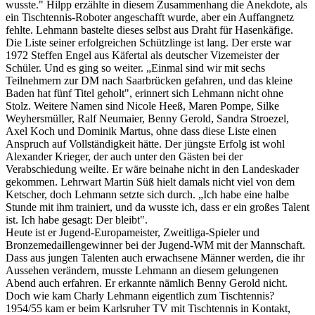
wusste." Hilpp erzählte in diesem Zusammenhang die Anekdote, als
ein Tischtennis-Roboter angeschafft wurde, aber ein Auffangnetz
fehlte. Lehmann bastelte dieses selbst aus Draht für Hasenkäfige.
Die Liste seiner erfolgreichen Schützlinge ist lang. Der erste war
1972 Steffen Engel aus Käfertal als deutscher Vizemeister der
Schüler. Und es ging so weiter. „Einmal sind wir mit sechs
Teilnehmern zur DM nach Saarbrücken gefahren, und das kleine
Baden hat fünf Titel geholt", erinnert sich Lehmann nicht ohne
Stolz. Weitere Namen sind Nicole Heeß, Maren Pompe, Silke
Weyhersmüller, Ralf Neumaier, Benny Gerold, Sandra Stroezel,
Axel Koch und Dominik Martus, ohne dass diese Liste einen
Anspruch auf Vollständigkeit hätte. Der jüngste Erfolg ist wohl
Alexander Krieger, der auch unter den Gästen bei der
Verabschiedung weilte. Er wäre beinahe nicht in den Landeskader
gekommen. Lehrwart Martin Süß hielt damals nicht viel von dem
Ketscher, doch Lehmann setzte sich durch. „Ich habe eine halbe
Stunde mit ihm trainiert, und da wusste ich, dass er ein großes Talent
ist. Ich habe gesagt: Der bleibt".
Heute ist er Jugend-Europameister, Zweitliga-Spieler und
Bronzemedaillengewinner bei der Jugend-WM mit der Mannschaft.
Dass aus jungen Talenten auch erwachsene Männer werden, die ihr
Aussehen verändern, musste Lehmann an diesem gelungenen
Abend auch erfahren. Er erkannte nämlich Benny Gerold nicht.
Doch wie kam Charly Lehmann eigentlich zum Tischtennis?
1954/55 kam er beim Karlsruher TV mit Tischtennis in Kontakt,