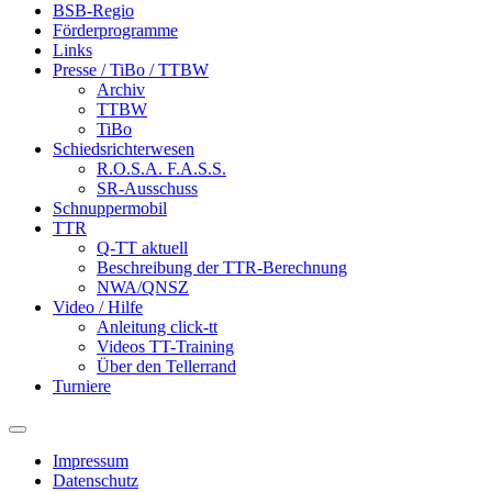
BSB-Regio
Förderprogramme
Links
Presse / TiBo / TTBW
Archiv
TTBW
TiBo
Schiedsrichterwesen
R.O.S.A. F.A.S.S.
SR-Ausschuss
Schnuppermobil
TTR
Q-TT aktuell
Beschreibung der TTR-Berechnung
NWA/QNSZ
Video / Hilfe
Anleitung click-tt
Videos TT-Training
Über den Tellerrand
Turniere
Impressum
Datenschutz