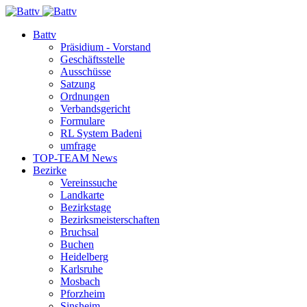
Battv
Präsidium - Vorstand
Geschäftsstelle
Ausschüsse
Satzung
Ordnungen
Verbandsgericht
Formulare
RL System Badeni
umfrage
TOP-TEAM News
Bezirke
Vereinssuche
Landkarte
Bezirkstage
Bezirksmeisterschaften
Bruchsal
Buchen
Heidelberg
Karlsruhe
Mosbach
Pforzheim
Sinsheim