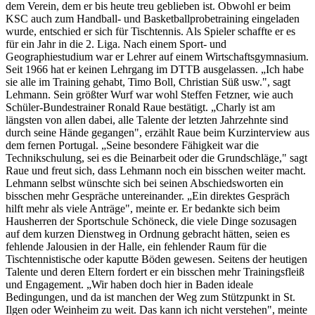
dem Verein, dem er bis heute treu geblieben ist. Obwohl er beim
KSC auch zum Handball- und Basketballprobetraining eingeladen
wurde, entschied er sich für Tischtennis. Als Spieler schaffte er es
für ein Jahr in die 2. Liga. Nach einem Sport- und
Geographiestudium war er Lehrer auf einem Wirtschaftsgymnasium.
Seit 1966 hat er keinen Lehrgang im DTTB ausgelassen. „Ich habe
sie alle im Training gehabt, Timo Boll, Christian Süß usw.", sagt
Lehmann. Sein größter Wurf war wohl Steffen Fetzner, wie auch
Schüler-Bundestrainer Ronald Raue bestätigt. „Charly ist am
längsten von allen dabei, alle Talente der letzten Jahrzehnte sind
durch seine Hände gegangen", erzählt Raue beim Kurzinterview aus
dem fernen Portugal. „Seine besondere Fähigkeit war die
Technikschulung, sei es die Beinarbeit oder die Grundschläge," sagt
Raue und freut sich, dass Lehmann noch ein bisschen weiter macht.
Lehmann selbst wünschte sich bei seinen Abschiedsworten ein
bisschen mehr Gespräche untereinander. „Ein direktes Gespräch
hilft mehr als viele Anträge", meinte er. Er bedankte sich beim
Hausherren der Sportschule Schöneck, die viele Dinge sozusagen
auf dem kurzen Dienstweg in Ordnung gebracht hätten, seien es
fehlende Jalousien in der Halle, ein fehlender Raum für die
Tischtennistische oder kaputte Böden gewesen. Seitens der heutigen
Talente und deren Eltern fordert er ein bisschen mehr Trainingsfleiß
und Engagement. „Wir haben doch hier in Baden ideale
Bedingungen, und da ist manchen der Weg zum Stützpunkt in St.
Ilgen oder Weinheim zu weit. Das kann ich nicht verstehen", meinte