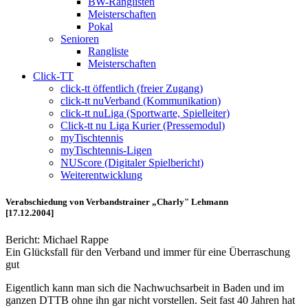
BW-Ranglisten
Meisterschaften
Pokal
Senioren
Rangliste
Meisterschaften
Click-TT
click-tt öffentlich (freier Zugang)
click-tt nuVerband (Kommunikation)
click-tt nuLiga (Sportwarte, Spielleiter)
Click-tt nu Liga Kurier (Pressemodul)
myTischtennis
myTischtennis-Ligen
NUScore (Digitaler Spielbericht)
Weiterentwicklung
Verabschiedung von Verbandstrainer „Charly" Lehmann
[17.12.2004]
Bericht: Michael Rappe
Ein Glücksfall für den Verband und immer für eine Überraschung
gut
Eigentlich kann man sich die Nachwuchsarbeit in Baden und im
ganzen DTTB ohne ihn gar nicht vorstellen. Seit fast 40 Jahren hat