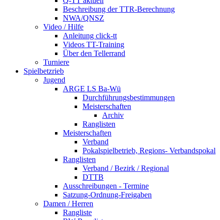
Q-TT aktuell
Beschreibung der TTR-Berechnung
NWA/QNSZ
Video / Hilfe
Anleitung click-tt
Videos TT-Training
Über den Tellerrand
Turniere
Spielbetzrieb
Jugend
ARGE LS Ba-Wü
Durchführungsbestimmungen
Meisterschaften
Archiv
Ranglisten
Meisterschaften
Verband
Pokalspielbetrieb, Regions- Verbandspokal
Ranglisten
Verband / Bezirk / Regional
DTTB
Ausschreibungen - Termine
Satzung-Ordnung-Freigaben
Damen / Herren
Rangliste