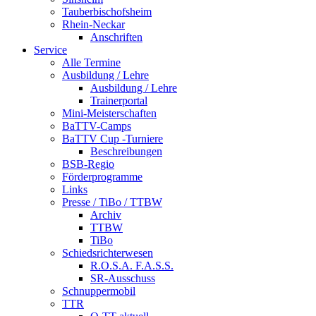
Tauberbischofsheim
Rhein-Neckar
Anschriften
Service
Alle Termine
Ausbildung / Lehre
Ausbildung / Lehre
Trainerportal
Mini-Meisterschaften
BaTTV-Camps
BaTTV Cup -Turniere
Beschreibungen
BSB-Regio
Förderprogramme
Links
Presse / TiBo / TTBW
Archiv
TTBW
TiBo
Schiedsrichterwesen
R.O.S.A. F.A.S.S.
SR-Ausschuss
Schnuppermobil
TTR