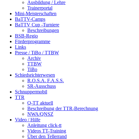
Ausbildung / Lehre
Trainerportal
Mini-Meisterschaften
BaTTV-Camps
BaTTV Cup -Turniere
Beschreibungen
BSB-Regio
Förderprogramme
Links
Presse / TiBo / TTBW
Archiv
TTBW
TiBo
Schiedsrichterwesen
R.O.S.A. F.A.S.S.
SR-Ausschuss
Schnuppermobil
TTR
Q-TT aktuell
Beschreibung der TTR-Berechnung
NWA/QNSZ
Video / Hilfe
Anleitung click-tt
Videos TT-Training
Über den Tellerrand