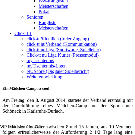
BW-Ranglisten
Meisterschaften
Pokal
Senioren
Rangliste
Meisterschaften
Click-TT
click-tt öffentlich (freier Zugang)
click-tt nuVerband (Kommunikation)
click-tt nuLiga (Sportwarte, Spielleiter)
Click-tt nu Liga Kurier (Pressemodul)
myTischtennis
myTischtennis-Ligen
NUScore (Digitaler Spielbericht)
Weiterentwicklung
Ein Mädchen-Camp ist cool!
Am Freitag, den 8. August 2014, startete der Verband erstmalig mit
der Durchführung eines Mädchen-Camp auf der Sportschule
Schöneck in Karlsruhe-Durlach.
Wir benutzen Cookies
17 Mädchen im Alter zwischen 8 und 15 Jahren, aus 10 Vereinen
folgten erfreulicherweise der Aufforderung 2 1/2 Tage lang eine