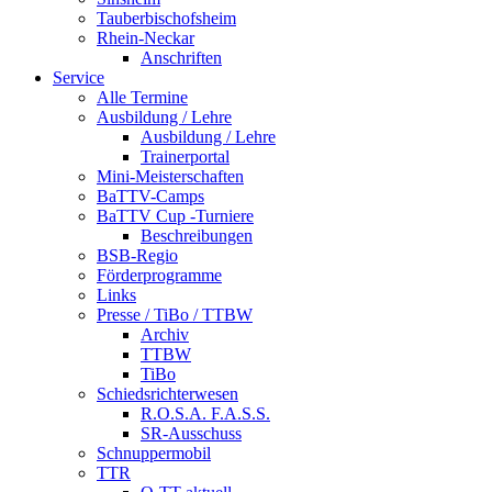
Tauberbischofsheim
Rhein-Neckar
Anschriften
Service
Alle Termine
Ausbildung / Lehre
Ausbildung / Lehre
Trainerportal
Mini-Meisterschaften
BaTTV-Camps
BaTTV Cup -Turniere
Beschreibungen
BSB-Regio
Förderprogramme
Links
Presse / TiBo / TTBW
Archiv
TTBW
TiBo
Schiedsrichterwesen
R.O.S.A. F.A.S.S.
SR-Ausschuss
Schnuppermobil
TTR