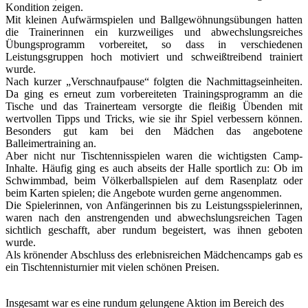
Kondition zeigen.
Mit kleinen Aufwärmspielen und Ballgewöhnungsübungen hatten
die Trainerinnen ein kurzweiliges und abwechslungsreiches
Übungsprogramm vorbereitet, so dass in verschiedenen
Leistungsgruppen hoch motiviert und schweißtreibend trainiert
wurde.
Nach kurzer „Verschnaufpause“ folgten die Nachmittagseinheiten.
Da ging es erneut zum vorbereiteten Trainingsprogramm an die
Tische und das Trainerteam versorgte die fleißig Übenden mit
wertvollen Tipps und Tricks, wie sie ihr Spiel verbessern können.
Besonders gut kam bei den Mädchen das angebotene
Balleimertraining an.
Aber nicht nur Tischtennisspielen waren die wichtigsten Camp-
Inhalte. Häufig ging es auch abseits der Halle sportlich zu: Ob im
Schwimmbad, beim Völkerballspielen auf dem Rasenplatz oder
beim Karten spielen; die Angebote wurden gerne angenommen.
Die Spielerinnen, von Anfängerinnen bis zu Leistungsspielerinnen,
waren nach den anstrengenden und abwechslungsreichen Tagen
sichtlich geschafft, aber rundum begeistert, was ihnen geboten
wurde.
Als krönender Abschluss des erlebnisreichen Mädchencamps gab es
ein Tischtennisturnier mit vielen schönen Preisen.
Insgesamt war es eine rundum gelungene Aktion im Bereich des