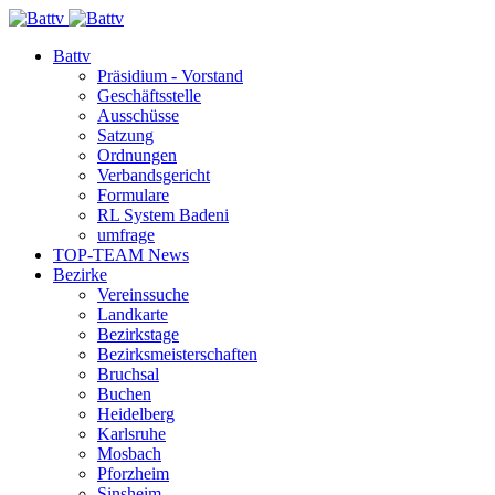
Battv
Präsidium - Vorstand
Geschäftsstelle
Ausschüsse
Satzung
Ordnungen
Verbandsgericht
Formulare
RL System Badeni
umfrage
TOP-TEAM News
Bezirke
Vereinssuche
Landkarte
Bezirkstage
Bezirksmeisterschaften
Bruchsal
Buchen
Heidelberg
Karlsruhe
Mosbach
Pforzheim
Sinsheim