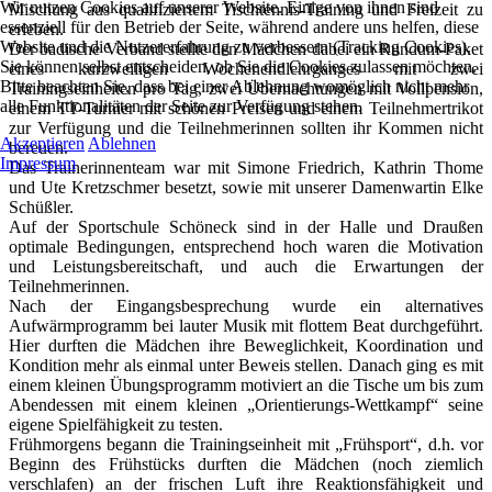
Wir nutzen Cookies auf unserer Website. Einige von ihnen sind
Mischung aus qualifiziertem Tischtennis-Training und Freizeit zu
essenziell für den Betrieb der Seite, während andere uns helfen, diese
erleben.
Website und die Nutzererfahrung zu verbessern (Tracking Cookies).
Der badische Verband stellte den Mädchen dabei ein Rundum-Paket
Sie können selbst entscheiden, ob Sie die Cookies zulassen möchten.
eines kurzweiligen Wochenendlehrganges mit zwei
Bitte beachten Sie, dass bei einer Ablehnung womöglich nicht mehr
Trainingseinheiten pro Tag, zwei Übernachtungen mit Vollpension,
alle Funktionalitäten der Seite zur Verfügung stehen.
einem TT-Turnier mit schönen Preisen und einem Teilnehmertrikot
zur Verfügung und die Teilnehmerinnen sollten ihr Kommen nicht
Akzeptieren
Ablehnen
bereuen.
Impressum
Das Trainerinnenteam war mit Simone Friedrich, Kathrin Thome
und Ute Kretzschmer besetzt, sowie mit unserer Damenwartin Elke
Schüßler.
Auf der Sportschule Schöneck sind in der Halle und Draußen
optimale Bedingungen, entsprechend hoch waren die Motivation
und Leistungsbereitschaft, und auch die Erwartungen der
Teilnehmerinnen.
Nach der Eingangsbesprechung wurde ein alternatives
Aufwärmprogramm bei lauter Musik mit flottem Beat durchgeführt.
Hier durften die Mädchen ihre Beweglichkeit, Koordination und
Kondition mehr als einmal unter Beweis stellen. Danach ging es mit
einem kleinen Übungsprogramm motiviert an die Tische um bis zum
Abendessen mit einem kleinen „Orientierungs-Wettkampf“ seine
eigene Spielfähigkeit zu testen.
Frühmorgens begann die Trainingseinheit mit „Frühsport“, d.h. vor
Beginn des Frühstücks durften die Mädchen (noch ziemlich
verschlafen) an der frischen Luft ihre Reaktionsfähigkeit und