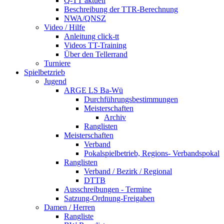
Q-TT aktuell
Beschreibung der TTR-Berechnung
NWA/QNSZ
Video / Hilfe
Anleitung click-tt
Videos TT-Training
Über den Tellerrand
Turniere
Spielbetzrieb
Jugend
ARGE LS Ba-Wü
Durchführungsbestimmungen
Meisterschaften
Archiv
Ranglisten
Meisterschaften
Verband
Pokalspielbetrieb, Regions- Verbandspokal
Ranglisten
Verband / Bezirk / Regional
DTTB
Ausschreibungen - Termine
Satzung-Ordnung-Freigaben
Damen / Herren
Rangliste