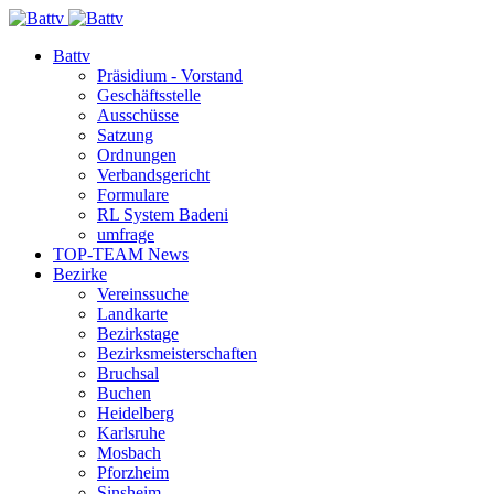
Battv
Präsidium - Vorstand
Geschäftsstelle
Ausschüsse
Satzung
Ordnungen
Verbandsgericht
Formulare
RL System Badeni
umfrage
TOP-TEAM News
Bezirke
Vereinssuche
Landkarte
Bezirkstage
Bezirksmeisterschaften
Bruchsal
Buchen
Heidelberg
Karlsruhe
Mosbach
Pforzheim
Sinsheim