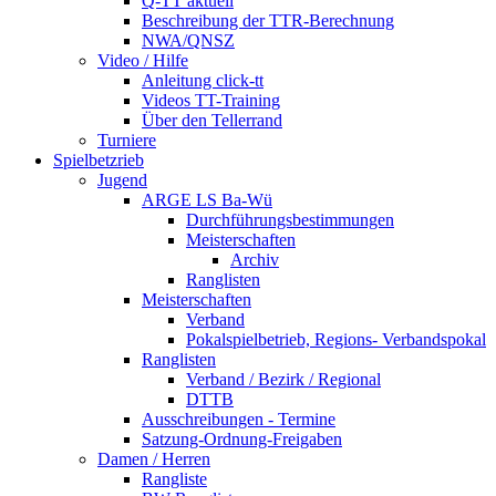
Q-TT aktuell
Beschreibung der TTR-Berechnung
NWA/QNSZ
Video / Hilfe
Anleitung click-tt
Videos TT-Training
Über den Tellerrand
Turniere
Spielbetzrieb
Jugend
ARGE LS Ba-Wü
Durchführungsbestimmungen
Meisterschaften
Archiv
Ranglisten
Meisterschaften
Verband
Pokalspielbetrieb, Regions- Verbandspokal
Ranglisten
Verband / Bezirk / Regional
DTTB
Ausschreibungen - Termine
Satzung-Ordnung-Freigaben
Damen / Herren
Rangliste