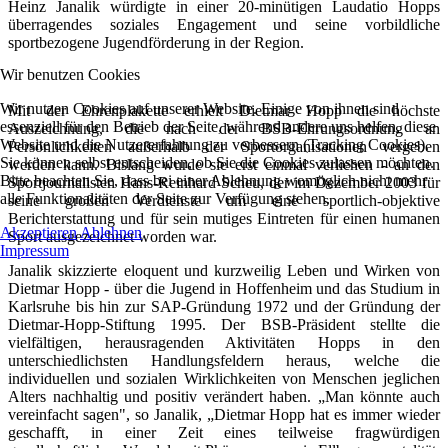
Heinz Janalik würdigte in einer 20-minütigen Laudatio Hopps
überragendes soziales Engagement und seine vorbildliche
sportbezogene Jugendförderung in der Region.
Wir benutzen Cookies
Wir nutzen Cookies auf unserer Website. Einige von ihnen sind
Mit der Ehrenplakette erhielt Dietmar Hopp die höchste
essenziell für den Betrieb der Seite, während andere uns helfen, diese
Auszeichnung, die nach der BSB-Ehrungsordnung an
Website und die Nutzererfahrung zu verbessern (Tracking Cookies).
Persönlichkeiten außerhalb der Sportorganisationen vergeben
Sie können selbst entscheiden, ob Sie die Cookies zulassen möchten.
werden kann. Bislang wurde sie erst einmal verliehen - an den
Bitte beachten Sie, dass bei einer Ablehnung womöglich nicht mehr
Sportjournalisten Hans-Reinhard Scheu, der im Dezember 2003 für
alle Funktionalitäten der Seite zur Verfügung stehen.
seine großen Verdienste um eine sportlich-objektive
Berichterstattung und für sein mutiges Eintreten für einen humanen
Akzeptieren
Ablehnen
Sport ausgezeichnet worden war.
Impressum
Janalik skizzierte eloquent und kurzweilig Leben und Wirken von
Dietmar Hopp - über die Jugend in Hoffenheim und das Studium in
Karlsruhe bis hin zur SAP-Gründung 1972 und der Gründung der
Dietmar-Hopp-Stiftung 1995. Der BSB-Präsident stellte die
vielfältigen, herausragenden Aktivitäten Hopps in den
unterschiedlichsten Handlungsfeldern heraus, welche die
individuellen und sozialen Wirklichkeiten von Menschen jeglichen
Alters nachhaltig und positiv verändert haben. „Man könnte auch
vereinfacht sagen", so Janalik, „Dietmar Hopp hat es immer wieder
geschafft, in einer Zeit eines teilweise fragwürdigen