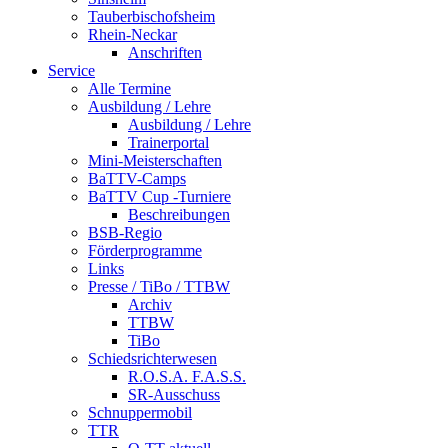
Tauberbischofsheim
Rhein-Neckar
Anschriften
Service
Alle Termine
Ausbildung / Lehre
Ausbildung / Lehre
Trainerportal
Mini-Meisterschaften
BaTTV-Camps
BaTTV Cup -Turniere
Beschreibungen
BSB-Regio
Förderprogramme
Links
Presse / TiBo / TTBW
Archiv
TTBW
TiBo
Schiedsrichterwesen
R.O.S.A. F.A.S.S.
SR-Ausschuss
Schnuppermobil
TTR