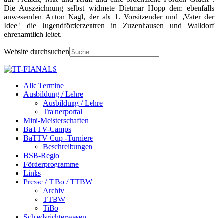
Die Auszeichnung selbst widmete Dietmar Hopp dem ebenfalls
anwesenden Anton Nagl, der als 1. Vorsitzender und „Vater der
Idee" die Jugendförderzentren in Zuzenhausen und Walldorf
ehrenamtlich leitet.
Website durchsuchen
Alle Termine
Ausbildung / Lehre
Ausbildung / Lehre
Trainerportal
Mini-Meisterschaften
BaTTV-Camps
BaTTV Cup -Turniere
Beschreibungen
BSB-Regio
Förderprogramme
Links
Presse / TiBo / TTBW
Archiv
TTBW
TiBo
Schiedsrichterwesen