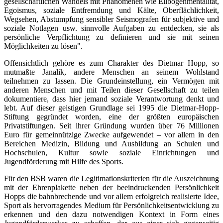
gesellschaftlichen Wandels mit Phänomenen wie Ellbogenmentalität,
Egoismus, soziale Entfremdung und Kälte, Oberflächlichkeit,
Wegsehen, Abstumpfung sensibler Seismografen für subjektive und
soziale Notlagen usw. sinnvolle Aufgaben zu entdecken, sie als
persönliche Verpflichtung zu definieren und sie mit seinen
Möglichkeiten zu lösen".
Offensichtlich gehöre es zum Charakter des Dietmar Hopp, so
mutmaßte Janalik, andere Menschen an seinem Wohlstand
teilnehmen zu lassen. Die Grundeinstellung, ein Vermögen mit
anderen Menschen und mit Teilen dieser Gesellschaft zu teilen
dokumentiere, dass hier jemand soziale Verantwortung denkt und
lebt. Auf dieser geistigen Grundlage sei 1995 die Dietmar-Hopp-
Stiftung gegründet worden, eine der größten europäischen
Privatstiftungen. Seit ihrer Gründung wurden über 76 Millionen
Euro für gemeinnützige Zwecke aufgewendet – vor allem in den
Bereichen Medizin, Bildung und Ausbildung an Schulen und
Hochschulen, Kultur sowie soziale Einrichtungen und
Jugendförderung mit Hilfe des Sports.
Für den BSB waren die Legitimationskriterien für die Auszeichnung
mit der Ehrenplakette neben der beeindruckenden Persönlichkeit
Hopps die bahnbrechende und vor allem erfolgreich realisierte Idee,
Sport als hervorragendes Medium für Persönlichkeitsentwicklung zu
erkennen und den dazu notwendigen Kontext in Form eines