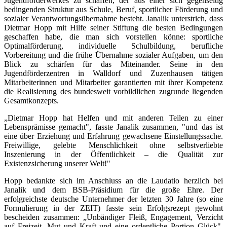
Jugendförderwerkes zu schaffen, der aus einer sich gegenseitig
bedingenden Struktur aus Schule, Beruf, sportlicher Förderung und
sozialer Verantwortungsübernahme besteht. Janalik unterstrich, dass
Dietmar Hopp mit Hilfe seiner Stiftung die besten Bedingungen
geschaffen habe, die man sich vorstellen könne: sportliche
Optimalförderung, individuelle Schulbildung, berufliche
Vorbereitung und die frühe Übernahme sozialer Aufgaben, um den
Blick zu schärfen für das Miteinander. Seine in den
Jugendförderzentren in Walldorf und Zuzenhausen tätigen
Mitarbeiterinnen und Mitarbeiter garantierten mit ihrer Kompetenz
die Realisierung des bundesweit vorbildlichen zugrunde liegenden
Gesamtkonzepts.
„Dietmar Hopp hat Helfen und mit anderen Teilen zu einer
Lebensprämisse gemacht", fasste Janalik zusammen, "und das ist
eine über Erziehung und Erfahrung gewachsene Einstellungssache.
Freiwillige, gelebte Menschlichkeit ohne selbstverliebte
Inszenierung in der Öffentlichkeit – die Qualität zur
Existenzsicherung unserer Welt!"
Hopp bedankte sich im Anschluss an die Laudatio herzlich bei
Janalik und dem BSB-Präsidium für die große Ehre. Der
erfolgreichste deutsche Unternehmer der letzten 30 Jahre (so eine
Formulierung in der ZEIT) fasste sein Erfolgsrezept gewohnt
bescheiden zusammen: „Unbändiger Fleiß, Engagement, Verzicht
auf Freizeit, Mut und Kraft und eine ordentliche Portion Glück".