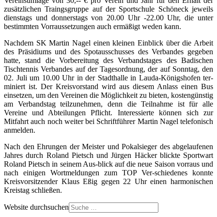
Vereinsumlage von 30,-- € pro Verein und Jahr für den Erhalt der
zusätzlichen Traingsgruppe auf der Sportschule Schöneck jeweils
dienstags und donnerstags von 20.00 Uhr -22.00 Uhr, die unter
bestimmten Vorraussetzungen auch ermäßigt weden kann.
Nachdem SK Martin Nagel einen kleinen Einblick über die Arbeit
des Präsidiums und des Spotausschusses des Verbandes gegeben
hatte, stand die Vorbereitung des Verbandstages des Badischen
Tischtennis Verbandes auf der Tagesordnung, der auf Sonntag, den
02. Juli um 10.00 Uhr in der Stadthalle in Lauda-Königshofen ter-
miniert ist. Der Kreisvorstand wird aus diesem Anlass einen Bus
einsetzen, um den Vereinen die Möglichkeit zu bieten, kostengünstig
am Verbandstag teilzunehmen, denn die Teilnahme ist für alle
Vereine und Abteilungen Pflicht. Interessierte können sich zur
Mitfahrt auch noch weiter bei Schriftführer Martin Nagel telefonisch
anmelden.
Nach den Ehrungen der Meister und Pokalsieger des abgelaufenen
Jahres durch Roland Pietsch und Jürgen Häcker blickte Sportwart
Roland Pietsch in seinem Aus-blick auf die neue Saison vorraus und
nach einigen Wortmeldungen zum TOP Ver-schiedenes konnte
Kreisvorsitzender Klaus Eßig gegen 22 Uhr einen harmonischen
Kreistag schließen.
Website durchsuchen