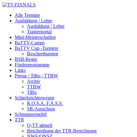
Alle Termine
Ausbildung / Lehre
Ausbildung / Lehre
Trainerportal
Mini-Meisterschaften
BaTTV-Camps
BaTTV Cup -Turniere
Beschreibungen
BSB-Regio
Förderprogramme
Links
Presse / TiBo / TTBW
Archiv
TTBW
TiBo
Schiedsrichterwesen
R.O.S.A. F.A.S.S.
SR-Ausschuss
Schnuppermobil
TTR
Q-TT aktuell
Beschreibung der TTR-Berechnung
NWA/QNSZ