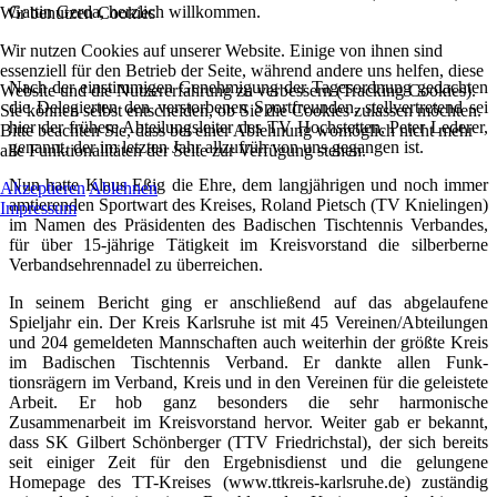
Gattin Gerda, herzlich willkommen.
Wir benutzen Cookies
Wir nutzen Cookies auf unserer Website. Einige von ihnen sind
essenziell für den Betrieb der Seite, während andere uns helfen, diese
Nach der einstimmigen Genehmigung der Tagesordnung gedachten
Website und die Nutzererfahrung zu verbessern (Tracking Cookies).
die Delegierten den verstorbenen Sportfreunden, stellvertretend sei
Sie können selbst entscheiden, ob Sie die Cookies zulassen möchten.
hier der frühere Abteilungsleiter des TV Hochstetten, Peter Lederer,
Bitte beachten Sie, dass bei einer Ablehnung womöglich nicht mehr
genannt, der im letzten Jahr allzufrüh von uns gegangen ist.
alle Funktionalitäten der Seite zur Verfügung stehen.
Nun hatte Klaus Eßig die Ehre, dem langjährigen und noch immer
Akzeptieren
Ablehnen
amtierenden Sportwart des Kreises, Roland Pietsch (TV Knielingen)
Impressum
im Namen des Präsidenten des Badischen Tischtennis Verbandes,
für über 15-jährige Tätigkeit im Kreisvorstand die silberberne
Verbandsehrennadel zu überreichen.
In seinem Bericht ging er anschließend auf das abgelaufene
Spieljahr ein. Der Kreis Karlsruhe ist mit 45 Vereinen/Abteilungen
und 204 gemeldeten Mannschaften auch weiterhin der größte Kreis
im Badischen Tischtennis Verband. Er dankte allen Funk-
tionsrägern im Verband, Kreis und in den Vereinen für die geleistete
Arbeit. Er hob ganz besonders die sehr harmonische
Zusammenarbeit im Kreisvorstand hervor. Weiter gab er bekannt,
dass SK Gilbert Schönberger (TTV Friedrichstal), der sich bereits
seit einiger Zeit für den Ergebnisdienst und die gelungene
Homepage des TT-Kreises (www.ttkreis-karlsruhe.de) zuständig