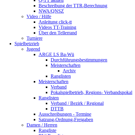
Q-TT aktuell
Beschreibung der TTR-Berechnung
NWA/QNSZ
Video / Hilfe
Anleitung click-tt
Videos TT-Training
Über den Tellerrand
Turniere
Spielbetzrieb
Jugend
ARGE LS Ba-Wü
Durchführungsbestimmungen
Meisterschaften
Archiv
Ranglisten
Meisterschaften
Verband
Pokalspielbetrieb, Regions- Verbandspokal
Ranglisten
Verband / Bezirk / Regional
DTTB
Ausschreibungen - Termine
Satzung-Ordnung-Freigaben
Damen / Herren
Rangliste