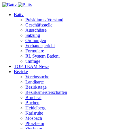
Battv
Präsidium - Vorstand
Geschäftsstelle
Ausschüsse
Satzung
Ordnungen
Verbandsgericht
Formulare
RL System Badeni
umfrage
TOP-TEAM News
Bezirke
Vereinssuche
Landkarte
Bezirkstage
Bezirksmeisterschaften
Bruchsal
Buchen
Heidelberg
Karlsruhe
Mosbach
Pforzheim
Sinsheim