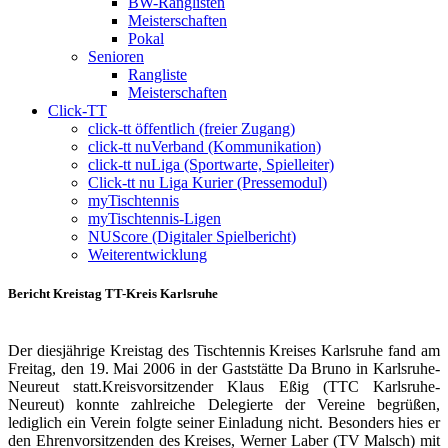
BW-Ranglisten
Meisterschaften
Pokal
Senioren
Rangliste
Meisterschaften
Click-TT
click-tt öffentlich (freier Zugang)
click-tt nuVerband (Kommunikation)
click-tt nuLiga (Sportwarte, Spielleiter)
Click-tt nu Liga Kurier (Pressemodul)
myTischtennis
myTischtennis-Ligen
NUScore (Digitaler Spielbericht)
Weiterentwicklung
Bericht Kreistag TT-Kreis Karlsruhe
Der diesjährige Kreistag des Tischtennis Kreises Karlsruhe fand am
Freitag, den 19. Mai 2006 in der Gaststätte Da Bruno in Karlsruhe-
Neureut statt.Kreisvorsitzender Klaus Eßig (TTC Karlsruhe-
Neureut) konnte zahlreiche Delegierte der Vereine begrüßen,
lediglich ein Verein folgte seiner Einladung nicht. Besonders hies er
den Ehrenvorsitzenden des Kreises, Werner Laber (TV Malsch) mit