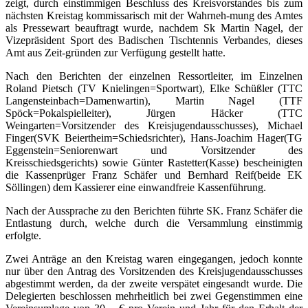
zeigt, durch einstimmigen Beschluss des Kreisvorstandes bis zum
nächsten Kreistag kommissarisch mit der Wahrneh-mung des Amtes
als Pressewart beauftragt wurde, nachdem Sk Martin Nagel, der
Vizepräsident Sport des Badischen Tischtennis Verbandes, dieses
Amt aus Zeit-gründen zur Verfügung gestellt hatte.
Nach den Berichten der einzelnen Ressortleiter, im Einzelnen
Roland Pietsch (TV Knielingen=Sportwart), Elke Schüßler (TTC
Langensteinbach=Damenwartin), Martin Nagel (TTF
Spöck=Pokalspielleiter), Jürgen Häcker (TTC
Weingarten=Vorsitzender des Kreisjugendausschusses), Michael
Finger(SVK Beiertheim=Schiedsrichter), Hans-Joachim Hager(TG
Eggenstein=Seniorenwart und Vorsitzender des
Kreisschiedsgerichts) sowie Günter Rastetter(Kasse) bescheinigten
die Kassenprüger Franz Schäfer und Bernhard Reif(beide EK
Söllingen) dem Kassierer eine einwandfreie Kassenführung.
Nach der Aussprache zu den Berichten führte SK. Franz Schäfer die
Entlastung durch, welche durch die Versammlung einstimmig
erfolgte.
Zwei Anträge an den Kreistag waren eingegangen, jedoch konnte
nur über den Antrag des Vorsitzenden des Kreisjugendausschusses
abgestimmt werden, da der zweite verspätet eingesandt wurde. Die
Delegierten beschlossen mehrheitlich bei zwei Gegenstimmen eine