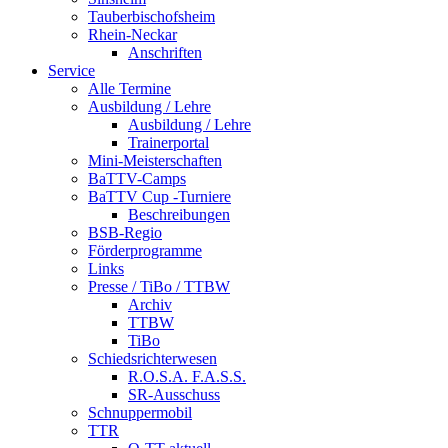
Tauberbischofsheim
Rhein-Neckar
Anschriften
Service
Alle Termine
Ausbildung / Lehre
Ausbildung / Lehre
Trainerportal
Mini-Meisterschaften
BaTTV-Camps
BaTTV Cup -Turniere
Beschreibungen
BSB-Regio
Förderprogramme
Links
Presse / TiBo / TTBW
Archiv
TTBW
TiBo
Schiedsrichterwesen
R.O.S.A. F.A.S.S.
SR-Ausschuss
Schnuppermobil
TTR