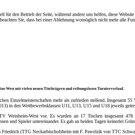
ell für den Betrieb der Seite, während andere uns helfen, diese Websit
 beachten Sie, dass bei einer Ablehnung womöglich nicht mehr alle Funk
m-West mit vielen neuen Titelträgern und reibungslosen Turnierverlauf.
hen Einzelmeisterschaften mehr als zufrieden stellend. Insgesamt 55
013) in den Wettbewerbsklassen U11, U13, U15 und U18 jeweils getre
TTV Weinheim-West vor. Es wurden an 17 Tischen insgesamt 478 Spi
innen und Spieler untereinander. Es gab an beiden Tagen keinerlei Grün
sa Friedrich (TTG Neckarbischofsheim mit F. Pawelzik von TTC Schw