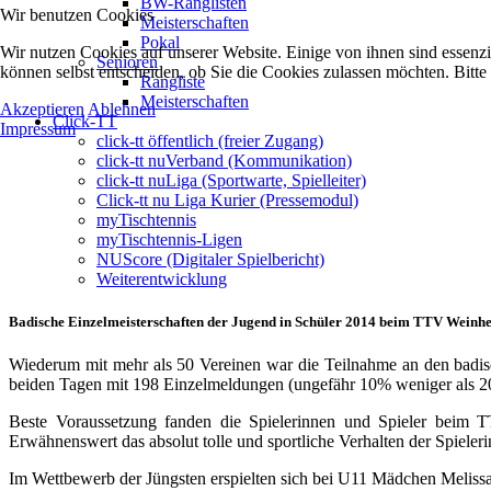
BW-Ranglisten
Wir benutzen Cookies
Meisterschaften
Pokal
Wir nutzen Cookies auf unserer Website. Einige von ihnen sind essenzi
Senioren
können selbst entscheiden, ob Sie die Cookies zulassen möchten. Bitte
Rangliste
Meisterschaften
Akzeptieren
Ablehnen
Click-TT
Impressum
click-tt öffentlich (freier Zugang)
click-tt nuVerband (Kommunikation)
click-tt nuLiga (Sportwarte, Spielleiter)
Click-tt nu Liga Kurier (Pressemodul)
myTischtennis
myTischtennis-Ligen
NUScore (Digitaler Spielbericht)
Weiterentwicklung
Badische Einzelmeisterschaften der Jugend in Schüler 2014 beim TTV Weinhei
Wiederum mit mehr als 50 Vereinen war die Teilnahme an den badisc
beiden Tagen mit 198 Einzelmeldungen (ungefähr 10% weniger als 2
Beste Voraussetzung fanden die Spielerinnen und Spieler beim 
Erwähnenswert das absolut tolle und sportliche Verhalten der Spieler
Im Wettbewerb der Jüngsten erspielten sich bei U11 Mädchen Melis