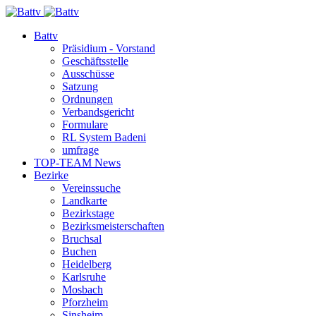
Battv
Präsidium - Vorstand
Geschäftsstelle
Ausschüsse
Satzung
Ordnungen
Verbandsgericht
Formulare
RL System Badeni
umfrage
TOP-TEAM News
Bezirke
Vereinssuche
Landkarte
Bezirkstage
Bezirksmeisterschaften
Bruchsal
Buchen
Heidelberg
Karlsruhe
Mosbach
Pforzheim
Sinsheim