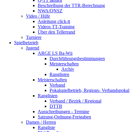
Q-TT aktuell
Beschreibung der TTR-Berechnung
NWA/QNSZ
Video / Hilfe
Anleitung click-tt
Videos TT-Training
Über den Tellerrand
Turniere
Spielbetzrieb
Jugend
ARGE LS Ba-Wü
Durchführungsbestimmungen
Meisterschaften
Archiv
Ranglisten
Meisterschaften
Verband
Pokalspielbetrieb, Regions- Verbandspokal
Ranglisten
Verband / Bezirk / Regional
DTTB
Ausschreibungen - Termine
Satzung-Ordnung-Freigaben
Damen / Herren
Rangliste