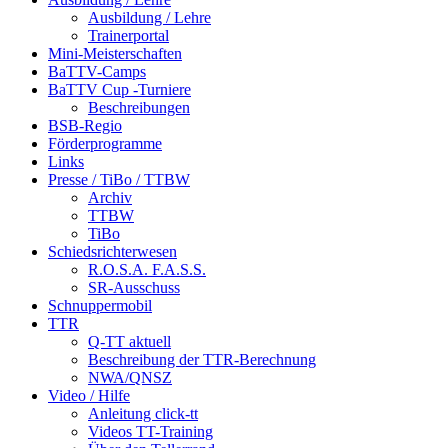
Ausbildung / Lehre
Trainerportal
Mini-Meisterschaften
BaTTV-Camps
BaTTV Cup -Turniere
Beschreibungen
BSB-Regio
Förderprogramme
Links
Presse / TiBo / TTBW
Archiv
TTBW
TiBo
Schiedsrichterwesen
R.O.S.A. F.A.S.S.
SR-Ausschuss
Schnuppermobil
TTR
Q-TT aktuell
Beschreibung der TTR-Berechnung
NWA/QNSZ
Video / Hilfe
Anleitung click-tt
Videos TT-Training