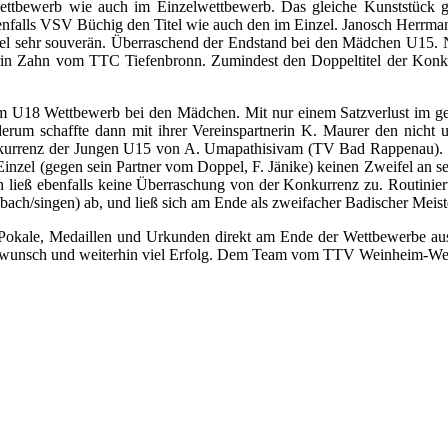
tbewerb wie auch im Einzelwettbewerb. Das gleiche Kunststück ge
falls VSV Büchig den Titel wie auch den im Einzel. Janosch Herrman
itel sehr souverän. Überraschend der Endstand bei den Mädchen U15
n Zahn vom TTC Tiefenbronn. Zumindest den Doppeltitel der Konku
h im U18 Wettbewerb bei den Mädchen. Mit nur einem Satzverlust im ge
rum schaffte dann mit ihrer Vereinspartnerin K. Maurer den nich
kurrenz der Jungen U15 von A. Umapathisivam (TV Bad Rappenau). Mi
inzel (gegen sein Partner vom Doppel, F. Jänike) keinen Zweifel an sei
ließ ebenfalls keine Überraschung von der Konkurrenz zu. Routiniert
ch/singen) ab, und ließ sich am Ende als zweifacher Badischer Meiste
n Pokale, Medaillen und Urkunden direkt am Ende der Wettbewerbe aus
ückwunsch und weiterhin viel Erfolg. Dem Team vom TTV Weinheim-We