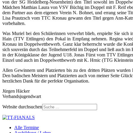
von der SG Heidelberg-Neuenheim) den Titel sowohl im Doppelwet
Mädchen Matthias Laura von VSV Büchig im Doppel mit F. Reif eben
dem Partner aus dem eigenen Verein N. Bohnet, und errang seine T
Lisa Prautzsch vom TTC Kronau gewann den Titel gegen Ann-Katri
vorbehalten.
Was Muriel bei den Schülerinnen verwehrt blieb, erspielte Sie sic
Hain (TTV Ettlingen) den Pokal in Empfang nehmen. Regina wiede
Kronau im Doppelwettbewerb. Ganz klar beherrscht wurde die Kon
sich souverän durch das Teilnehmerfeld im Doppel und ließ auch im E
in der Königsklasse der Jugend U18. Jonas Fürst vom TTV Ettlingen 
Einzel und auch im Doppelwettbewerb mit K. Hrnic (TTG Kleinsteinba
Allen Gewinnern und Platzierten bis zu den dritten Plätzen wurde
Den badischen Meistern und Platzierten auch von meiner Seite Gl
herzlichen Dank für die perfekte Organisation.
Jürgen Häcker
Verbandsjugendwart
Website durchsuchen
Alle Termine
Ausbildung / Lehre