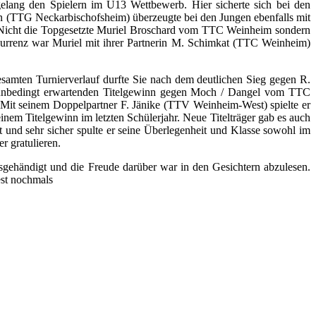
lang den Spielern im U13 Wettbewerb. Hier sicherte sich bei den
 (TTG Neckarbischofsheim) überzeugte bei den Jungen ebenfalls mit
. Nicht die Topgesetzte Muriel Broschard vom TTC Weinheim sondern
rrenz war Muriel mit ihrer Partnerin M. Schimkat (TTC Weinheim)
samten Turnierverlauf durfte Sie nach dem deutlichen Sieg gegen R.
t unbedingt erwartenden Titelgewinn gegen Moch / Dangel vom TTC
t seinem Doppelpartner F. Jänike (TTV Weinheim-West) spielte er
nem Titelgewinn im letzten Schülerjahr. Neue Titelträger gab es auch
 und sehr sicher spulte er seine Überlegenheit und Klasse sowohl im
r gratulieren.
gehändigt und die Freude darüber war in den Gesichtern abzulesen.
st nochmals