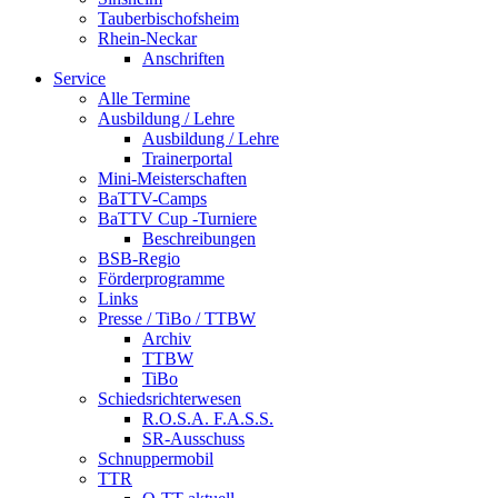
Tauberbischofsheim
Rhein-Neckar
Anschriften
Service
Alle Termine
Ausbildung / Lehre
Ausbildung / Lehre
Trainerportal
Mini-Meisterschaften
BaTTV-Camps
BaTTV Cup -Turniere
Beschreibungen
BSB-Regio
Förderprogramme
Links
Presse / TiBo / TTBW
Archiv
TTBW
TiBo
Schiedsrichterwesen
R.O.S.A. F.A.S.S.
SR-Ausschuss
Schnuppermobil
TTR