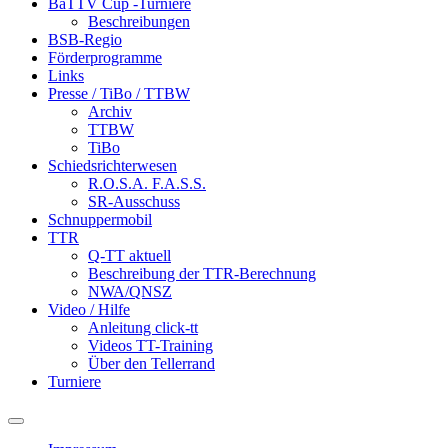
BaTTV Cup -Turniere
Beschreibungen
BSB-Regio
Förderprogramme
Links
Presse / TiBo / TTBW
Archiv
TTBW
TiBo
Schiedsrichterwesen
R.O.S.A. F.A.S.S.
SR-Ausschuss
Schnuppermobil
TTR
Q-TT aktuell
Beschreibung der TTR-Berechnung
NWA/QNSZ
Video / Hilfe
Anleitung click-tt
Videos TT-Training
Über den Tellerrand
Turniere