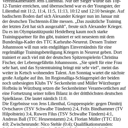
Vereinskameraden Jens Lilienthal. Nur der Sieger würde das Top-
12-Turnier erreichen, und überraschend war es der Youngster, der
Lilienthal mit 11:2, 11:4, 11:5, 11:13, 10:12 und 12:10 besiegte. Auf
badischem Boden darf sich Alexander Krieger nun im Januar mit
der deutschen Tischtennis-Elite messen. „Das zusätzliche Training
der letzten Zeit hat sich ausgezahlt", freute sich Alexander Krieger.
Da es im Olympiastützpunkt Heidelberg kaum noch starke
Trainingspartner für ihn gibt, trainiert er seit neuestem mit dem
Bundesliga-Kader des TTC Karlsruhe-Neureut. Dessen Trainer
Johannsson will nun sein endgültiges Einverständnis für eine
regelmäßige Trainingsbeteiligung Kriegers in Neureut geben. Dort
trainiert er auch viel mit der deutschen Spitzenspielerin Christina
Fischer, der Lebensgefährtin Johannssons. „Sie spielt für eine Frau
sehr hart, und das Systemtraining bringt mir sehr viel", meint das
weiter in Ketsch wohnenden Talent. Am Sonntag wartet die nächste
große Aufgabe auf ihn. Im Regionalliga-Schlagerspiel der beiden
noch unbesiegten Klubs TV Seckenheim und Müller Würzburger
Hofbräu in Würzburg setzen die Seckenheimer Verantwortlichen auf
eine Fortsetzung seiner tollen Bilanz in der dritthöchsten deutschen
Spielklasse. Die lautet nämlich 11:0.
Die Ergebnisse von Jens Lilienthal, Gruppenspiele: gegen Dimitrij
Ovtscharov (TSV Schwalbe Tündern) 2:4, Felix Bindhammer (TV
Hilpoltstein) 3:4, Ruwen Filus (TSV Schwalbe Tündern) 4:1,
Andreas Ball (TTC Heusenstamm) 2:4, Florian Müller (TTC Elz)
4:0; Zwischenrunde: Nico Stehle (0:4); Qualifikationsrunden: