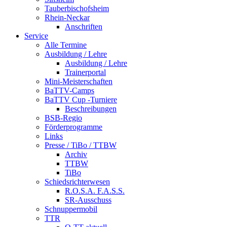
Tauberbischofsheim
Rhein-Neckar
Anschriften
Service
Alle Termine
Ausbildung / Lehre
Ausbildung / Lehre
Trainerportal
Mini-Meisterschaften
BaTTV-Camps
BaTTV Cup -Turniere
Beschreibungen
BSB-Regio
Förderprogramme
Links
Presse / TiBo / TTBW
Archiv
TTBW
TiBo
Schiedsrichterwesen
R.O.S.A. F.A.S.S.
SR-Ausschuss
Schnuppermobil
TTR