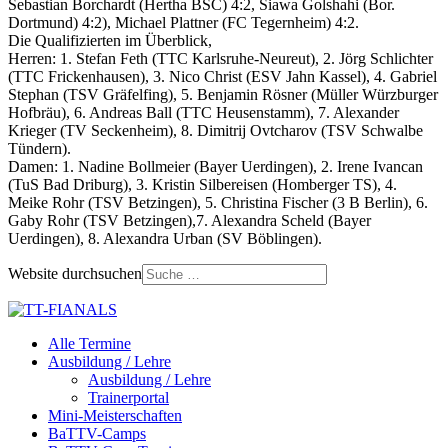
Sebastian Borchardt (Hertha BSC) 4:2, Siawa Golshahi (Bor.
Dortmund) 4:2), Michael Plattner (FC Tegernheim) 4:2.
Die Qualifizierten im Überblick,
Herren: 1. Stefan Feth (TTC Karlsruhe-Neureut), 2. Jörg Schlichter
(TTC Frickenhausen), 3. Nico Christ (ESV Jahn Kassel), 4. Gabriel
Stephan (TSV Gräfelfing), 5. Benjamin Rösner (Müller Würzburger
Hofbräu), 6. Andreas Ball (TTC Heusenstamm), 7. Alexander
Krieger (TV Seckenheim), 8. Dimitrij Ovtcharov (TSV Schwalbe
Tündern).
Damen: 1. Nadine Bollmeier (Bayer Uerdingen), 2. Irene Ivancan
(TuS Bad Driburg), 3. Kristin Silbereisen (Homberger TS), 4.
Meike Rohr (TSV Betzingen), 5. Christina Fischer (3 B Berlin), 6.
Gaby Rohr (TSV Betzingen),7. Alexandra Scheld (Bayer
Uerdingen), 8. Alexandra Urban (SV Böblingen).
Website durchsuchen
Alle Termine
Ausbildung / Lehre
Ausbildung / Lehre
Trainerportal
Mini-Meisterschaften
BaTTV-Camps