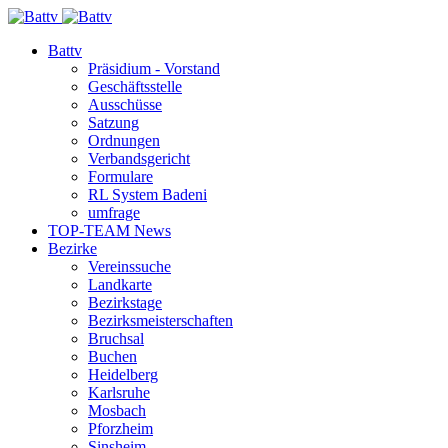
Battv
Präsidium - Vorstand
Geschäftsstelle
Ausschüsse
Satzung
Ordnungen
Verbandsgericht
Formulare
RL System Badeni
umfrage
TOP-TEAM News
Bezirke
Vereinssuche
Landkarte
Bezirkstage
Bezirksmeisterschaften
Bruchsal
Buchen
Heidelberg
Karlsruhe
Mosbach
Pforzheim
Sinsheim