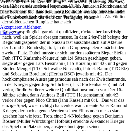
eine Sensation. Als Siebter qualifizierte er sich für das Endturnier
Website und die Nutzererfahrung zu verbessern (Tracking Cookies).
der 12 besten deutschen Herren am 10./11. Januar in Pforzheim und
Sie können selbst entscheiden, ob Sie die Cookies zulassen möchten.
darf sich dort mit Timo Boll, Jörg Roßkopf und Co. messen. Dabei
Bitte beachten Sie, dass bei einer Ablehnung womöglich nicht mehr
ließ er zahlreiche Erst- und Zweitligaspieler hinter sich. Als Fünfter
alle Funktionalitäten der Seite zur Verfügung stehen.
der süddeutschen Rangliste hatte sich
Akzeptieren
Ablehnen
Krieger ursprünglich gar nicht qualifiziert, rückte aber kurzfristig
Impressum
nach, weil ein Spieler absagen musste. In dem 24er-Feld belegte der
Regionalligaspieler, der in Nassau fast ausschließlich auf Akteure
der 1. und 2. Bundesliga traf, in den Gruppenspielen zunächst den
zweiten Platz. Dabei musste er sich nur dem späteren Sieger Stefan
Feth (TTC Karlsruhe-Neureut) mit 1:4 Sätzen geschlagen geben,
siegte aber gegen Lars Beismann (TTS Borsum) mit 4:0, und gegen
Steffen Mengel (TTC Schwalbe Neustadt), Patrick Baum (TTC Elz)
und Sebastian Borchardt (Hertha BSC) jeweils mit 4:2. Der
hochkomplizierte Austragungsmodus sah nach der Zwischenrunde,
in der Krieger gegen Jörg Schlichter (TTC Frickenhausen) mit 2:4
verlor, für die Verlierer weitere Qualifikationsrunden vor. Der 16-
Jährige schlug dann Andreas Ball (TTC Heusenstamm) mit 4:3,
verlor aber gegen Nico Christ (Jahn Kassel) mit 0:4. „Das war das
einzige Spiel, wo er richtig chancenlos war", meinte Vater Raimund
Krieger, der nach eigenen Worten seinen Filius noch nie so stark
gesehen hat wie jetzt. Trotz einer 2:4-Niederlage gegen Benjamin
Rösner (Müller Würzburger Hofbräu) erreichte Alexander Krieger
das Spiel um Platz sieben, ausgerechnet gegen seinen