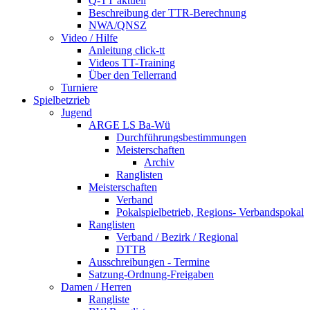
Q-TT aktuell
Beschreibung der TTR-Berechnung
NWA/QNSZ
Video / Hilfe
Anleitung click-tt
Videos TT-Training
Über den Tellerrand
Turniere
Spielbetzrieb
Jugend
ARGE LS Ba-Wü
Durchführungsbestimmungen
Meisterschaften
Archiv
Ranglisten
Meisterschaften
Verband
Pokalspielbetrieb, Regions- Verbandspokal
Ranglisten
Verband / Bezirk / Regional
DTTB
Ausschreibungen - Termine
Satzung-Ordnung-Freigaben
Damen / Herren
Rangliste