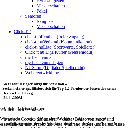
BW-Ranglisten
Meisterschaften
Pokal
Senioren
Rangliste
Meisterschaften
Click-TT
click-tt öffentlich (freier Zugang)
click-tt nuVerband (Kommunikation)
click-tt nuLiga (Sportwarte, Spielleiter)
Click-tt nu Liga Kurier (Pressemodul)
myTischtennis
myTischtennis-Ligen
NUScore (Digitaler Spielbericht)
Weiterentwicklung
Alexander Krieger sorgt für Sensation –
Seckenheimer qualifiziert sich für Top-12-Turnier der besten deutschen
Herren Heidelberg
[24.11.2003]
Bericht: Michael Rappe
Wir benutzen Cookies
Der Seckenheimer Alexander Krieger sorgte beim Top 12-
Wir nutzen Cookies auf unserer Website. Einige von ihnen sind
Qualifikationsturnier der Tischtennis-Herren in Nassau/Lahn für
essenziell für den Betrieb der Seite, während andere uns helfen, diese