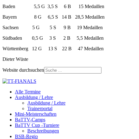
Baden 5,5 G 3,5 S 6 B 15 Medaillen
Bayern 8 G 6,5 S 14 B 28,5 Medaillen
Sachsen 5 G 5 S 9 B 19 Medaillen
Südbaden 0,5 G 3 S 2 B 5,5 Medaillen
Württemberg 12 G 13 S 22 B 47 Medaillen
Dieter Wüste
Website durchsuchen
Alle Termine
Ausbildung / Lehre
Ausbildung / Lehre
Trainerportal
Mini-Meisterschaften
BaTTV-Camps
BaTTV Cup -Turniere
Beschreibungen
BSB-Regio