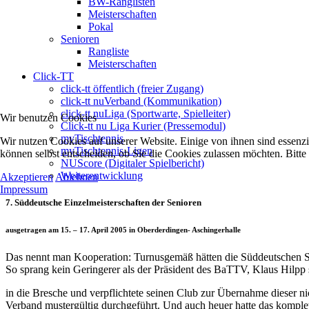
BW-Ranglisten
Meisterschaften
Pokal
Senioren
Rangliste
Meisterschaften
Click-TT
click-tt öffentlich (freier Zugang)
click-tt nuVerband (Kommunikation)
click-tt nuLiga (Sportwarte, Spielleiter)
Wir benutzen Cookies
Click-tt nu Liga Kurier (Pressemodul)
myTischtennis
Wir nutzen Cookies auf unserer Website. Einige von ihnen sind essenzi
myTischtennis-Ligen
können selbst entscheiden, ob Sie die Cookies zulassen möchten. Bitte
NUScore (Digitaler Spielbericht)
Weiterentwicklung
Akzeptieren
Ablehnen
Impressum
7. Süddeutsche Einzelmeisterschaften der Senioren
ausgetragen am 15. – 17. April 2005 in Oberderdingen- Aschingerhalle
Das nennt man Kooperation: Turnusgemäß hätten die Süddeutschen Seni
So sprang kein Geringerer als der Präsident des BaTTV, Klaus Hilpp 
in die Bresche und verpflichtete seinen Club zur Übernahme dieser n
Verband mustergültig durchgeführt. Und auch heuer hatte das kompl