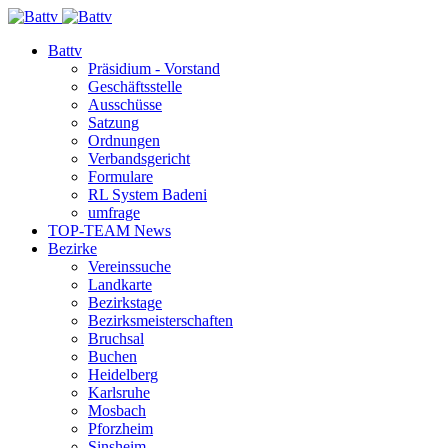
Battv
Präsidium - Vorstand
Geschäftsstelle
Ausschüsse
Satzung
Ordnungen
Verbandsgericht
Formulare
RL System Badeni
umfrage
TOP-TEAM News
Bezirke
Vereinssuche
Landkarte
Bezirkstage
Bezirksmeisterschaften
Bruchsal
Buchen
Heidelberg
Karlsruhe
Mosbach
Pforzheim
Sinsheim