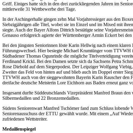
Griff. Einiges hatte sich in den drei zurückliegenden Jahren im Sen
mittlerweile 31 Wettbewerbe drei Tage.
In der Aschingerhalle gingen zehn Mal Vorjahressieger aus den Box
Siebzigjährigen alle Titel, wobei sie im Einzel und im Mixed mit ih
siegte. Auch der Bayer Alfons Dittrich bestätigte seine Vorjahresmeis
Genauso erfolgreich agierte der Württemberger Armin Eckert bei den
Bei den jüngsten Seniorinnen löste Karin Hellwig nach einem klaren 
Führungswechsel. Hier besiegte Michael Krumtünger vom TTVWH in e
Südbadener Thomas Ogunrinde die mögliche Titelverteidigung vereite
Ferdinand Krickl. Bei den Damen setzte sich da Sachsens Petra Schm
Rose Diebold auf dem Siegerpodest. Der Leipziger Wolfgang Viebig, 
Zweiter das Feld von hinten auf und blieb auch im Doppel erster Siege
TTVWH auch von der sieggewohnten Bayerin Karin Rauscher den Final
dreifache deutsche Meisterin Lore Eichhorn aus Baden erneut ganz v
Insgesamt durfte Süddeutschlands Vizepräsident Manfred Braun den
Silbermedaillen und 22 Bronzemedaillen.
Südens Seniorenwart Manfred Tschörner fand zum Schluss lobende Wor
Seniorenausschuss der ETTU gewählt wurde. Mit einem „Auf Wiederseh
zufriedenen Wettstreiter.
Medaillenspiegel