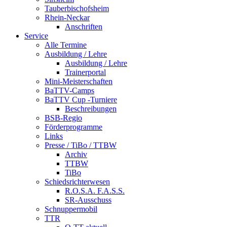
Tauberbischofsheim
Rhein-Neckar
Anschriften
Service
Alle Termine
Ausbildung / Lehre
Ausbildung / Lehre
Trainerportal
Mini-Meisterschaften
BaTTV-Camps
BaTTV Cup -Turniere
Beschreibungen
BSB-Regio
Förderprogramme
Links
Presse / TiBo / TTBW
Archiv
TTBW
TiBo
Schiedsrichterwesen
R.O.S.A. F.A.S.S.
SR-Ausschuss
Schnuppermobil
TTR