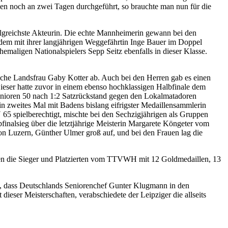
zen noch an zwei Tagen durchgeführt, so brauchte man nun für die
lgreichste Akteurin. Die echte Mannheimerin gewann bei den
zudem mit ihrer langjährigen Weggefährtin Inge Bauer im Doppel
hemaligen Nationalspielers Sepp Seitz ebenfalls in dieser Klasse.
ische Landsfrau Gaby Kotter ab. Auch bei den Herren gab es einen
ser hatte zuvor in einem ebenso hochklassigen Halbfinale dem
Senioren 50 nach 1:2 Satzrückstand gegen den Lokalmatadoren
n zweites Mal mit Badens bislang eifrigster Medaillensammlerin
5 spielberechtigt, mischte bei den Sechzigjährigen als Gruppen
bfinalsieg über die letztjährige Meisterin Margarete Köngeter vom
n Luzern, Günther Ulmer groß auf, und bei den Frauen lag die
en die Sieger und Platzierten vom TTVWH mit 12 Goldmedaillen, 13
n, dass Deutschlands Seniorenchef Gunter Klugmann in den
ser Meisterschaften, verabschiedete der Leipziger die allseits