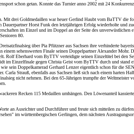
iorensport schon getan. Konnte das Turnier anno 2002 mit 24 Konkurren
en. Mit drei Goldmedaillen war heuer Gerlind Haubt vom BaTTV die fo
rem Dauerpartner Horst Funk den letztjährigen Erfolg wiederholte und 
terschaften im Einzel und im Doppel an der Seite des unverwüstlichen e
 Senioren 80.
Dreisatzfinalsieg über Pia Pfützner aus Sachsen ihre verhinderte bayer
inem sehenswerten Finale seinen Doppelpartner Alexander Mohr. Die
lt. Rolf Eberhard vom ByTTV verteidigte seinen Einzeltitel bei den 
idt im Einzelfinale gegen Christa Geist vom ByTTV durch und stand ei
wie sein Doppelkamerad Gerhard Lenzer eigentlich schon für die SEN 6
r. Carla Strauß, ebenfalls aus Sachsen ließ sich nach einem harten Hal
sieg nicht nehmen. Bei den 65-Jährigen trumpfte der Weltmeister vo
orn.
 wackeren Recken 115 Medaillen umhängen. Den Löwenanteil kassiert
te an Ausrichter und Durchführer und freute sich mitteilen zu dürfe
en" im württembergischen Gerlingen, dem nächsten Austragungsort die