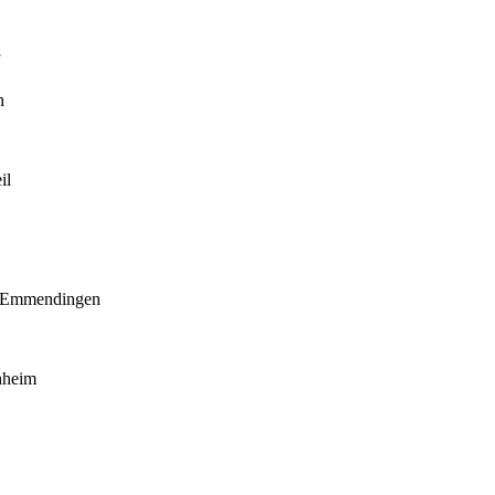
h
il
 Emmendingen
hheim