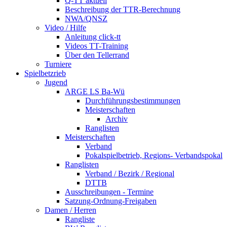
Q-TT aktuell
Beschreibung der TTR-Berechnung
NWA/QNSZ
Video / Hilfe
Anleitung click-tt
Videos TT-Training
Über den Tellerrand
Turniere
Spielbetzrieb
Jugend
ARGE LS Ba-Wü
Durchführungsbestimmungen
Meisterschaften
Archiv
Ranglisten
Meisterschaften
Verband
Pokalspielbetrieb, Regions- Verbandspokal
Ranglisten
Verband / Bezirk / Regional
DTTB
Ausschreibungen - Termine
Satzung-Ordnung-Freigaben
Damen / Herren
Rangliste