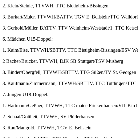
2. Klein/Steinle, TTVWH, TTC Bietigheim-Bissingen
3. Burkart/Maier, TTVWH/BATTV, TGV E. Beilstein/TTG Walldorf
3. Gerhold/Müller, BATTV, TTV Weinheim-Weststadt/1. TTC Ketsc
6. Mädchen U15-Doppel:
1. Kaim/Eise, TTVWH/SBTTV, TTC Bietigheim-Bissingen/ESV We
2 Bacher/Brucker, TTVWH, DJK SB Stuttgart/TSV Musberg
3. Binder/Obergfell, TTVWH/SBTTV, TTG Süßen/TV St. Georgen
3. Kaufmann/Zimmermann, TTVWH/SBTTV, TTC Tuttlingen/TTC
7. Jungen U18-Doppel:
1. Hartmann/Geßner, TTVWH, TTC matec Frickenhausen/VfL Kirc
2. Schaal/Gottheit, TTVWH, SV Plüderhausen
3. Rau/Mangold, TTVWH, TGV E. Beilstein