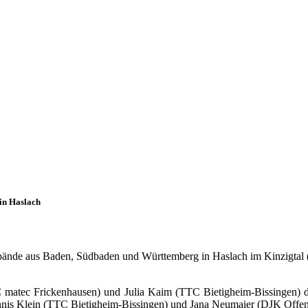
in Haslach
bände aus Baden, Südbaden und Württemberg in Haslach im Kinzigtal 
 matec Frickenhausen) und Julia Kaim (TTC Bietigheim-Bissingen) dr
is Klein (TTC Bietigheim-Bissingen) und Jana Neumaier (DJK Offen