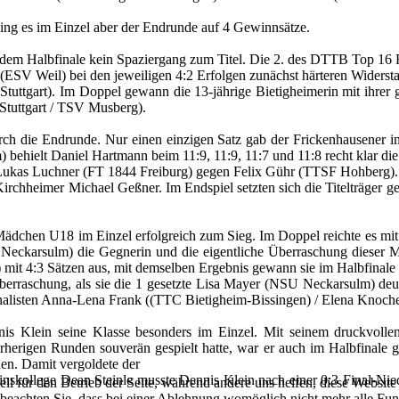
ing es im Einzel aber der Endrunde auf 4 Gewinnsätze.
 dem Halbfinale kein Spaziergang zum Titel. Die 2. des DTTB Top 16 
(ESV Weil) bei den jeweiligen 4:2 Erfolgen zunächst härteren Widerst
tuttgart). Im Doppel gewann die 13-jährige Bietigheimerin mit ihrer 
Stuttgart / TSV Musberg).
rch die Endrunde. Nur einen einzigen Satz gab der Frickenhausener 
behielt Daniel Hartmann beim 11:9, 11:9, 11:7 und 11:8 recht klar di
te Lukas Luchner (FT 1844 Freiburg) gegen Felix Gühr (TTSF Hohberg)
irchheimer Michael Geßner. Im Endspiel setzten sich die Titelträger g
ädchen U18 im Einzel erfolgreich zum Sieg. Im Doppel reichte es mit
eckarsulm) die Gegnerin und die eigentliche Überraschung dieser Mei
t) mit 4:3 Sätzen aus, mit demselben Ergebnis gewann sie im Halbfinal
erraschung, als sie die 1 gesetzte Lisa Mayer (NSU Neckarsulm) deut
alisten Anna-Lena Frank ((TTC Bietigheim-Bissingen) / Elena Knoche
lein seine Klasse besonders im Einzel. Mit seinem druckvollen Ang
herigen Runden souverän gespielt hatte, war er auch im Halbfinale
en. Damit vergoldete der
einskollege Dean Steinle musste Dennis Klein nach einer 0:3 Final-Ni
ell für den Betrieb der Seite, während andere uns helfen, diese Websit
 beachten Sie, dass bei einer Ablehnung womöglich nicht mehr alle Funk