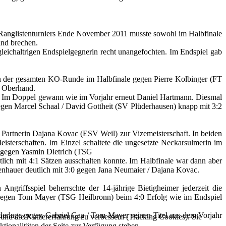
Ranglistenturniers Ende November 2011 musste sowohl im Halbfinale
and brechen.
gleichaltrigen Endspielgegnerin recht unangefochten. Im Endspiel gab
in der gesamten KO-Runde im Halbfinale gegen Pierre Kolbinger (FT
e Oberhand.
. Im Doppel gewann wie im Vorjahr erneut Daniel Hartmann. Diesmal
egen Marcel Schaal / David Gottheit (SV Plüderhausen) knapp mit 3:2
 Partnerin Dajana Kovac (ESV Weil) zur Vizemeisterschaft. In beiden
sterschaften. Im Einzel schaltete die ungesetzte Neckarsulmerin im
e gegen Yasmin Dietrich (TSG
lich mit 4:1 Sätzen ausschalten konnte. Im Halbfinale war dann aber
nhauer deutlich mit 3:0 gegen Jana Neumaier / Dajana Kovac.
riffsspiel beherrschte der 14-jährige Bietigheimer jederzeit die
 gegen Tom Mayer (TSG Heilbronn) beim 4:0 Erfolg wie im Endspiel
ederlage gegen Gabriel Gaa / Tom Mayer seinen Titel aus dem Vorjahr
e und die Nutzererfahrung zu verbessern (Tracking Cookies). Sie
tionalitäten der Seite zur Verfügung stehen.