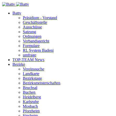
Battv
Präsidium - Vorstand
Geschäftsstelle
Ausschüsse
Satzung
Ordnungen
Verbandsgericht
Formulare
RL System Badeni
umfrage
TOP-TEAM News
Bezirke
Vereinssuche
Landkarte
Bezirkstage
Bezirksmeisterschaften
Bruchsal
Buchen
Heidelberg
Karlsruhe
Mosbach
Pforzheim
Sinsheim