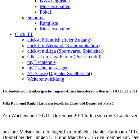
BW-Ranglisten
Meisterschaften
Pokal
Senioren
Rangliste
Meisterschaften
Click-TT
click-tt öffentlich (freier Zugang)
click-tt nuVerband (Kommunikation)
click-tt nuLiga (Sportwarte, Spielleiter)
Click-tt nu Liga Kurier (Pressemodul)
myTischtennis
myTischtennis-Ligen
NUScore (Digitaler Spielbericht)
Weiterentwicklung
16. baden-württembergische Jugend-Einzelmeisterschaften am 10./11.12.2011 
Julia Kaim und Daniel Hartmann jeweils im Einzel und Doppel auf Platz 1
Am Wochenende 10./11. Dezember 2011 trafen sich die 3 Landesver
um ihre Meister bei der Jugend zu ermitteln. Daniel Hartmann (TTC
Doppel bei den Jungen U18 und Mädchen U15 den Stempel auf. Denn