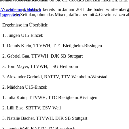
Nachdem in Haslach bereits im Januar 2011 die baden-württembergi
Akzeptieren
Ablehnen
gestaltete Zeitplan, ohne das Mixed, dafür aber mit 4-Gewinnsätzen a
Impressum
Ergebnisse im Überblick:
1. Jungen U15-Einzel:
1. Dennis Klein, TTVWH, TTC Bietigheim-Bissingen
2. Gabriel Gaa, TTVWH, DJK SB Stuttgart
3. Tom Mayer, TTVWH, TSG Heilbronn
3. Alexander Gerhold, BATTV, TTV Weinheim-Weststadt
2. Mädchen U15-Einzel:
1. Julia Kaim, TTVWH, TTC Bietigheim-Bissingen
2. Lilli Eise, SBTTV, ESV Weil
3. Natalie Bacher, TTVWH, DJK SB Stuttgart
3. Jennie Wolf, BATTV, TV Busenbach