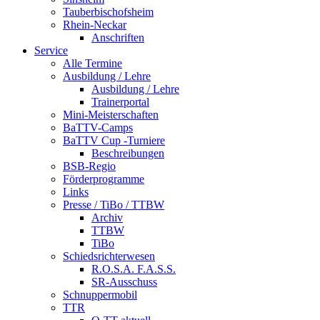
Tauberbischofsheim
Rhein-Neckar
Anschriften
Service
Alle Termine
Ausbildung / Lehre
Ausbildung / Lehre
Trainerportal
Mini-Meisterschaften
BaTTV-Camps
BaTTV Cup -Turniere
Beschreibungen
BSB-Regio
Förderprogramme
Links
Presse / TiBo / TTBW
Archiv
TTBW
TiBo
Schiedsrichterwesen
R.O.S.A. F.A.S.S.
SR-Ausschuss
Schnuppermobil
TTR