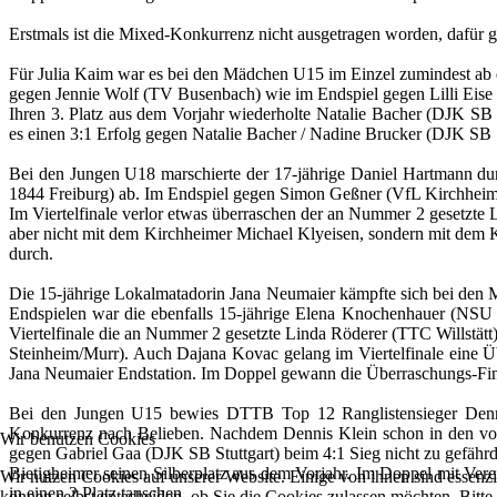
Erstmals ist die Mixed-Konkurrenz nicht ausgetragen worden, dafür g
Für Julia Kaim war es bei den Mädchen U15 im Einzel zumindest ab
gegen Jennie Wolf (TV Busenbach) wie im Endspiel gegen Lilli Eise 
Ihren 3. Platz aus dem Vorjahr wiederholte Natalie Bacher (DJK SB S
es einen 3:1 Erfolg gegen Natalie Bacher / Nadine Brucker (DJK SB 
Bei den Jungen U18 marschierte der 17-jährige Daniel Hartmann du
1844 Freiburg) ab. Im Endspiel gegen Simon Geßner (VfL Kirchheim) 
Im Viertelfinale verlor etwas überraschen der an Nummer 2 gesetz
aber nicht mit dem Kirchheimer Michael Klyeisen, sondern mit dem K
durch.
Die 15-jährige Lokalmatadorin Jana Neumaier kämpfte sich bei den M
Endspielen war die ebenfalls 15-jährige Elena Knochenhauer (NSU N
Viertelfinale die an Nummer 2 gesetzte Linda Röderer (TTC Willstät
Steinheim/Murr). Auch Dajana Kovac gelang im Viertelfinale eine Üb
Jana Neumaier Endstation. Im Doppel gewann die Überraschungs-Fin
Bei den Jungen U15 bewies DTTB Top 12 Ranglistensieger Dennis K
Konkurrenz nach Belieben. Nachdem Dennis Klein schon in den vor
Wir benutzen Cookies
gegen Gabriel Gaa (DJK SB Stuttgart) beim 4:1 Sieg nicht zu gefährd
Bietigheimer seinen Silberplatz aus dem Vorjahr. Im Doppel mit Ver
Wir nutzen Cookies auf unserer Website. Einige von ihnen sind essenzi
in einen 2.Platz tauschen.
können selbst entscheiden, ob Sie die Cookies zulassen möchten. Bitte