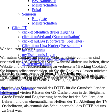
BW-Ranglisten
Meisterschaften
Pokal
Senioren
Rangliste
Meisterschaften
Click-TT
click-tt öffentlich (freier Zugang)
click-tt nuVerband (Kommunikation)
click-tt nuLiga (Sportwarte, Spielleiter)
Click-tt nu Liga Kurier (Pressemodul)
Wir benutzen Cookies
myTischtennis
myTischtennis-Ligen
Wir nutzen Cookies auf unserer Website. Einige von ihnen sind
NUScore (Digitaler Spielbericht)
essenziell für den Betrieb der Seite, während andere uns helfen, diese
Weiterentwicklung
Website und die Nutzererfahrung zu verbessern (Tracking Cookies).
Sie können selbst entscheiden, ob Sie die Cookies zulassen möchten.
Bericht Schnuppermobil beim TV Öschelbronn
Bitte beachten Sie, dass bei einer Ablehnung womöglich nicht mehr
Viel Spaß und ein erstes Kennenlernen des Tischtennissports
alle Funktionalitäten der Seite zur Verfügung stehen.
brachte das Schnuppermobil des DTTB für die Grundschüler der
Akzeptieren
Ablehnen
dritten und vierten Klassen der GS Öschelbronn in der Steighalle.
Impressum
Große Freude und Begeisterung herrschte bei den Schülern, den
Lehrern und den ehrenamtlichen Helfern der TT-Abteilung des TV
Öschelbronn, als erstmals das Schnuppermobil des DTTB bei uns
zu Gast war.