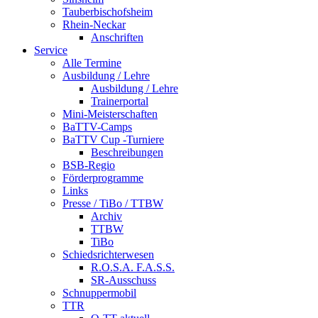
Tauberbischofsheim
Rhein-Neckar
Anschriften
Service
Alle Termine
Ausbildung / Lehre
Ausbildung / Lehre
Trainerportal
Mini-Meisterschaften
BaTTV-Camps
BaTTV Cup -Turniere
Beschreibungen
BSB-Regio
Förderprogramme
Links
Presse / TiBo / TTBW
Archiv
TTBW
TiBo
Schiedsrichterwesen
R.O.S.A. F.A.S.S.
SR-Ausschuss
Schnuppermobil
TTR