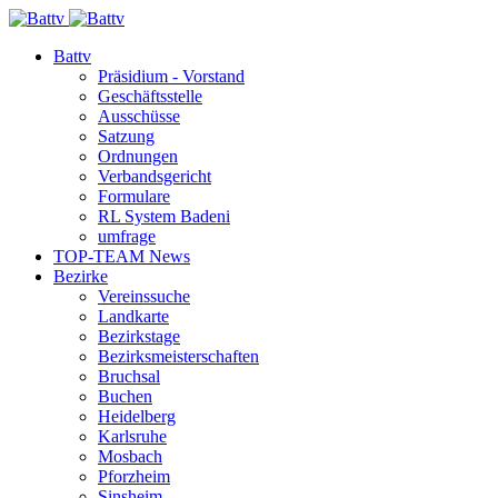
Battv
Präsidium - Vorstand
Geschäftsstelle
Ausschüsse
Satzung
Ordnungen
Verbandsgericht
Formulare
RL System Badeni
umfrage
TOP-TEAM News
Bezirke
Vereinssuche
Landkarte
Bezirkstage
Bezirksmeisterschaften
Bruchsal
Buchen
Heidelberg
Karlsruhe
Mosbach
Pforzheim
Sinsheim