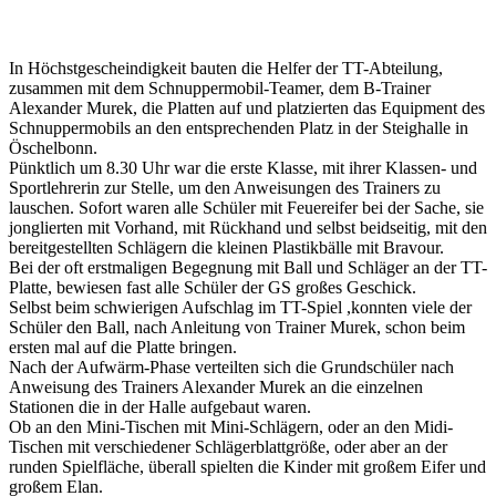
In Höchstgescheindigkeit bauten die Helfer der TT-Abteilung,
zusammen mit dem Schnuppermobil-Teamer, dem B-Trainer
Alexander Murek, die Platten auf und platzierten das Equipment des
Schnuppermobils an den entsprechenden Platz in der Steighalle in
Öschelbonn.
Pünktlich um 8.30 Uhr war die erste Klasse, mit ihrer Klassen- und
Sportlehrerin zur Stelle, um den Anweisungen des Trainers zu
lauschen. Sofort waren alle Schüler mit Feuereifer bei der Sache, sie
jonglierten mit Vorhand, mit Rückhand und selbst beidseitig, mit den
bereitgestellten Schlägern die kleinen Plastikbälle mit Bravour.
Bei der oft erstmaligen Begegnung mit Ball und Schläger an der TT-
Platte, bewiesen fast alle Schüler der GS großes Geschick.
Selbst beim schwierigen Aufschlag im TT-Spiel ,konnten viele der
Schüler den Ball, nach Anleitung von Trainer Murek, schon beim
ersten mal auf die Platte bringen.
Nach der Aufwärm-Phase verteilten sich die Grundschüler nach
Anweisung des Trainers Alexander Murek an die einzelnen
Stationen die in der Halle aufgebaut waren.
Ob an den Mini-Tischen mit Mini-Schlägern, oder an den Midi-
Tischen mit verschiedener Schlägerblattgröße, oder aber an der
runden Spielfläche, überall spielten die Kinder mit großem Eifer und
großem Elan.