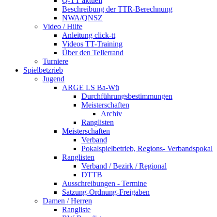
Q-TT aktuell
Beschreibung der TTR-Berechnung
NWA/QNSZ
Video / Hilfe
Anleitung click-tt
Videos TT-Training
Über den Tellerrand
Turniere
Spielbetzrieb
Jugend
ARGE LS Ba-Wü
Durchführungsbestimmungen
Meisterschaften
Archiv
Ranglisten
Meisterschaften
Verband
Pokalspielbetrieb, Regions- Verbandspokal
Ranglisten
Verband / Bezirk / Regional
DTTB
Ausschreibungen - Termine
Satzung-Ordnung-Freigaben
Damen / Herren
Rangliste