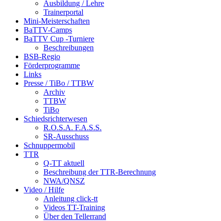
Ausbildung / Lehre
Trainerportal
Mini-Meisterschaften
BaTTV-Camps
BaTTV Cup -Turniere
Beschreibungen
BSB-Regio
Förderprogramme
Links
Presse / TiBo / TTBW
Archiv
TTBW
TiBo
Schiedsrichterwesen
R.O.S.A. F.A.S.S.
SR-Ausschuss
Schnuppermobil
TTR
Q-TT aktuell
Beschreibung der TTR-Berechnung
NWA/QNSZ
Video / Hilfe
Anleitung click-tt
Videos TT-Training
Über den Tellerrand