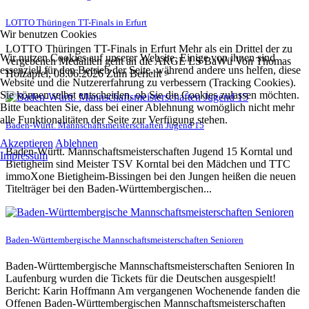
LOTTO Thüringen TT-Finals in Erfurt
Wir benutzen Cookies
LOTTO Thüringen TT-Finals in Erfurt Mehr als ein Drittel der zu
Wir nutzen Cookies auf unserer Website. Einige von ihnen sind
vergebenen Medaillen geht an die ARGE LS BaWü Von Thomas
essenziell für den Betrieb der Seite, während andere uns helfen, diese
Holzapfel, 08.06.2026 Zum Bericht >
Website und die Nutzererfahrung zu verbessern (Tracking Cookies).
Sie können selbst entscheiden, ob Sie die Cookies zulassen möchten.
Bitte beachten Sie, dass bei einer Ablehnung womöglich nicht mehr
alle Funktionalitäten der Seite zur Verfügung stehen.
Baden-Württ. Mannschaftsmeisterschaften Jugend 15
Akzeptieren
Ablehnen
Baden-Württ. Mannschaftsmeisterschaften Jugend 15 Korntal und
Impressum
Bietigheim sind Meister TSV Korntal bei den Mädchen und TTC
immoXone Bietigheim-Bissingen bei den Jungen heißen die neuen
Titelträger bei den Baden-Württembergischen...
Baden-Württembergische Mannschaftsmeisterschaften Senioren
Baden-Württembergische Mannschaftsmeisterschaften Senioren In
Laufenburg wurden die Tickets für die Deutschen ausgespielt!
Bericht: Karin Hoffmann Am vergangenen Wochenende fanden die
Offenen Baden-Württembergischen Mannschaftsmeisterschaften