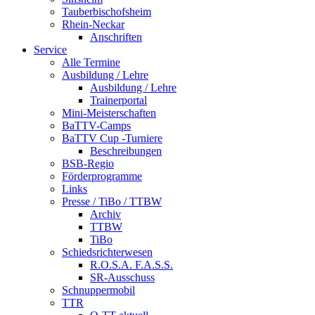
Tauberbischofsheim
Rhein-Neckar
Anschriften
Service
Alle Termine
Ausbildung / Lehre
Ausbildung / Lehre
Trainerportal
Mini-Meisterschaften
BaTTV-Camps
BaTTV Cup -Turniere
Beschreibungen
BSB-Regio
Förderprogramme
Links
Presse / TiBo / TTBW
Archiv
TTBW
TiBo
Schiedsrichterwesen
R.O.S.A. F.A.S.S.
SR-Ausschuss
Schnuppermobil
TTR