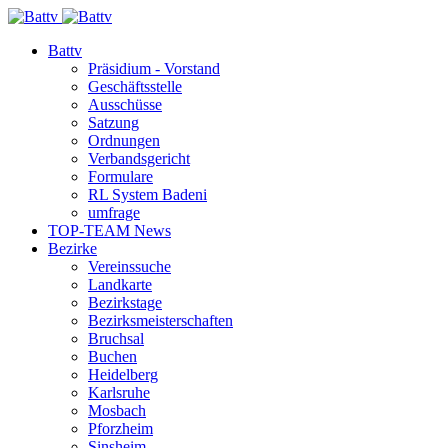
Battv
Präsidium - Vorstand
Geschäftsstelle
Ausschüsse
Satzung
Ordnungen
Verbandsgericht
Formulare
RL System Badeni
umfrage
TOP-TEAM News
Bezirke
Vereinssuche
Landkarte
Bezirkstage
Bezirksmeisterschaften
Bruchsal
Buchen
Heidelberg
Karlsruhe
Mosbach
Pforzheim
Sinsheim