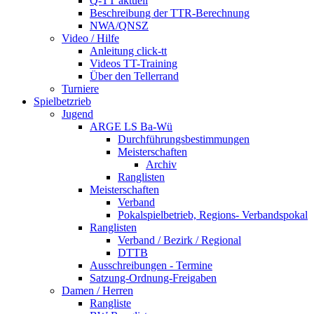
Q-TT aktuell
Beschreibung der TTR-Berechnung
NWA/QNSZ
Video / Hilfe
Anleitung click-tt
Videos TT-Training
Über den Tellerrand
Turniere
Spielbetzrieb
Jugend
ARGE LS Ba-Wü
Durchführungsbestimmungen
Meisterschaften
Archiv
Ranglisten
Meisterschaften
Verband
Pokalspielbetrieb, Regions- Verbandspokal
Ranglisten
Verband / Bezirk / Regional
DTTB
Ausschreibungen - Termine
Satzung-Ordnung-Freigaben
Damen / Herren
Rangliste