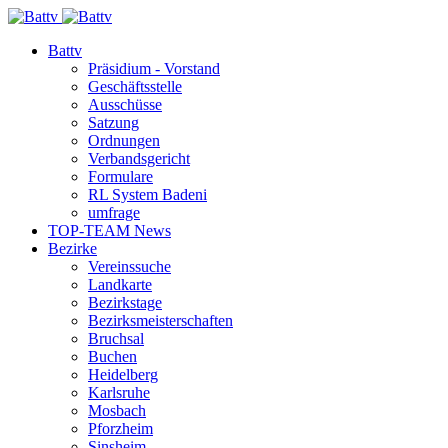
Battv
Präsidium - Vorstand
Geschäftsstelle
Ausschüsse
Satzung
Ordnungen
Verbandsgericht
Formulare
RL System Badeni
umfrage
TOP-TEAM News
Bezirke
Vereinssuche
Landkarte
Bezirkstage
Bezirksmeisterschaften
Bruchsal
Buchen
Heidelberg
Karlsruhe
Mosbach
Pforzheim
Sinsheim