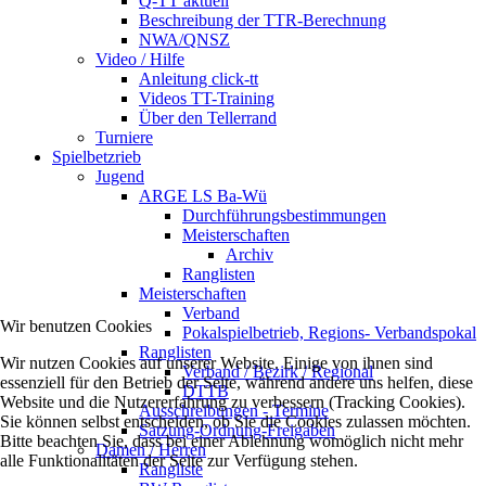
Q-TT aktuell
Beschreibung der TTR-Berechnung
NWA/QNSZ
Video / Hilfe
Anleitung click-tt
Videos TT-Training
Über den Tellerrand
Turniere
Spielbetzrieb
Jugend
ARGE LS Ba-Wü
Durchführungsbestimmungen
Meisterschaften
Archiv
Ranglisten
Meisterschaften
Verband
Wir benutzen Cookies
Pokalspielbetrieb, Regions- Verbandspokal
Ranglisten
Wir nutzen Cookies auf unserer Website. Einige von ihnen sind
Verband / Bezirk / Regional
essenziell für den Betrieb der Seite, während andere uns helfen, diese
DTTB
Website und die Nutzererfahrung zu verbessern (Tracking Cookies).
Ausschreibungen - Termine
Sie können selbst entscheiden, ob Sie die Cookies zulassen möchten.
Satzung-Ordnung-Freigaben
Bitte beachten Sie, dass bei einer Ablehnung womöglich nicht mehr
Damen / Herren
alle Funktionalitäten der Seite zur Verfügung stehen.
Rangliste