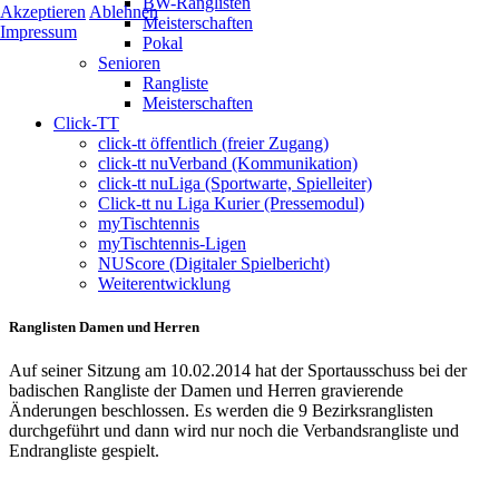
BW-Ranglisten
Akzeptieren
Ablehnen
Meisterschaften
Impressum
Pokal
Senioren
Rangliste
Meisterschaften
Click-TT
click-tt öffentlich (freier Zugang)
click-tt nuVerband (Kommunikation)
click-tt nuLiga (Sportwarte, Spielleiter)
Click-tt nu Liga Kurier (Pressemodul)
myTischtennis
myTischtennis-Ligen
NUScore (Digitaler Spielbericht)
Weiterentwicklung
Ranglisten Damen und Herren
Auf seiner Sitzung am 10.02.2014 hat der Sportausschuss bei der
badischen Rangliste der Damen und Herren gravierende
Änderungen beschlossen. Es werden die 9 Bezirksranglisten
durchgeführt und dann wird nur noch die Verbandsrangliste und
Endrangliste gespielt.