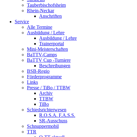
Tauberbischofsheim
Rhein-Neckar
Anschriften
Service
Alle Termine
Ausbildung / Lehre
Ausbildung / Lehre
Trainerportal
Mini-Meisterschaften
BaTTV-Camps
BaTTV Cup -Turniere
Beschreibungen
BSB-Regio
Förderprogramme
Links
Presse / TiBo / TTBW
Archiv
TTBW
TiBo
Schiedsrichterwesen
R.O.S.A. F.A.S.S.
SR-Ausschuss
Schnuppermobil
TTR