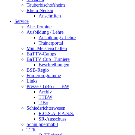
Tauberbischofsheim
Rhein-Neckar
Anschriften
Service
Alle Termine
Ausbildung / Lehre
Ausbildung / Lehre
Trainerportal
Mini-Meisterschaften
BaTTV-Camps
BaTTV Cup -Turniere
Beschreibungen
BSB-Regio
Förderprogramme
Links
Presse / TiBo / TTBW
Archiv
TTBW
TiBo
Schiedsrichterwesen
R.O.S.A. F.A.S.S.
SR-Ausschuss
Schnuppermobil
TTR