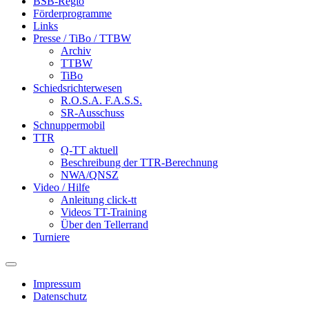
BSB-Regio
Förderprogramme
Links
Presse / TiBo / TTBW
Archiv
TTBW
TiBo
Schiedsrichterwesen
R.O.S.A. F.A.S.S.
SR-Ausschuss
Schnuppermobil
TTR
Q-TT aktuell
Beschreibung der TTR-Berechnung
NWA/QNSZ
Video / Hilfe
Anleitung click-tt
Videos TT-Training
Über den Tellerrand
Turniere
Impressum
Datenschutz