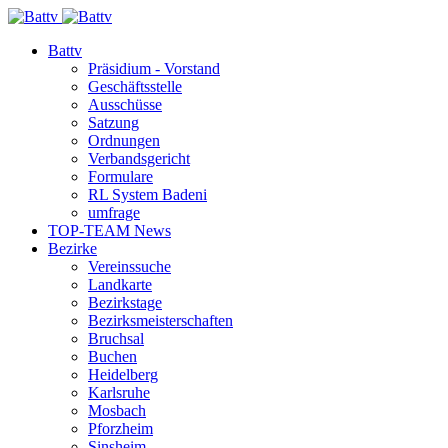
Battv
Präsidium - Vorstand
Geschäftsstelle
Ausschüsse
Satzung
Ordnungen
Verbandsgericht
Formulare
RL System Badeni
umfrage
TOP-TEAM News
Bezirke
Vereinssuche
Landkarte
Bezirkstage
Bezirksmeisterschaften
Bruchsal
Buchen
Heidelberg
Karlsruhe
Mosbach
Pforzheim
Sinsheim