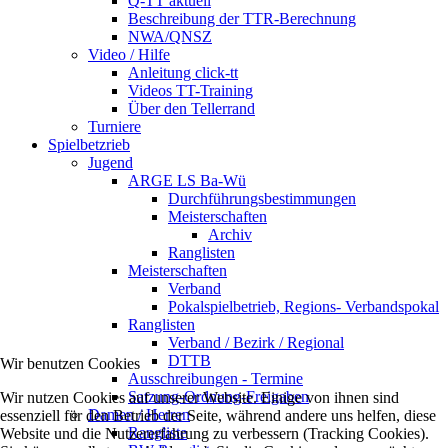
Q-TT aktuell
Beschreibung der TTR-Berechnung
NWA/QNSZ
Video / Hilfe
Anleitung click-tt
Videos TT-Training
Über den Tellerrand
Turniere
Spielbetzrieb
Jugend
ARGE LS Ba-Wü
Durchführungsbestimmungen
Meisterschaften
Archiv
Ranglisten
Meisterschaften
Verband
Pokalspielbetrieb, Regions- Verbandspokal
Ranglisten
Verband / Bezirk / Regional
DTTB
Wir benutzen Cookies
Ausschreibungen - Termine
Satzung-Ordnung-Freigaben
Wir nutzen Cookies auf unserer Website. Einige von ihnen sind
Damen / Herren
essenziell für den Betrieb der Seite, während andere uns helfen, diese
Rangliste
Website und die Nutzererfahrung zu verbessern (Tracking Cookies).