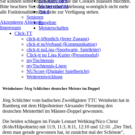
BW-Ranglisten
Sie können selbst entscheiden, ob Sie die Cookies zulassen möchten.
Meisterschaften
Bitte beachten Sie, dass bei einer Ablehnung womöglich nicht mehr
Pokal
alle Funktionalitäten der Seite zur Verfügung stehen.
Senioren
Akzeptieren
Ablehnen
Rangliste
Impressum
Meisterschaften
Click-TT
click-tt öffentlich (freier Zugang)
click-tt nuVerband (Kommunikation)
click-tt nuLiga (Sportwarte, Spielleiter)
Click-tt nu Liga Kurier (Pressemodul)
myTischtennis
myTischtennis-Ligen
NUScore (Digitaler Spielbericht)
Weiterentwicklung
Weinheimer Jörg Schlichter deutscher Meister im Doppel
Jörg Schlichter vom badischen Zweitligisten TTC Weinheim hat in
Bamberg mit dem Hilpoltsteiner Alexander Flemming den
deutschen Meistertitel im Männer-Doppel gewonnen.
Die beiden schlugen im Finale Lennart Wehking/Nico Christ
(Köln/Hilpoltstein) mit 11:9, 11:3, 8:11, 12:10 und 12:10. „Der Titel,
denn man gerade gewonnen hat, ist zunächst mal der Schönste",