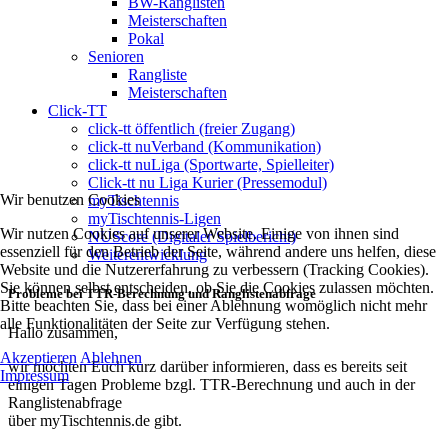
BW-Ranglisten
Meisterschaften
Pokal
Senioren
Rangliste
Meisterschaften
Click-TT
click-tt öffentlich (freier Zugang)
click-tt nuVerband (Kommunikation)
click-tt nuLiga (Sportwarte, Spielleiter)
Click-tt nu Liga Kurier (Pressemodul)
Wir benutzen Cookies
myTischtennis
myTischtennis-Ligen
Wir nutzen Cookies auf unserer Website. Einige von ihnen sind
NUScore (Digitaler Spielbericht)
essenziell für den Betrieb der Seite, während andere uns helfen, diese
Weiterentwicklung
Website und die Nutzererfahrung zu verbessern (Tracking Cookies).
Sie können selbst entscheiden, ob Sie die Cookies zulassen möchten.
Probleme bei TTR-Berechnung und Ranglistenabfrage
Bitte beachten Sie, dass bei einer Ablehnung womöglich nicht mehr
alle Funktionalitäten der Seite zur Verfügung stehen.
Hallo zusammen,
Akzeptieren
Ablehnen
wir möchten Euch kurz darüber informieren, dass es bereits seit
Impressum
einigen Tagen Probleme bzgl. TTR-Berechnung und auch in der
Ranglistenabfrage
über myTischtennis.de gibt.