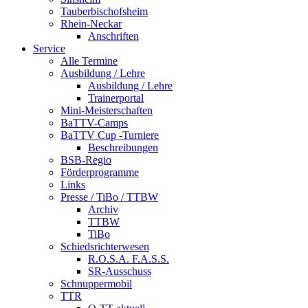
Tauberbischofsheim
Rhein-Neckar
Anschriften
Service
Alle Termine
Ausbildung / Lehre
Ausbildung / Lehre
Trainerportal
Mini-Meisterschaften
BaTTV-Camps
BaTTV Cup -Turniere
Beschreibungen
BSB-Regio
Förderprogramme
Links
Presse / TiBo / TTBW
Archiv
TTBW
TiBo
Schiedsrichterwesen
R.O.S.A. F.A.S.S.
SR-Ausschuss
Schnuppermobil
TTR