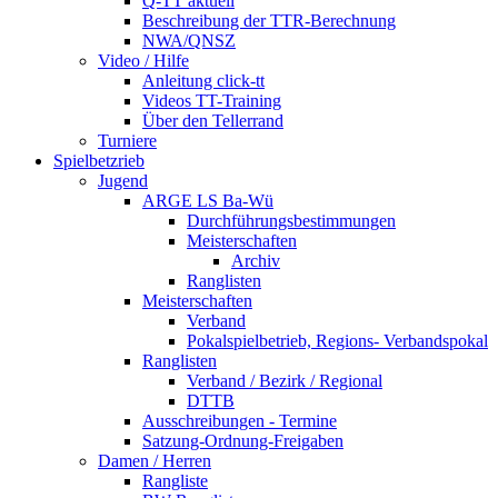
Q-TT aktuell
Beschreibung der TTR-Berechnung
NWA/QNSZ
Video / Hilfe
Anleitung click-tt
Videos TT-Training
Über den Tellerrand
Turniere
Spielbetzrieb
Jugend
ARGE LS Ba-Wü
Durchführungsbestimmungen
Meisterschaften
Archiv
Ranglisten
Meisterschaften
Verband
Pokalspielbetrieb, Regions- Verbandspokal
Ranglisten
Verband / Bezirk / Regional
DTTB
Ausschreibungen - Termine
Satzung-Ordnung-Freigaben
Damen / Herren
Rangliste