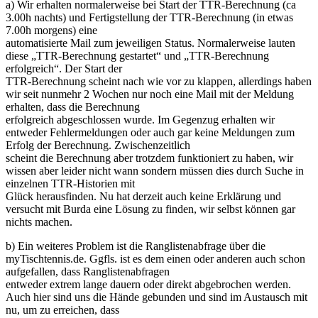
a) Wir erhalten normalerweise bei Start der TTR-Berechnung (ca
3.00h nachts) und Fertigstellung der TTR-Berechnung (in etwas
7.00h morgens) eine
automatisierte Mail zum jeweiligen Status. Normalerweise lauten
diese „TTR-Berechnung gestartet“ und „TTR-Berechnung
erfolgreich“. Der Start der
TTR-Berechnung scheint nach wie vor zu klappen, allerdings haben
wir seit nunmehr 2 Wochen nur noch eine Mail mit der Meldung
erhalten, dass die Berechnung
erfolgreich abgeschlossen wurde. Im Gegenzug erhalten wir
entweder Fehlermeldungen oder auch gar keine Meldungen zum
Erfolg der Berechnung. Zwischenzeitlich
scheint die Berechnung aber trotzdem funktioniert zu haben, wir
wissen aber leider nicht wann sondern müssen dies durch Suche in
einzelnen TTR-Historien mit
Glück herausfinden. Nu hat derzeit auch keine Erklärung und
versucht mit Burda eine Lösung zu finden, wir selbst können gar
nichts machen.
b) Ein weiteres Problem ist die Ranglistenabfrage über die
myTischtennis.de. Ggfls. ist es dem einen oder anderen auch schon
aufgefallen, dass Ranglistenabfragen
entweder extrem lange dauern oder direkt abgebrochen werden.
Auch hier sind uns die Hände gebunden und sind im Austausch mit
nu, um zu erreichen, dass