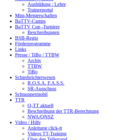
Ausbildung / Lehre
Trainerportal
Mini-Meisterschaften
BaTTV-Camps
BaTTV Cup -Turniere
Beschreibungen
BSB-Regio
Förderprogramme
Links
Presse / TiBo / TTBW
Archiv
TTBW
TiBo
Schiedsrichterwesen
R.O.S.A. F.A.S.S.
SR-Ausschuss
Schnuppermobil
TTR
Q-TT aktuell
Beschreibung der TTR-Berechnung
NWA/QNSZ
Video / Hilfe
Anleitung click-tt
Videos TT-Training
Über den Tellerrand