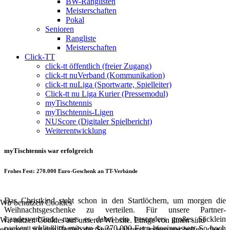
BW-Ranglisten
Meisterschaften
Pokal
Senioren
Rangliste
Meisterschaften
Click-TT
click-tt öffentlich (freier Zugang)
click-tt nuVerband (Kommunikation)
click-tt nuLiga (Sportwarte, Spielleiter)
Click-tt nu Liga Kurier (Pressemodul)
myTischtennis
myTischtennis-Ligen
NUScore (Digitaler Spielbericht)
Weiterentwicklung
myTischtennis war erfolgreich
Frohes Fest: 270.000 Euro-Geschenk an TT-Verbände
Das Christkind steht schon in den Startlöchern, um morgen die
Wir benutzen Cookies
Weihnachtsgeschenke zu verteilen. Für unsere Partner-
Landesverbände muss es dabei ein besonders großes Säcklein
Wir nutzen Cookies auf unserer Website. Einige von ihnen sind
packen, schließlich müssen da 270.000 Euro hineinpassen. So hoch
essenziell für den Betrieb der Seite, während andere uns helfen, diese