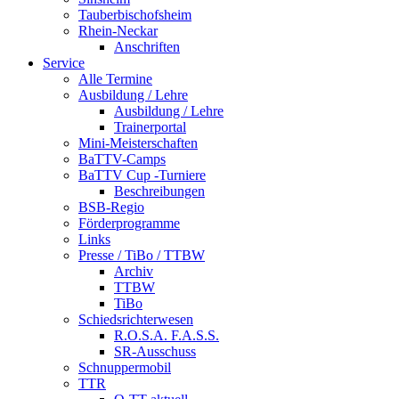
Tauberbischofsheim
Rhein-Neckar
Anschriften
Service
Alle Termine
Ausbildung / Lehre
Ausbildung / Lehre
Trainerportal
Mini-Meisterschaften
BaTTV-Camps
BaTTV Cup -Turniere
Beschreibungen
BSB-Regio
Förderprogramme
Links
Presse / TiBo / TTBW
Archiv
TTBW
TiBo
Schiedsrichterwesen
R.O.S.A. F.A.S.S.
SR-Ausschuss
Schnuppermobil
TTR