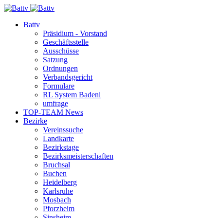
Battv
Präsidium - Vorstand
Geschäftsstelle
Ausschüsse
Satzung
Ordnungen
Verbandsgericht
Formulare
RL System Badeni
umfrage
TOP-TEAM News
Bezirke
Vereinssuche
Landkarte
Bezirkstage
Bezirksmeisterschaften
Bruchsal
Buchen
Heidelberg
Karlsruhe
Mosbach
Pforzheim
Sinsheim