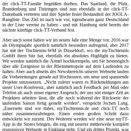
der click-TT-Familie begrüßen durften. Das Saarland, die Pfalz,
Brandenburg und Thüringen sind nun ebenfalls in der click-TT-
Datenbank vertreten und ihre Spieler fester Bestandteil der JOOLA-
Rangliste. Das Ziel ist nach wie vor, irgendwann ganz Deutschland
in der Liste vereint zu haben - und mit Hamburg steht bereits der
nächste künftige click-TT-Verband fest.
Aber auch sonst haben wir im neuen Jahr eine Menge vor. 2016 war
als Olympiajahr sportlich natürlich besonders aufregend, aber 2017
hat mit der Tischtennis-WM in Düsseldorf, wo die myTischtennis
GmbH ihren Sitz hat, ebenfalls ein absolutes Highlight zu bieten.
Wir werden natürlich die Ärmel hochkrempeln, um Sie bestmöglich
über alle Ereignisse in der Rheinmetropole auf dem Laufenden zu
halten. Aber auch abseits des Newsbereichs unserer Webseite laufen
die Vorbereitungen gerade auf Hochtouren, um neue und spannende
Projekte umzusetzen. „Nicht zuletzt waren es Rückmeldungen aus
unser User-Konferenz, aber natürlich auch Feedback per Mail oder
Telefon als auch unser eigener Anspruch, der uns seit einiger Zeit an
Projekten arbeiten lässt, die alle noch während der Rückserie der
laufenden Saison fertig gestellt werden“, verspricht Jochen Lang.
„Einerseits sind wir dabei, myTischtennis.de und click-TT noch
näher zusammenzubringen. Einen ersten großen Schritt dazu
entwickeln wir zurzeit. Des Weiteren werden wir eine neue myTT-
App in die Stores bringen, die eng mit unserer mittlerweile komplett
responsiven Webseite in Einklang steht. Und ein drittes Projekt, was