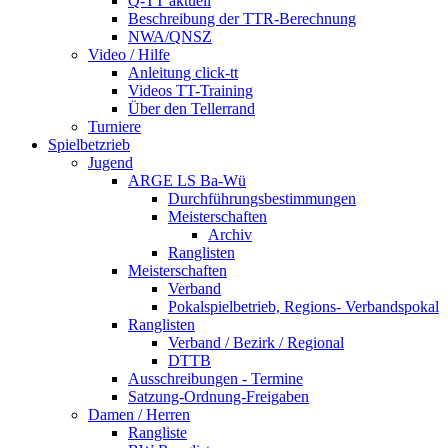
Q-TT aktuell
Beschreibung der TTR-Berechnung
NWA/QNSZ
Video / Hilfe
Anleitung click-tt
Videos TT-Training
Über den Tellerrand
Turniere
Spielbetzrieb
Jugend
ARGE LS Ba-Wü
Durchführungsbestimmungen
Meisterschaften
Archiv
Ranglisten
Meisterschaften
Verband
Pokalspielbetrieb, Regions- Verbandspokal
Ranglisten
Verband / Bezirk / Regional
DTTB
Ausschreibungen - Termine
Satzung-Ordnung-Freigaben
Damen / Herren
Rangliste