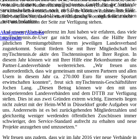
war die Summe, die die myTischtennis GmbH für die Verbände
Website und die Nutzererfahrung zu verbessern (Tracking Cookies).
erwirtschaften konnte, noch nie! Das hätten wir ohne Ihre Hilfe,
Sie können selbst entscheiden, ob Sie die Cookies zulassen möchten.
liebe myTischtennis.de-User, nicht geschafft - und dafür möchten
Bitte beachten Sie, dass bei einer Ablehnung womöglich nicht mehr
wir uns bedanken.
alle Funktionalitäten der Seite zur Verfügung stehen.
Auf unserer User-Konferenz im Juni haben wir erfahren, dass viele
Akzeptieren
Ablehnen
myTischtennis.de-User gar nicht wissen, dass die Hälfte Ihrer
Impressum
jährlichen Premiumgebühren ihrem jeweiligen Landesverband
zugutekommt. Somit fördern Sie mit Ihrer Mitgliedschaft bei
myTischtennis.de aktiv den Tischtennissport in Ihrer Region. In
diesem Jahr können wir mit Ihrer Hilfe eine Rekordsumme an die
Partner-Landesverbände weiterreichen. „Wir freuen uns
außerordentlich, dass wir gemeinsam mit unseren Partnern und allen
Usern in diesem Jahr ca. 270.000 Euro für unsere Sportart
erwirtschaften konnten“, freut sich myTischtennis-Geschäftsführer
Jochen Lang. „Diesen Betrag können wir den mit uns
kooperierenden Landesverbänden und dem DTTB zur Verfügung
stellen. Dies ist aus zwei Gründen extrem wichtig. Einerseits liegen
nicht zuletzt mit der Heim-WM in Düsseldorf große Aufgaben vor
uns. Andererseits ist es bei zurückgehenden Mitgliederzahlen und
gleichzeitig weniger werdenden öffentlichen Zuschüssen immer
schwieriger, den Service-Standard aufrecht zu erhalten und neue
Projekte anzugehen und umzusetzen.“
Wir freuen uns zudem, dass wir im Jahr 2016 vier neue Verbände in