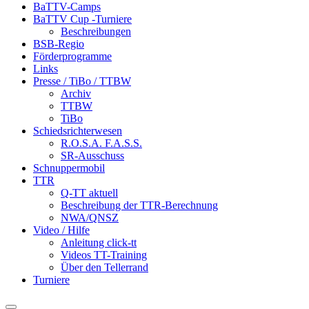
BaTTV-Camps
BaTTV Cup -Turniere
Beschreibungen
BSB-Regio
Förderprogramme
Links
Presse / TiBo / TTBW
Archiv
TTBW
TiBo
Schiedsrichterwesen
R.O.S.A. F.A.S.S.
SR-Ausschuss
Schnuppermobil
TTR
Q-TT aktuell
Beschreibung der TTR-Berechnung
NWA/QNSZ
Video / Hilfe
Anleitung click-tt
Videos TT-Training
Über den Tellerrand
Turniere