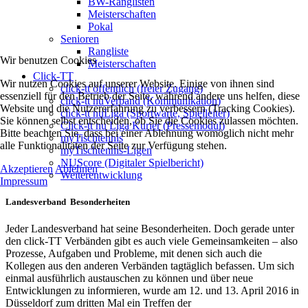
BW-Ranglisten
Meisterschaften
Pokal
Senioren
Rangliste
Wir benutzen Cookies
Meisterschaften
Click-TT
Wir nutzen Cookies auf unserer Website. Einige von ihnen sind
click-tt öffentlich (freier Zugang)
essenziell für den Betrieb der Seite, während andere uns helfen, diese
click-tt nuVerband (Kommunikation)
Website und die Nutzererfahrung zu verbessern (Tracking Cookies).
click-tt nuLiga (Sportwarte, Spielleiter)
Sie können selbst entscheiden, ob Sie die Cookies zulassen möchten.
Click-tt nu Liga Kurier (Pressemodul)
Bitte beachten Sie, dass bei einer Ablehnung womöglich nicht mehr
myTischtennis
alle Funktionalitäten der Seite zur Verfügung stehen.
myTischtennis-Ligen
NUScore (Digitaler Spielbericht)
Akzeptieren
Ablehnen
Weiterentwicklung
Impressum
Landesverband Besonderheiten
Jeder Landesverband hat seine Besonderheiten. Doch gerade unter
den click-TT Verbänden gibt es auch viele Gemeinsamkeiten – also
Prozesse, Aufgaben und Probleme, mit denen sich auch die
Kollegen aus den anderen Verbänden tagtäglich befassen. Um sich
einmal ausführlich austauschen zu können und über neue
Entwicklungen zu informieren, wurde am 12. und 13. April 2016 in
Düsseldorf zum dritten Mal ein Treffen der