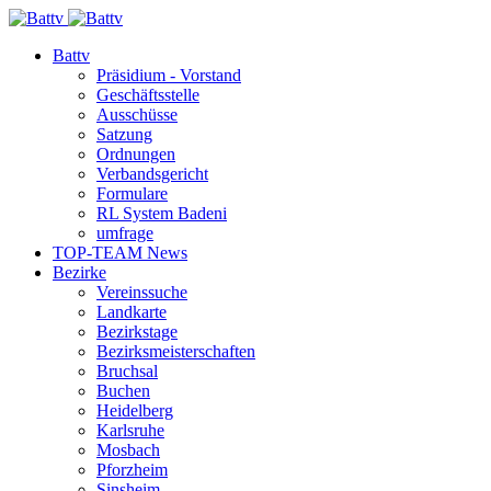
Battv
Präsidium - Vorstand
Geschäftsstelle
Ausschüsse
Satzung
Ordnungen
Verbandsgericht
Formulare
RL System Badeni
umfrage
TOP-TEAM News
Bezirke
Vereinssuche
Landkarte
Bezirkstage
Bezirksmeisterschaften
Bruchsal
Buchen
Heidelberg
Karlsruhe
Mosbach
Pforzheim
Sinsheim