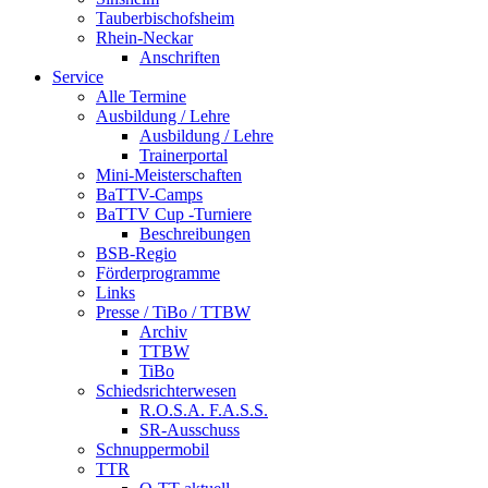
Tauberbischofsheim
Rhein-Neckar
Anschriften
Service
Alle Termine
Ausbildung / Lehre
Ausbildung / Lehre
Trainerportal
Mini-Meisterschaften
BaTTV-Camps
BaTTV Cup -Turniere
Beschreibungen
BSB-Regio
Förderprogramme
Links
Presse / TiBo / TTBW
Archiv
TTBW
TiBo
Schiedsrichterwesen
R.O.S.A. F.A.S.S.
SR-Ausschuss
Schnuppermobil
TTR