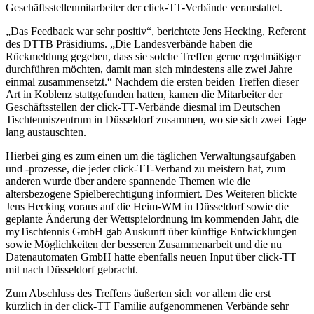
Geschäftsstellenmitarbeiter der click-TT-Verbände veranstaltet.
„Das Feedback war sehr positiv“, berichtete Jens Hecking, Referent
des DTTB Präsidiums. „Die Landesverbände haben die
Rückmeldung gegeben, dass sie solche Treffen gerne regelmäßiger
durchführen möchten, damit man sich mindestens alle zwei Jahre
einmal zusammensetzt.“ Nachdem die ersten beiden Treffen dieser
Art in Koblenz stattgefunden hatten, kamen die Mitarbeiter der
Geschäftsstellen der click-TT-Verbände diesmal im Deutschen
Tischtenniszentrum in Düsseldorf zusammen, wo sie sich zwei Tage
lang austauschten.
Hierbei ging es zum einen um die täglichen Verwaltungsaufgaben
und -prozesse, die jeder click-TT-Verband zu meistern hat, zum
anderen wurde über andere spannende Themen wie die
altersbezogene Spielberechtigung informiert. Des Weiteren blickte
Jens Hecking voraus auf die Heim-WM in Düsseldorf sowie die
geplante Änderung der Wettspielordnung im kommenden Jahr, die
myTischtennis GmbH gab Auskunft über künftige Entwicklungen
sowie Möglichkeiten der besseren Zusammenarbeit und die nu
Datenautomaten GmbH hatte ebenfalls neuen Input über click-TT
mit nach Düsseldorf gebracht.
Zum Abschluss des Treffens äußerten sich vor allem die erst
kürzlich in der click-TT Familie aufgenommenen Verbände sehr