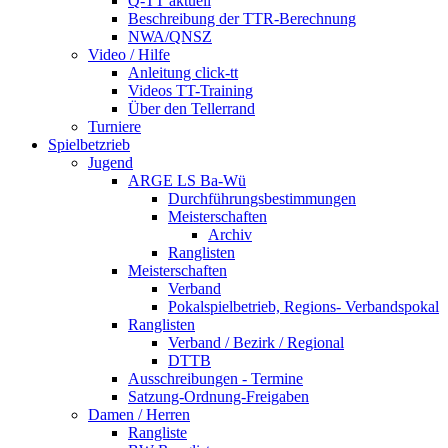
Q-TT aktuell
Beschreibung der TTR-Berechnung
NWA/QNSZ
Video / Hilfe
Anleitung click-tt
Videos TT-Training
Über den Tellerrand
Turniere
Spielbetzrieb
Jugend
ARGE LS Ba-Wü
Durchführungsbestimmungen
Meisterschaften
Archiv
Ranglisten
Meisterschaften
Verband
Pokalspielbetrieb, Regions- Verbandspokal
Ranglisten
Verband / Bezirk / Regional
DTTB
Ausschreibungen - Termine
Satzung-Ordnung-Freigaben
Damen / Herren
Rangliste