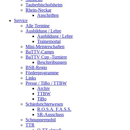
Tauberbischofsheim
Rhein-Neckar
Anschriften
Service
Alle Termine
Ausbildung / Lehre
Ausbildung / Lehre
Trainerportal
Mini-Meisterschaften
BaTTV-Camps
BaTTV Cup -Turniere
Beschreibungen
BSB-Regio
Förderprogramme
Links
Presse / TiBo / TTBW
Archiv
TTBW
TiBo
Schiedsrichterwesen
R.O.S.A. F.A.S.S.
SR-Ausschuss
Schnuppermobil
TTR