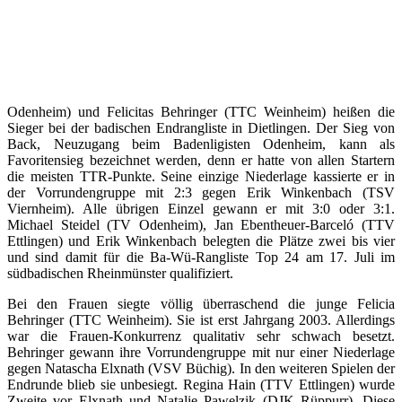
Odenheim) und Felicitas Behringer (TTC Weinheim) heißen die
Sieger bei der badischen Endrangliste in Dietlingen. Der Sieg von
Back, Neuzugang beim Badenligisten Odenheim, kann als
Favoritensieg bezeichnet werden, denn er hatte von allen Startern
die meisten TTR-Punkte. Seine einzige Niederlage kassierte er in
der Vorrundengruppe mit 2:3 gegen Erik Winkenbach (TSV
Viernheim). Alle übrigen Einzel gewann er mit 3:0 oder 3:1.
Michael Steidel (TV Odenheim), Jan Ebentheuer-Barceló (TTV
Ettlingen) und Erik Winkenbach belegten die Plätze zwei bis vier
und sind damit für die Ba-Wü-Rangliste Top 24 am 17. Juli im
südbadischen Rheinmünster qualifiziert.
Bei den Frauen siegte völlig überraschend die junge Felicia
Behringer (TTC Weinheim). Sie ist erst Jahrgang 2003. Allerdings
war die Frauen-Konkurrenz qualitativ sehr schwach besetzt.
Behringer gewann ihre Vorrundengruppe mit nur einer Niederlage
gegen Natascha Elxnath (VSV Büchig). In den weiteren Spielen der
Endrunde blieb sie unbesiegt. Regina Hain (TTV Ettlingen) wurde
Zweite vor Elxnath und Natalie Pawelzik (DJK Rüppurr). Diese