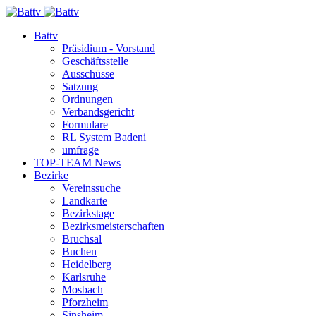
Battv
Präsidium - Vorstand
Geschäftsstelle
Ausschüsse
Satzung
Ordnungen
Verbandsgericht
Formulare
RL System Badeni
umfrage
TOP-TEAM News
Bezirke
Vereinssuche
Landkarte
Bezirkstage
Bezirksmeisterschaften
Bruchsal
Buchen
Heidelberg
Karlsruhe
Mosbach
Pforzheim
Sinsheim