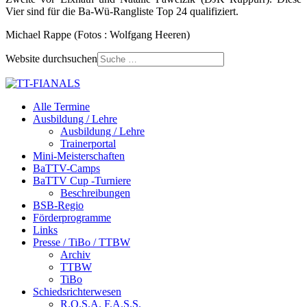
Vier sind für die Ba-Wü-Rangliste Top 24 qualifiziert.
Michael Rappe (Fotos : Wolfgang Heeren)
Website durchsuchen
Alle Termine
Ausbildung / Lehre
Ausbildung / Lehre
Trainerportal
Mini-Meisterschaften
BaTTV-Camps
BaTTV Cup -Turniere
Beschreibungen
BSB-Regio
Förderprogramme
Links
Presse / TiBo / TTBW
Archiv
TTBW
TiBo
Schiedsrichterwesen
R.O.S.A. F.A.S.S.