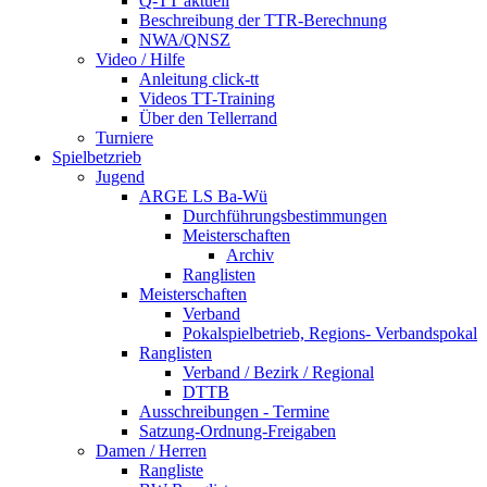
Q-TT aktuell
Beschreibung der TTR-Berechnung
NWA/QNSZ
Video / Hilfe
Anleitung click-tt
Videos TT-Training
Über den Tellerrand
Turniere
Spielbetzrieb
Jugend
ARGE LS Ba-Wü
Durchführungsbestimmungen
Meisterschaften
Archiv
Ranglisten
Meisterschaften
Verband
Pokalspielbetrieb, Regions- Verbandspokal
Ranglisten
Verband / Bezirk / Regional
DTTB
Ausschreibungen - Termine
Satzung-Ordnung-Freigaben
Damen / Herren
Rangliste