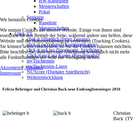
BW-Ranglisten
Meisterschaften
Pokal
Senioren
Wir benutzen Cookies
Rangliste
Meisterschaften
Wir nutzen Cookies auf unserer Website. Einige von ihnen sind
Click-TT
essenziell für den Betrieb der Seite, während andere uns helfen, diese
click-tt öffentlich (freier Zugang)
Website und die Nutzererfahrung zu verbessern (Tracking Cookies).
click-tt nuVerband (Kommunikation)
Sie können selbst entscheiden, ob Sie die Cookies zulassen möchten.
click-tt nuLiga (Sportwarte, Spielleiter)
Bitte beachten Sie, dass bei einer Ablehnung womöglich nicht mehr
Click-tt nu Liga Kurier (Pressemodul)
alle Funktionalitäten der Seite zur Verfügung stehen.
myTischtennis
myTischtennis-Ligen
Akzeptieren
Ablehnen
NUScore (Digitaler Spielbericht)
Impressum
Weiterentwicklung
Felicia Behringer und Christian Back neue Endranglistensieger 2016
Christian
Back (TV