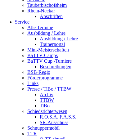
Tauberbischofsheim
Rhein-Neckar
Anschriften
Service
Alle Termine
Ausbildung / Lehre
Ausbildung / Lehre
Trainerportal
Mini-Meisterschaften
BaTTV-Camps
BaTTV Cup -Turniere
Beschreibungen
BSB-Regio
Förderprogramme
Links
Presse / TiBo / TTBW
Archiv
TTBW
TiBo
Schiedsrichterwesen
R.O.S.A. F.A.S.S.
SR-Ausschuss
Schnuppermobil
TTR