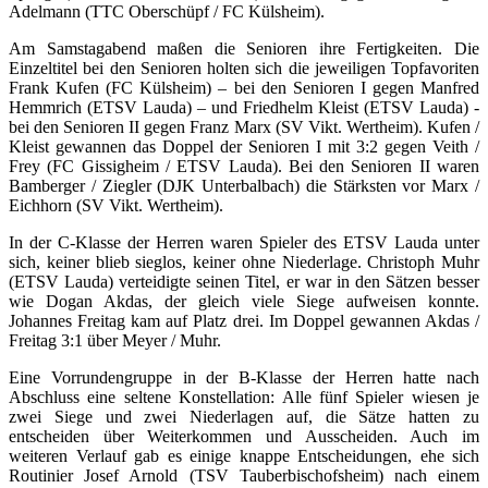
Adelmann (TTC Oberschüpf / FC Külsheim).
Am Samstagabend maßen die Senioren ihre Fertigkeiten. Die
Einzeltitel bei den Senioren holten sich die jeweiligen Topfavoriten
Frank Kufen (FC Külsheim) – bei den Senioren I gegen Manfred
Hemmrich (ETSV Lauda) – und Friedhelm Kleist (ETSV Lauda) -
bei den Senioren II gegen Franz Marx (SV Vikt. Wertheim). Kufen /
Kleist gewannen das Doppel der Senioren I mit 3:2 gegen Veith /
Frey (FC Gissigheim / ETSV Lauda). Bei den Senioren II waren
Bamberger / Ziegler (DJK Unterbalbach) die Stärksten vor Marx /
Eichhorn (SV Vikt. Wertheim).
In der C-Klasse der Herren waren Spieler des ETSV Lauda unter
sich, keiner blieb sieglos, keiner ohne Niederlage. Christoph Muhr
(ETSV Lauda) verteidigte seinen Titel, er war in den Sätzen besser
wie Dogan Akdas, der gleich viele Siege aufweisen konnte.
Johannes Freitag kam auf Platz drei. Im Doppel gewannen Akdas /
Freitag 3:1 über Meyer / Muhr.
Eine Vorrundengruppe in der B-Klasse der Herren hatte nach
Abschluss eine seltene Konstellation: Alle fünf Spieler wiesen je
zwei Siege und zwei Niederlagen auf, die Sätze hatten zu
entscheiden über Weiterkommen und Ausscheiden. Auch im
weiteren Verlauf gab es einige knappe Entscheidungen, ehe sich
Routinier Josef Arnold (TSV Tauberbischofsheim) nach einem