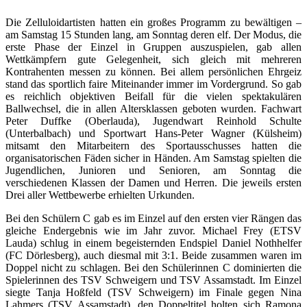
Die Zelluloidartisten hatten ein großes Programm zu bewältigen –
am Samstag 15 Stunden lang, am Sonntag deren elf. Der Modus, die
erste Phase der Einzel in Gruppen auszuspielen, gab allen
Wettkämpfern gute Gelegenheit, sich gleich mit mehreren
Kontrahenten messen zu können. Bei allem persönlichen Ehrgeiz
stand das sportlich faire Miteinander immer im Vordergrund. So gab
es reichlich objektiven Beifall für die vielen spektakulären
Ballwechsel, die in allen Altersklassen geboten wurden. Fachwart
Peter Duffke (Oberlauda), Jugendwart Reinhold Schulte
(Unterbalbach) und Sportwart Hans-Peter Wagner (Külsheim)
mitsamt den Mitarbeitern des Sportausschusses hatten die
organisatorischen Fäden sicher in Händen. Am Samstag spielten die
Jugendlichen, Junioren und Senioren, am Sonntag die
verschiedenen Klassen der Damen und Herren. Die jeweils ersten
Drei aller Wettbewerbe erhielten Urkunden.
Bei den Schülern C gab es im Einzel auf den ersten vier Rängen das
gleiche Endergebnis wie im Jahr zuvor. Michael Frey (ETSV
Lauda) schlug in einem begeisternden Endspiel Daniel Nothhelfer
(FC Dörlesberg), auch diesmal mit 3:1. Beide zusammen waren im
Doppel nicht zu schlagen. Bei den Schülerinnen C dominierten die
Spielerinnen des TSV Schweigern und TSV Assamstadt. Im Einzel
siegte Tanja Hoßfeld (TSV Schweigern) im Finale gegen Nina
Lahmers (TSV Assamstadt), den Doppeltitel holten sich Ramona