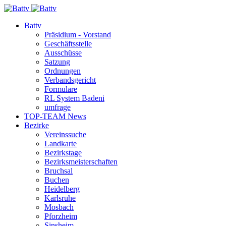
Battv
Präsidium - Vorstand
Geschäftsstelle
Ausschüsse
Satzung
Ordnungen
Verbandsgericht
Formulare
RL System Badeni
umfrage
TOP-TEAM News
Bezirke
Vereinssuche
Landkarte
Bezirkstage
Bezirksmeisterschaften
Bruchsal
Buchen
Heidelberg
Karlsruhe
Mosbach
Pforzheim
Sinsheim