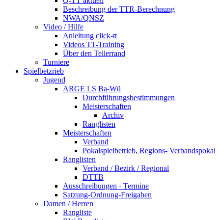
Q-TT aktuell
Beschreibung der TTR-Berechnung
NWA/QNSZ
Video / Hilfe
Anleitung click-tt
Videos TT-Training
Über den Tellerrand
Turniere
Spielbetzrieb
Jugend
ARGE LS Ba-Wü
Durchführungsbestimmungen
Meisterschaften
Archiv
Ranglisten
Meisterschaften
Verband
Pokalspielbetrieb, Regions- Verbandspokal
Ranglisten
Verband / Bezirk / Regional
DTTB
Ausschreibungen - Termine
Satzung-Ordnung-Freigaben
Damen / Herren
Rangliste