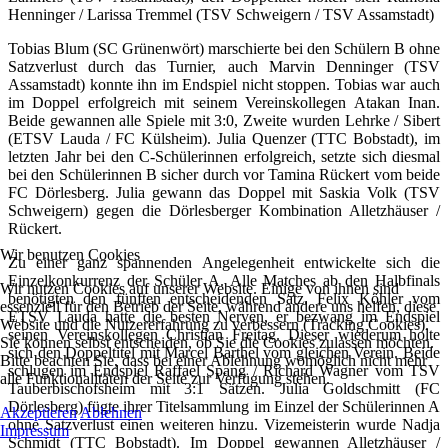
Henninger / Larissa Tremmel (TSV Schweigern / TSV Assamstadt)
Tobias Blum (SC Grünenwört) marschierte bei den Schülern B ohne
Satzverlust durch das Turnier, auch Marvin Denninger (TSV
Assamstadt) konnte ihn im Endspiel nicht stoppen. Tobias war auch
im Doppel erfolgreich mit seinem Vereinskollegen Atakan Inan.
Beide gewannen alle Spiele mit 3:0, Zweite wurden Lehrke / Sibert
(ETSV Lauda / FC Külsheim). Julia Quenzer (TTC Bobstadt), im
letzten Jahr bei den C-Schülerinnen erfolgreich, setzte sich diesmal
bei den Schülerinnen B sicher durch vor Tamina Rückert vom beide
FC Dörlesberg. Julia gewann das Doppel mit Saskia Volk (TSV
Schweigern) gegen die Dörlesberger Kombination Alletzhäuser /
Rückert.
Wir benutzen Cookies
Zu einer ganz spannenden Angelegenheit entwickelte sich die
Einzelkonkurrenz der Schüler A. Alle Matches ab den Halbfinals
Wir nutzen Cookies auf unserer Website. Einige von ihnen sind
benötigten den fünften entscheidenden Satz. Felix Köhler vom
essenziell für den Betrieb der Seite, während andere uns helfen, diese
ETSV Lauda hatte die besten Nerven, er bezwang im Endspiel
Website und die Nutzererfahrung zu verbessern (Tracking Cookies).
seinen Vereinskollegen Christian Freitag. Dieser wiederum holte
Sie können selbst entscheiden, ob Sie die Cookies zulassen möchten.
sich den Doppeltitel mit Marcel Barthel vom gleichen Verein. Beide
Bitte beachten Sie, dass bei einer Ablehnung womöglich nicht mehr
schlugen im Endspiel Raffael Spang / Richard Wagner vom TSV
alle Funktionalitäten der Seite zur Verfügung stehen.
Tauberbischofsheim mit 3:1 Sätzen. Julia Goldschmitt (FC
Dörlesberg) fügte ihrer Titelsammlung im Einzel der Schülerinnen A
Akzeptieren
Ablehnen
ohne Satzverlust einen weiteren hinzu. Vizemeisterin wurde Nadja
Impressum
Schmidt (TTC Bobstadt). Im Doppel gewannen Alletzhäuser /