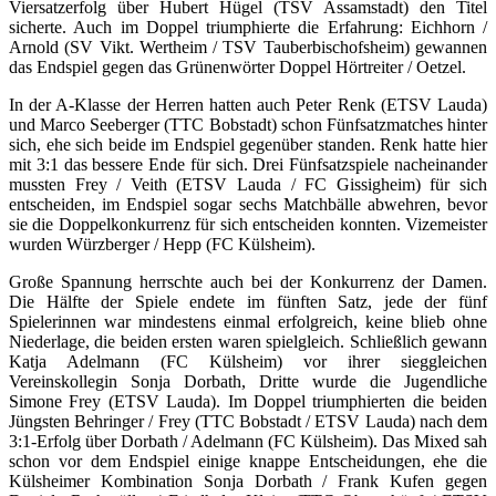
Viersatzerfolg über Hubert Hügel (TSV Assamstadt) den Titel
sicherte. Auch im Doppel triumphierte die Erfahrung: Eichhorn /
Arnold (SV Vikt. Wertheim / TSV Tauberbischofsheim) gewannen
das Endspiel gegen das Grünenwörter Doppel Hörtreiter / Oetzel.
In der A-Klasse der Herren hatten auch Peter Renk (ETSV Lauda)
und Marco Seeberger (TTC Bobstadt) schon Fünfsatzmatches hinter
sich, ehe sich beide im Endspiel gegenüber standen. Renk hatte hier
mit 3:1 das bessere Ende für sich. Drei Fünfsatzspiele nacheinander
mussten Frey / Veith (ETSV Lauda / FC Gissigheim) für sich
entscheiden, im Endspiel sogar sechs Matchbälle abwehren, bevor
sie die Doppelkonkurrenz für sich entscheiden konnten. Vizemeister
wurden Würzberger / Hepp (FC Külsheim).
Große Spannung herrschte auch bei der Konkurrenz der Damen.
Die Hälfte der Spiele endete im fünften Satz, jede der fünf
Spielerinnen war mindestens einmal erfolgreich, keine blieb ohne
Niederlage, die beiden ersten waren spielgleich. Schließlich gewann
Katja Adelmann (FC Külsheim) vor ihrer sieggleichen
Vereinskollegin Sonja Dorbath, Dritte wurde die Jugendliche
Simone Frey (ETSV Lauda). Im Doppel triumphierten die beiden
Jüngsten Behringer / Frey (TTC Bobstadt / ETSV Lauda) nach dem
3:1-Erfolg über Dorbath / Adelmann (FC Külsheim). Das Mixed sah
schon vor dem Endspiel einige knappe Entscheidungen, ehe die
Külsheimer Kombination Sonja Dorbath / Frank Kufen gegen