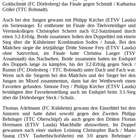
Goldschmitt (FC Dörlesberg) das Finale gegen Schmidt / Katharina
Göller (TTC Bobstadt).
Auch bei den Jungen gewann mit Philipp Kircher (ETSV Lauda)
ein Seriensieger. Er entthronte im Finale den Titelverteidiger und
Vereinskollegen Christopher Scherer nach 0:2-Satzrüstand durch
einen 3:2-Erfolg. Beide zusammen holten den Doppeltitel mit einem
Sieg über die Külsheimer Kombination Soden / Junak. Bei den
Mädchen siegte die letztjährige Dritte Simone Frey (ETSV Lauda)
ohne Satzverlust, im Finale hatte Christina Langer (TSV
Assamstadt) das Nachsehen. Beide zusammen hatten im Endspiel
des Doppels lange zu kämpfen, bis der 3:2-Erfolg gegen Steck /
Rumm (FC Dörlesberg / TTC Bobstadt) unter Dach und Fach war.
Wenn sich die Siegerin bei den Mädchen und der Sieger bei den
Jungen im Mixed zusammentun, dann hat der Wettbewerb einen
Favoriten gefunden. Simone Frey / Philipp Kircher (ETSV Lauda)
bestätigten ihre Favoritenstellung auch im Endspiel beim 3:1-Sieg
über die Dörlesberger Steck / Schulz.
Thomas Adelmann (FC Külsheim) gewann den Einzeltitel bei den
Junioren und hatte dabei sowohl gegen den Zweiten Philipp
Behringer (TTC Oberschüpf) als auch gegen den Dritten Florian
Herrmann (ETSV Lauda) Matchbälle abzuwehren. Im Doppel
gewannen nach einer starken Leistung Christopher Bach / Mario
Spang (TSV Tauberbischofsheim) mit 3:0 gegen Behringer /