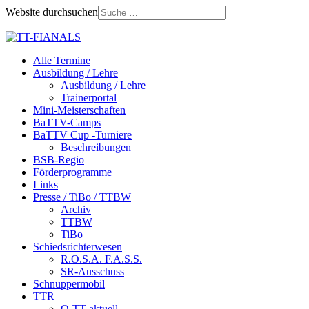
Website durchsuchen
Alle Termine
Ausbildung / Lehre
Ausbildung / Lehre
Trainerportal
Mini-Meisterschaften
BaTTV-Camps
BaTTV Cup -Turniere
Beschreibungen
BSB-Regio
Förderprogramme
Links
Presse / TiBo / TTBW
Archiv
TTBW
TiBo
Schiedsrichterwesen
R.O.S.A. F.A.S.S.
SR-Ausschuss
Schnuppermobil
TTR
Q-TT aktuell