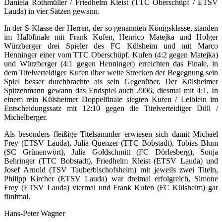
Daniela Rothmüller / Friedhelm Kleist (TTC Oberschüpf / ETSV
Lauda) in vier Sätzen gewann.
In der S-Klasse der Herren, der so genannten Königsklasse, standen
im Halbfinale mit Frank Kufen, Henrico Matejka und Holger
Würzberger drei Spieler des FC Külsheim und mit Marco
Henninger einer vom TTC Oberschüpf. Kufen (4:2 gegen Matejka)
und Würzberger (4:1 gegen Henninger) erreichten das Finale, in
dem Titelverteidiger Kufen über weite Strecken der Begegnung sein
Spiel besser durchbrachte als sein Gegenüber. Der Külsheimer
Spitzenmann gewann das Endspiel auch 2006, diesmal mit 4:1. In
einem rein Külsheimer Doppelfinale siegten Kufen / Leiblein im
Entscheidungssatz mit 12:10 gegen die Titelverteidiger Düll /
Michelberger.
Als besonders fleißige Titelsammler erwiesen sich damit Michael
Frey (ETSV Lauda), Julia Quenzer (TTC Bobstadt), Tobias Blum
(SC Grünenwört), Julia Goldschmitt (FC Dörlesberg), Sonja
Behringer (TTC Bobstadt), Friedhelm Kleist (ETSV Lauda) und
Josef Arnold (TSV Tauberbischofsheim) mit jeweils zwei Titeln,
Philipp Kircher (ETSV Lauda) war dreimal erfolgreich, Simone
Frey (ETSV Lauda) viermal und Frank Kufen (FC Külsheim) gar
fünfmal.
Hans-Peter Wagner