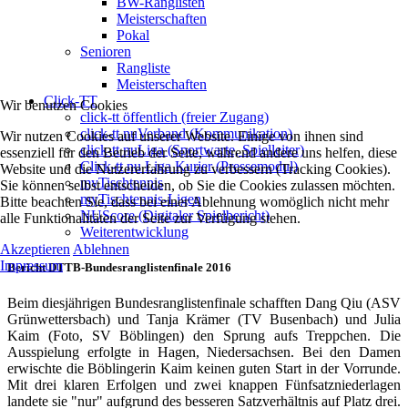
BW-Ranglisten
Meisterschaften
Pokal
Senioren
Rangliste
Meisterschaften
Click-TT
Wir benutzen Cookies
click-tt öffentlich (freier Zugang)
click-tt nuVerband (Kommunikation)
Wir nutzen Cookies auf unserer Website. Einige von ihnen sind
click-tt nuLiga (Sportwarte, Spielleiter)
essenziell für den Betrieb der Seite, während andere uns helfen, diese
Click-tt nu Liga Kurier (Pressemodul)
Website und die Nutzererfahrung zu verbessern (Tracking Cookies).
myTischtennis
Sie können selbst entscheiden, ob Sie die Cookies zulassen möchten.
myTischtennis-Ligen
Bitte beachten Sie, dass bei einer Ablehnung womöglich nicht mehr
NUScore (Digitaler Spielbericht)
alle Funktionalitäten der Seite zur Verfügung stehen.
Weiterentwicklung
Akzeptieren
Ablehnen
Impressum
Bericht DTTB-Bundesranglistenfinale 2016
Beim diesjährigen Bundesranglistenfinale schafften Dang Qiu (ASV
Grünwettersbach) und Tanja Krämer (TV Busenbach) und Julia
Kaim (Foto, SV Böblingen) den Sprung aufs Treppchen. Die
Ausspielung erfolgte in Hagen, Niedersachsen. Bei den Damen
erwischte die Böblingerin Kaim keinen guten Start in der Vorrunde.
Mit drei klaren Erfolgen und zwei knappen Fünfsatzniederlagen
landete sie "nur" aufgrund des besseren Satzverhältnis auf Platz drei.