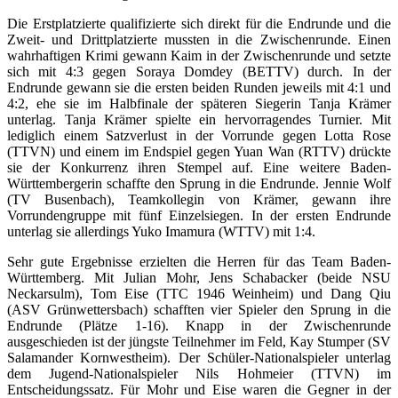
Die Erstplatzierte qualifizierte sich direkt für die Endrunde und die
Zweit- und Drittplatzierte mussten in die Zwischenrunde. Einen
wahrhaftigen Krimi gewann Kaim in der Zwischenrunde und setzte
sich mit 4:3 gegen Soraya Domdey (BETTV) durch. In der
Endrunde gewann sie die ersten beiden Runden jeweils mit 4:1 und
4:2, ehe sie im Halbfinale der späteren Siegerin Tanja Krämer
unterlag. Tanja Krämer spielte ein hervorragendes Turnier. Mit
lediglich einem Satzverlust in der Vorrunde gegen Lotta Rose
(TTVN) und einem im Endspiel gegen Yuan Wan (RTTV) drückte
sie der Konkurrenz ihren Stempel auf. Eine weitere Baden-
Württembergerin schaffte den Sprung in die Endrunde. Jennie Wolf
(TV Busenbach), Teamkollegin von Krämer, gewann ihre
Vorrundengruppe mit fünf Einzelsiegen. In der ersten Endrunde
unterlag sie allerdings Yuko Imamura (WTTV) mit 1:4.
Sehr gute Ergebnisse erzielten die Herren für das Team Baden-
Württemberg. Mit Julian Mohr, Jens Schabacker (beide NSU
Neckarsulm), Tom Eise (TTC 1946 Weinheim) und Dang Qiu
(ASV Grünwettersbach) schafften vier Spieler den Sprung in die
Endrunde (Plätze 1-16). Knapp in der Zwischenrunde
ausgeschieden ist der jüngste Teilnehmer im Feld, Kay Stumper (SV
Salamander Kornwestheim). Der Schüler-Nationalspieler unterlag
dem Jugend-Nationalspieler Nils Hohmeier (TTVN) im
Entscheidungssatz. Für Mohr und Eise waren die Gegner in der