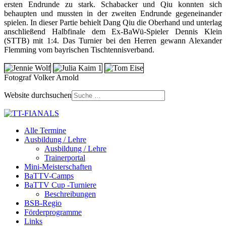
ersten Endrunde zu stark. Schabacker und Qiu konnten sich
behaupten und mussten in der zweiten Endrunde gegeneinander
spielen. In dieser Partie behielt Dang Qiu die Oberhand und unterlag
anschließend Halbfinale dem Ex-BaWü-Spieler Dennis Klein
(STTB) mit 1:4. Das Turnier bei den Herren gewann Alexander
Flemming vom bayrischen Tischtennisverband.
Fotograf Volker Arnold
Website durchsuchen
Alle Termine
Ausbildung / Lehre
Ausbildung / Lehre
Trainerportal
Mini-Meisterschaften
BaTTV-Camps
BaTTV Cup -Turniere
Beschreibungen
BSB-Regio
Förderprogramme
Links