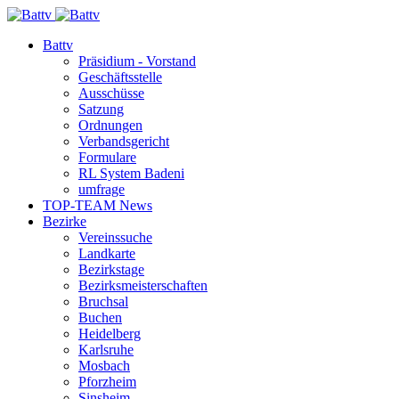
Battv
Präsidium - Vorstand
Geschäftsstelle
Ausschüsse
Satzung
Ordnungen
Verbandsgericht
Formulare
RL System Badeni
umfrage
TOP-TEAM News
Bezirke
Vereinssuche
Landkarte
Bezirkstage
Bezirksmeisterschaften
Bruchsal
Buchen
Heidelberg
Karlsruhe
Mosbach
Pforzheim
Sinsheim