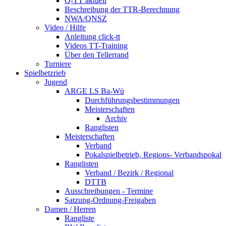
Q-TT aktuell
Beschreibung der TTR-Berechnung
NWA/QNSZ
Video / Hilfe
Anleitung click-tt
Videos TT-Training
Über den Tellerrand
Turniere
Spielbetzrieb
Jugend
ARGE LS Ba-Wü
Durchführungsbestimmungen
Meisterschaften
Archiv
Ranglisten
Meisterschaften
Verband
Pokalspielbetrieb, Regions- Verbandspokal
Ranglisten
Verband / Bezirk / Regional
DTTB
Ausschreibungen - Termine
Satzung-Ordnung-Freigaben
Damen / Herren
Rangliste