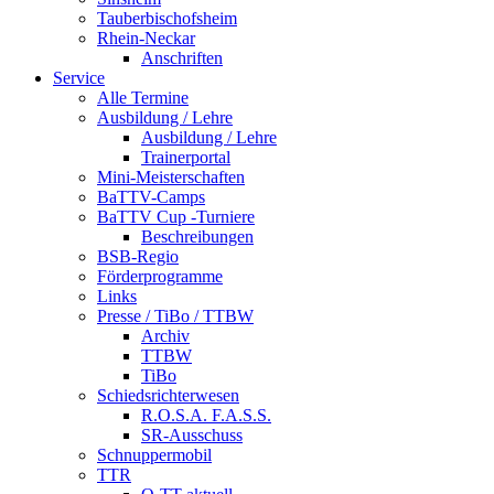
Tauberbischofsheim
Rhein-Neckar
Anschriften
Service
Alle Termine
Ausbildung / Lehre
Ausbildung / Lehre
Trainerportal
Mini-Meisterschaften
BaTTV-Camps
BaTTV Cup -Turniere
Beschreibungen
BSB-Regio
Förderprogramme
Links
Presse / TiBo / TTBW
Archiv
TTBW
TiBo
Schiedsrichterwesen
R.O.S.A. F.A.S.S.
SR-Ausschuss
Schnuppermobil
TTR