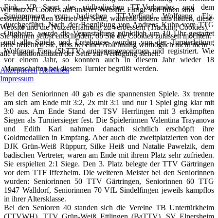
Fink, VP Sport des südbadischen TT-Verbandes, und dem
Wir nutzen Cookies auf unserer Website. Einige von ihnen sind
Seniorenwart vom badischen TT-Verband Wolfgang Ely,
essenziell für den Betrieb der Seite, während andere uns helfen, diese
durchgeführt. Nach der Begrüßung von Andreas Kuhn vom TTG
Website und die Nutzererfahrung zu verbessern (Tracking Cookies).
Ötigheim, wurde die Veranstaltung pünktlich um 10 Uhr gestartet
Sie können selbst entscheiden, ob Sie die Cookies zulassen möchten.
und alle Spiele und Ergebnisse wurden von der Turnierleitung
Bitte beachten Sie, dass bei einer Ablehnung womöglich nicht mehr
Wolfgang Fien (SbTTV) entgegengenommen und registriert. Wie
alle Funktionalitäten der Seite zur Verfügung stehen.
vor einem Jahr, so konnten auch in diesem Jahr wieder 18
Mannschaften bei diesem Turnier begrüßt werden.
Akzeptieren
Ablehnen
Impressum
Bei den Seniorinnen 40 gab es die spannensten Spiele. 3x trennte
am sich am Ende mit 3:2, 2x mit 3:1 und nur 1 Spiel ging klar mit
3:0 aus. Am Ende Stand der TSV Herrlingen mit 3 erkämpften
Siegen als Turniersieger fest. Die Spielerinnen Valentina Trayanova
und Edith Karl nahmen danach sichtlich erschöpft ihre
Goldmedaillen in Empfang. Aber auch die zweitplatzierten von der
DJK Grün-Weiß Rüppurr, Silke Heiß und Natalie Pawelzik, dem
badischen Vertreter, waren am Ende mit ihrem Platz sehr zufrieden.
Sie erspielten 2:1 Siege. Den 3. Platz belegte der TTV Gärtringen
vor dem TTF Iffezheim. Die weiteren Meister bei den Seniorinnen
wurden: Seniorinnen 50 TTV Gärtringen, Seniorinnen 60 TTG
1947 Walldorf, Seniorinnen 70 VfL Sindelfingen jeweils kampflos
in ihrer Altersklasse.
Bei den Senioren 40 standen sich die Vereine TB Untertürkheim
(TTVWH), TTV Grün-Weiß Ettlingen (BaTTV), SV Elpersheim