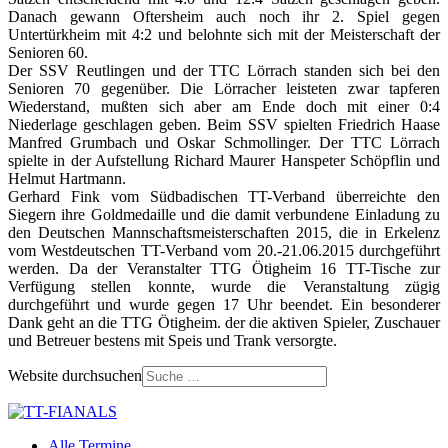
Danach gewann Oftersheim auch noch ihr 2. Spiel gegen
Untertürkheim mit 4:2 und belohnte sich mit der Meisterschaft der
Senioren 60.
Der SSV Reutlingen und der TTC Lörrach standen sich bei den
Senioren 70 gegenüber. Die Lörracher leisteten zwar tapferen
Wiederstand, mußten sich aber am Ende doch mit einer 0:4
Niederlage geschlagen geben. Beim SSV spielten Friedrich Haase
Manfred Grumbach und Oskar Schmollinger. Der TTC Lörrach
spielte in der Aufstellung Richard Maurer Hanspeter Schöpflin und
Helmut Hartmann.
Gerhard Fink vom Südbadischen TT-Verband überreichte den
Siegern ihre Goldmedaille und die damit verbundene Einladung zu
den Deutschen Mannschaftsmeisterschaften 2015, die in Erkelenz
vom Westdeutschen TT-Verband vom 20.-21.06.2015 durchgeführt
werden. Da der Veranstalter TTG Ötigheim 16 TT-Tische zur
Verfügung stellen konnte, wurde die Veranstaltung zügig
durchgeführt und wurde gegen 17 Uhr beendet. Ein besonderer
Dank geht an die TTG Ötigheim. der die aktiven Spieler, Zuschauer
und Betreuer bestens mit Speis und Trank versorgte.
Website durchsuchen
Alle Termine