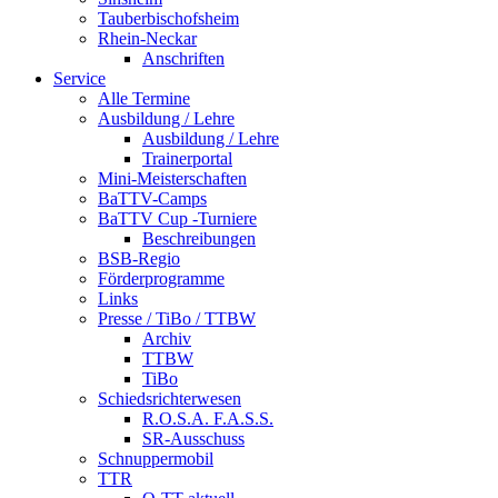
Tauberbischofsheim
Rhein-Neckar
Anschriften
Service
Alle Termine
Ausbildung / Lehre
Ausbildung / Lehre
Trainerportal
Mini-Meisterschaften
BaTTV-Camps
BaTTV Cup -Turniere
Beschreibungen
BSB-Regio
Förderprogramme
Links
Presse / TiBo / TTBW
Archiv
TTBW
TiBo
Schiedsrichterwesen
R.O.S.A. F.A.S.S.
SR-Ausschuss
Schnuppermobil
TTR