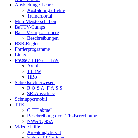
Ausbildung / Lehre
Ausbildung / Lehre
Trainerportal
Mini-Meisterschaften
BaTTV-Camps
BaTTV Cup -Turniere
Beschreibungen
BSB-Regio
Förderprogramme
Links
Presse / TiBo / TTBW
Archiv
TTBW
TiBo
Schiedsrichterwesen
R.O.S.A. F.A.S.S.
SR-Ausschuss
Schnuppermobil
TTR
Q-TT aktuell
Beschreibung der TTR-Berechnung
NWA/QNSZ
Video / Hilfe
Anleitung click-tt
Videos TT-Training