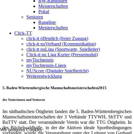
BW-Ranglisten
Meisterschaften
Pokal
Senioren
Rangliste
Meisterschaften
Click-TT
click-tt öffentlich (freier Zugang)
click-tt nuVerband (Kommunikation)
click-tt nuLiga (Sportwarte, Spielleiter)
Click-tt nu Liga Kurier (Pressemodul)
myTischtennis
myTischtennis-Ligen
NUScore (Digitaler Spielbericht)
Weiterentwicklung
5. Baden-Württembergische Mannschaftsmeisterschaften2015
der Seniorinnen und Senioren
Im südbadischen Ötigheim fanden die 5. Baden-Württembergischen
Mannschaftsmeisterschaften der 3 Verbände TTVWH, SbTTV und
BaTTV statt. Der veranstaltende Verein war die TTG Ötigheim. In
der Büchelwaldhalle, in der die Aktiven ideale Sportbedingungen
Wir benutzen Cookies
vorfanden, wurde die Veranstaltung unter der Leitung von Gerhard