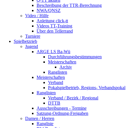
Q-TT aktuell
Beschreibung der TTR-Berechnung
NWA/QNSZ
Video / Hilfe
Anleitung click-tt
Videos TT-Training
Über den Tellerrand
Turniere
Spielbetzrieb
Jugend
ARGE LS Ba-Wü
Durchführungsbestimmungen
Meisterschaften
Archiv
Ranglisten
Meisterschaften
Verband
Pokalspielbetrieb, Regions- Verbandspokal
Ranglisten
Verband / Bezirk / Regional
DTTB
Ausschreibungen - Termine
Satzung-Ordnung-Freigaben
Damen / Herren
Rangliste