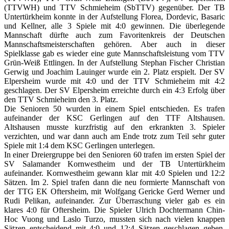
(TTVWH) und TTV Schmieheim (SbTTV) gegenüber. Der TB
Untertürkheim konnte in der Aufstellung Florea, Dordevic, Basaric
und Kellner, alle 3 Spiele mit 4:0 gewinnen. Die überlegende
Mannschaft dürfte auch zum Favoritenkreis der Deutschen
Mannschaftsmeisterschaften gehören. Aber auch in dieser
Spielklasse gab es wieder eine gute Mannschaftsleistung vom TTV
Grün-Weiß Ettlingen. In der Aufstellung Stephan Fischer Christian
Gerwig und Joachim Lauinger wurde ein 2. Platz erspielt. Der SV
Elpersheim wurde mit 4:0 und der TTV Schmieheim mit 4:2
geschlagen. Der SV Elpersheim erreichte durch ein 4:3 Erfolg über
den TTV Schmieheim den 3. Platz.
Die Senioren 50 wurden in einem Spiel entschieden. Es trafen
aufeinander der KSC Gerlingen auf den TTF Altshausen.
Altshausen musste kurzfristig auf den erkrankten 3. Spieler
verzichten, und war dann auch am Ende trotz zum Teil sehr guter
Spiele mit 1:4 dem KSC Gerlingen unterlegen.
In einer Dreiergruppe bei den Senioren 60 trafen im ersten Spiel der
SV Salamander Kornwestheim und der TB Untertürkheim
aufeinander. Kornwestheim gewann klar mit 4:0 Spielen und 12:2
Sätzen. Im 2. Spiel trafen dann die neu formierte Mannschaft von
der TTG EK Oftersheim, mit Wolfgang Gericke Gerd Werner und
Rudi Pelikan, aufeinander. Zur Überraschung vieler gab es ein
klares 4:0 für Oftersheim. Die Spieler Ulrich Dochtermann Chin-
Hoc Vuong und Laslo Turzo, mussten sich nach vielen knappen
Sätzen entscheidend mit 4:0 und 12:4 Sätzen geschlagen geben.