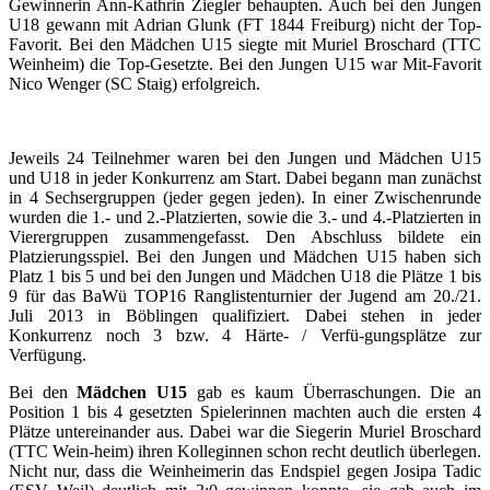
Gewinnerin Ann-Kathrin Ziegler behaupten. Auch bei den Jungen
U18 gewann mit Adrian Glunk (FT 1844 Freiburg) nicht der Top-
Favorit. Bei den Mädchen U15 siegte mit Muriel Broschard (TTC
Weinheim) die Top-Gesetzte. Bei den Jungen U15 war Mit-Favorit
Nico Wenger (SC Staig) erfolgreich.
Jeweils 24 Teilnehmer waren bei den Jungen und Mädchen U15
und U18 in jeder Konkurrenz am Start. Dabei begann man zunächst
in 4 Sechsergruppen (jeder gegen jeden). In einer Zwischenrunde
wurden die 1.- und 2.-Platzierten, sowie die 3.- und 4.-Platzierten in
Vierergruppen zusammengefasst. Den Abschluss bildete ein
Platzierungsspiel. Bei den Jungen und Mädchen U15 haben sich
Platz 1 bis 5 und bei den Jungen und Mädchen U18 die Plätze 1 bis
9 für das BaWü TOP16 Ranglistenturnier der Jugend am 20./21.
Juli 2013 in Böblingen qualifiziert. Dabei stehen in jeder
Konkurrenz noch 3 bzw. 4 Härte- / Verfü-gungsplätze zur
Verfügung.
Bei den
Mädchen U15
gab es kaum Überraschungen. Die an
Position 1 bis 4 gesetzten Spielerinnen machten auch die ersten 4
Plätze untereinander aus. Dabei war die Siegerin Muriel Broschard
(TTC Wein-heim) ihren Kolleginnen schon recht deutlich überlegen.
Nicht nur, dass die Weinheimerin das Endspiel gegen Josipa Tadic