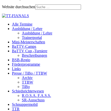
Website durchsuchen
Alle Termine
Ausbildung / Lehre
Ausbildung / Lehre
Trainerportal
Mini-Meisterschaften
BaTTV-Camps
BaTTV Cup -Turniere
Beschreibungen
BSB-Regio
Förderprogramme
Links
Presse / TiBo / TTBW
Archiv
TTBW
TiBo
Schiedsrichterwesen
R.O.S.A. F.A.S.S.
SR-Ausschuss
Schnuppermobil
TTR