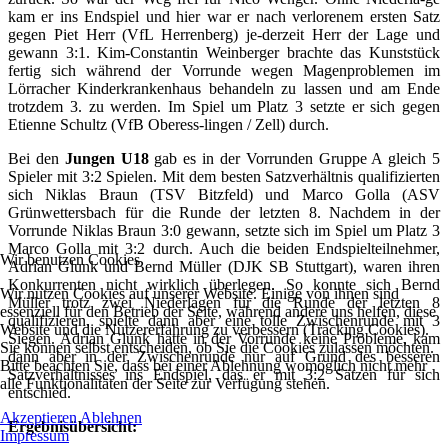
kam er ins Endspiel und hier war er nach verlorenem ersten Satz
gegen Piet Herr (VfL Herrenberg) je-derzeit Herr der Lage und
gewann 3:1. Kim-Constantin Weinberger brachte das Kunststück
fertig sich während der Vorrunde wegen Magenproblemen im
Lörracher Kinderkrankenhaus behandeln zu lassen und am Ende
trotzdem 3. zu werden. Im Spiel um Platz 3 setzte er sich gegen
Etienne Schultz (VfB Oberess-lingen / Zell) durch.
Bei den
Jungen U18
gab es in der Vorrunden Gruppe A gleich 5
Spieler mit 3:2 Spielen. Mit dem besten Satzverhältnis qualifizierten
sich Niklas Braun (TSV Bitzfeld) und Marco Golla (ASV
Grünwettersbach für die Runde der letzten 8. Nachdem in der
Vorrunde Niklas Braun 3:0 gewann, setzte sich im Spiel um Platz 3
Marco Golla mit 3:2 durch. Auch die beiden Endspielteilnehmer,
Wir benutzen Cookies
Adrian Glunk und Bernd Müller (DJK SB Stuttgart), waren ihren
Konkurrenten nicht wirklich überlegen. So konnte sich Bernd
Wir nutzen Cookies auf unserer Website. Einige von ihnen sind
Müller trotz zwei Niederlagen für die Runde der letzten 8
essenziell für den Betrieb der Seite, während andere uns helfen, diese
qualifizieren, spielte dann aber eine tolle Zwischenrunde mit 3
Website und die Nutzererfahrung zu verbessern (Tracking Cookies).
Siegen. Adrian Glunk hatte in der Vorrunde keine Probleme, kam
Sie können selbst entscheiden, ob Sie die Cookies zulassen möchten.
dann aber in der Zwischenrunde nur auf Grund des besseren
Bitte beachten Sie, dass bei einer Ablehnung womöglich nicht mehr
Satzverhältnisses ins Endspiel, das er mit 3:2 Sätzen für sich
alle Funktionalitäten der Seite zur Verfügung stehen.
entschied.
Akzeptieren
Ablehnen
Ergebnisübersicht:
Impressum