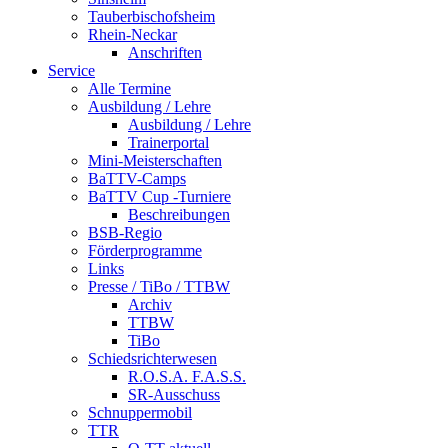
Tauberbischofsheim
Rhein-Neckar
Anschriften
Service
Alle Termine
Ausbildung / Lehre
Ausbildung / Lehre
Trainerportal
Mini-Meisterschaften
BaTTV-Camps
BaTTV Cup -Turniere
Beschreibungen
BSB-Regio
Förderprogramme
Links
Presse / TiBo / TTBW
Archiv
TTBW
TiBo
Schiedsrichterwesen
R.O.S.A. F.A.S.S.
SR-Ausschuss
Schnuppermobil
TTR