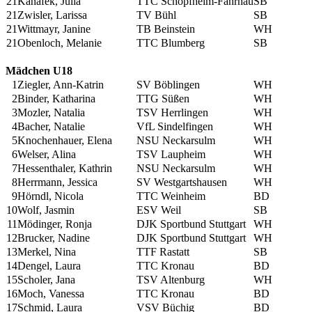
21
Kanafek, Julia
TTC Schopfheim-Fahrnau
SB
21
Zwisler, Larissa
TV Bühl
SB
21
Wittmayr, Janine
TB Beinstein
WH
21
Obenloch, Melanie
TTC Blumberg
SB
Mädchen U18
1
Ziegler, Ann-Katrin
SV Böblingen
WH
2
Binder, Katharina
TTG Süßen
WH
3
Mozler, Natalia
TSV Herrlingen
WH
4
Bacher, Natalie
VfL Sindelfingen
WH
5
Knochenhauer, Elena
NSU Neckarsulm
WH
6
Welser, Alina
TSV Laupheim
WH
7
Hessenthaler, Kathrin
NSU Neckarsulm
WH
8
Herrmann, Jessica
SV Westgartshausen
WH
9
Hörndl, Nicola
TTC Weinheim
BD
10
Wolf, Jasmin
ESV Weil
SB
11
Mödinger, Ronja
DJK Sportbund Stuttgart
WH
12
Brucker, Nadine
DJK Sportbund Stuttgart
WH
13
Merkel, Nina
TTF Rastatt
SB
14
Dengel, Laura
TTC Kronau
BD
15
Scholer, Jana
TSV Altenburg
WH
16
Moch, Vanessa
TTC Kronau
BD
17
Schmid, Laura
VSV Büchig
BD