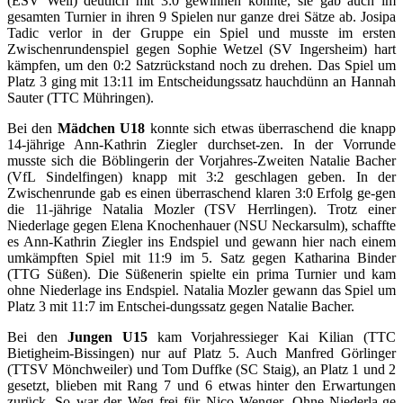
(ESV Weil) deutlich mit 3:0 gewinnen konnte, sie gab auch im
gesamten Turnier in ihren 9 Spielen nur ganze drei Sätze ab. Josipa
Tadic verlor in der Gruppe ein Spiel und musste im ersten
Zwischenrundenspiel gegen Sophie Wetzel (SV Ingersheim) hart
kämpfen, um den 0:2 Satzrückstand noch zu drehen. Das Spiel um
Platz 3 ging mit 13:11 im Entscheidungssatz hauchdünn an Hannah
Sauter (TTC Mühringen).
Bei den
Mädchen U18
konnte sich etwas überraschend die knapp
14-jährige Ann-Kathrin Ziegler durchset-zen. In der Vorrunde
musste sich die Böblingerin der Vorjahres-Zweiten Natalie Bacher
(VfL Sindelfingen) knapp mit 3:2 geschlagen geben. In der
Zwischenrunde gab es einen überraschend klaren 3:0 Erfolg ge-gen
die 11-jährige Natalia Mozler (TSV Herrlingen). Trotz einer
Niederlage gegen Elena Knochenhauer (NSU Neckarsulm), schaffte
es Ann-Kathrin Ziegler ins Endspiel und gewann hier nach einem
umkämpften Spiel mit 11:9 im 5. Satz gegen Katharina Binder
(TTG Süßen). Die Süßenerin spielte ein prima Turnier und kam
ohne Niederlage ins Endspiel. Natalia Mozler gewann das Spiel um
Platz 3 mit 11:7 im Entschei-dungssatz gegen Natalie Bacher.
Bei den
Jungen U15
kam Vorjahressieger Kai Kilian (TTC
Bietigheim-Bissingen) nur auf Platz 5. Auch Manfred Görlinger
(TTSV Mönchweiler) und Tom Duffke (SC Staig), an Platz 1 und 2
gesetzt, blieben mit Rang 7 und 6 etwas hinter den Erwartungen
zurück. So war der Weg frei für Nico Wenger. Ohne Niederla-ge