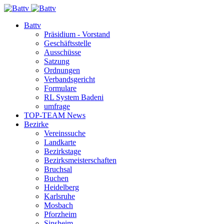
Battv
Präsidium - Vorstand
Geschäftsstelle
Ausschüsse
Satzung
Ordnungen
Verbandsgericht
Formulare
RL System Badeni
umfrage
TOP-TEAM News
Bezirke
Vereinssuche
Landkarte
Bezirkstage
Bezirksmeisterschaften
Bruchsal
Buchen
Heidelberg
Karlsruhe
Mosbach
Pforzheim
Sinsheim