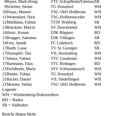
8
Bayer, Mark-Hong
TTC Schopfheim/Fahrnau
SB
9
Schröter, Stefan
TG Donzdorf
WH
10
Drauz, Manuel
TSG 1845 Heilbronn
WH
11
Westendorf, Nick
TSG Hofherrnweiler
WH
12
Mühlhaus, Fabian
TTSF Hohberg
SB
13
Brückner, Marcel
SV Deuchelried
WH
14
Hrnic, Kenan
DJK Rüppurr
BD
15
Brugger, Salomon
DJK Villingen
SB
16
Frey, Jannik
FC Lohrbach
BD
17
Barth, Lasse
TV St. Georgen
SB
17
Holzapfel, Tim
VfL Herrenberg
WH
17
Juhasz, Fabian
TTC Gnadental
WH
17
Hartmann, Elias
TTC Reilingen
BD
21
Pachlhofer, Mario
SSV Schönmünzach
WH
21
Binder, Tobias
TG Donzdorf
WH
21
Bacher, Daniel
VfL Sindelfingen
WH
21
Meisner, Stefan
TSG 1845 Heilbronn
WH
Legende
WH = Württemberg-Hohenzollern
BD = Baden
SB = Südbaden
Bericht Jürgen Mohr