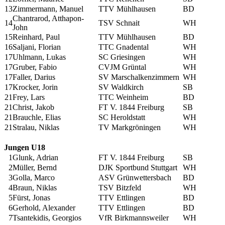
13
Zimmermann, Manuel
TTV Mühlhausen
BD
Chantrarod, Atthapon-
14
TSV Schnait
WH
John
15
Reinhard, Paul
TTV Mühlhausen
BD
16
Saljani, Florian
TTC Gnadental
WH
17
Uhlmann, Lukas
SC Griesingen
WH
17
Gruber, Fabio
CVJM Grüntal
WH
17
Faller, Darius
SV Marschalkenzimmern
WH
17
Krocker, Jorin
SV Waldkirch
SB
21
Frey, Lars
TTC Weinheim
BD
21
Christ, Jakob
FT V. 1844 Freiburg
SB
21
Brauchle, Elias
SC Heroldstatt
WH
21
Stralau, Niklas
TV Markgröningen
WH
Jungen U18
1
Glunk, Adrian
FT V. 1844 Freiburg
SB
2
Müller, Bernd
DJK Sportbund Stuttgart
WH
3
Golla, Marco
ASV Grünwettersbach
BD
4
Braun, Niklas
TSV Bitzfeld
WH
5
Fürst, Jonas
TTV Ettlingen
BD
6
Gerhold, Alexander
TTV Ettlingen
BD
7
Tsantekidis, Georgios
VfR Birkmannsweiler
WH