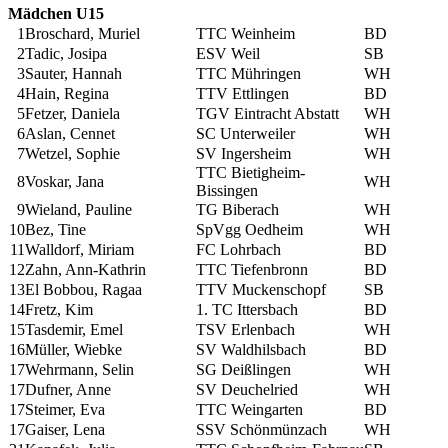
Mädchen U15
1
Broschard, Muriel
TTC Weinheim
BD
2
Tadic, Josipa
ESV Weil
SB
3
Sauter, Hannah
TTC Mühringen
WH
4
Hain, Regina
TTV Ettlingen
BD
5
Fetzer, Daniela
TGV Eintracht Abstatt
WH
6
Aslan, Cennet
SC Unterweiler
WH
7
Wetzel, Sophie
SV Ingersheim
WH
TTC Bietigheim-
8
Voskar, Jana
WH
Bissingen
9
Wieland, Pauline
TG Biberach
WH
10
Bez, Tine
SpVgg Oedheim
WH
11
Walldorf, Miriam
FC Lohrbach
BD
12
Zahn, Ann-Kathrin
TTC Tiefenbronn
BD
13
El Bobbou, Ragaa
TTV Muckenschopf
SB
14
Fretz, Kim
1. TC Ittersbach
BD
15
Tasdemir, Emel
TSV Erlenbach
WH
16
Müller, Wiebke
SV Waldhilsbach
BD
17
Wehrmann, Selin
SG Deißlingen
WH
17
Dufner, Anne
SV Deuchelried
WH
17
Steimer, Eva
TTC Weingarten
BD
17
Gaiser, Lena
SSV Schönmünzach
WH