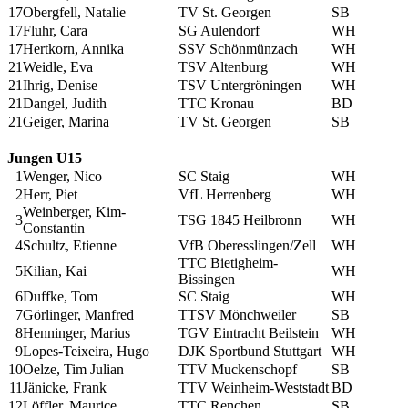
17
Obergfell, Natalie
TV St. Georgen
SB
17
Fluhr, Cara
SG Aulendorf
WH
17
Hertkorn, Annika
SSV Schönmünzach
WH
21
Weidle, Eva
TSV Altenburg
WH
21
Ihrig, Denise
TSV Untergröningen
WH
21
Dangel, Judith
TTC Kronau
BD
21
Geiger, Marina
TV St. Georgen
SB
Jungen U15
1
Wenger, Nico
SC Staig
WH
2
Herr, Piet
VfL Herrenberg
WH
Weinberger, Kim-
3
TSG 1845 Heilbronn
WH
Constantin
4
Schultz, Etienne
VfB Oberesslingen/Zell
WH
TTC Bietigheim-
5
Kilian, Kai
WH
Bissingen
6
Duffke, Tom
SC Staig
WH
7
Görlinger, Manfred
TTSV Mönchweiler
SB
8
Henninger, Marius
TGV Eintracht Beilstein
WH
9
Lopes-Teixeira, Hugo
DJK Sportbund Stuttgart
WH
10
Oelze, Tim Julian
TTV Muckenschopf
SB
11
Jänicke, Frank
TTV Weinheim-Weststadt
BD
12
Löffler, Maurice
TTC Renchen
SB