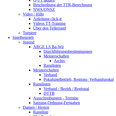
Q-TT aktuell
Beschreibung der TTR-Berechnung
NWA/QNSZ
Video / Hilfe
Anleitung click-tt
Videos TT-Training
Über den Tellerrand
Turniere
Spielbetzrieb
Jugend
ARGE LS Ba-Wü
Durchführungsbestimmungen
Meisterschaften
Archiv
Ranglisten
Meisterschaften
Verband
Pokalspielbetrieb, Regions- Verbandspokal
Ranglisten
Verband / Bezirk / Regional
DTTB
Ausschreibungen - Termine
Satzung-Ordnung-Freigaben
Damen / Herren
Rangliste