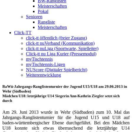
BW-Ranglisten
Meisterschaften
Pokal
Senioren
Rangliste
Meisterschaften
Click-TT
click-tt öffentlich (freier Zugang)
click-tt nuVerband (Kommunikation)
click-tt nuLiga (Sportwarte, Spielleiter)
Click-tt nu Liga Kurier (Pressemodul)
myTischtennis
myTischtennis-Ligen
NUScore (Digitaler Spielbericht)
Weiterentwicklung
BaWü-Jahrgangs-Ranglistenturnier der Jugend U15/U18 am 29.06.2013 in
Wehr (Südbaden)
Mädchen U18: letztjährige U14 Siegerin Ann-Kathrin Ziegler setzt sich
durch
Am 29. Juni 2013 wurde in Wehr (Südbaden) zum 10. Mal das
Jahrgangs-Ranglistenturnier für die Jugend U15 und U18 auf
baden-württembergischer Ebene durchgeführt. Bei den Mädchen
U18 konnte sich etwas überraschend die letztjährige U14