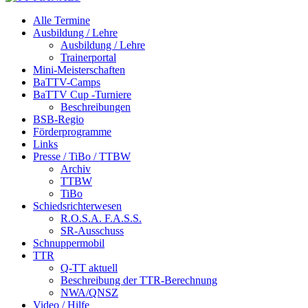
Alle Termine
Ausbildung / Lehre
Ausbildung / Lehre
Trainerportal
Mini-Meisterschaften
BaTTV-Camps
BaTTV Cup -Turniere
Beschreibungen
BSB-Regio
Förderprogramme
Links
Presse / TiBo / TTBW
Archiv
TTBW
TiBo
Schiedsrichterwesen
R.O.S.A. F.A.S.S.
SR-Ausschuss
Schnuppermobil
TTR
Q-TT aktuell
Beschreibung der TTR-Berechnung
NWA/QNSZ
Video / Hilfe