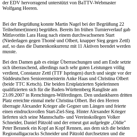
der EDV hervorragend unterstützt von BaTTV-Webmaster
Wolfgang Heeren.
Bei der Begrüßung konnte Martin Nagel bei der Begrüßung 22
Teilnehmer(innen) begrüßen. Bereits Im frühen Turnierverlauf gab
Mitfavoritin Lara Haug nach einem durchwachsenen Start
(Niederlagen gegen Thomè und Olbert, knapper Sieg gegen Zettl)
auf, so dass die Damenkonkurrenz mit 11 Aktiven beendet werden
musste.
Bei den Damen gab es einige Überraschungen und am Ende setzte
sich überraschend, allerdings nach sehr guten Leistungen völlig
verdient, Constanze Zettl (TTF Ispringen) durch und siegte vor der
Süddeutschen Seniorenmeisterin Anke Haas und Christina Olbert
(beide TTC Ketsch). Die beiden Erstplatzierten Spielerinnen
qualifizierten sich für die Baden-Württemberg Rangliste am
23.09.2007 in Remchingen-Wilferdingen. Den undankbaren dritten
Platz erreichte einmal mehr Christina Olbert. Bei den Herren
überragte Alexander Krieger alle Gegner um Längen und feierte
einen eindrucksvollen Start-Ziel-Sieg. Hinter Alexander Krieger
lieferten sich seine Mannschafts- und Vereinskollegen Volker
Schneider, Daniel Pätzold und der erneut gut aufgelegte „Oldie"
Peter Beranek ein Kopf an Kopf Rennen, aus dem sich die beiden
Regionalligacracks Schneider und Pätzold durchsetzten und die