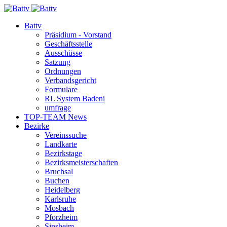
Battv
Präsidium - Vorstand
Geschäftsstelle
Ausschüsse
Satzung
Ordnungen
Verbandsgericht
Formulare
RL System Badeni
umfrage
TOP-TEAM News
Bezirke
Vereinssuche
Landkarte
Bezirkstage
Bezirksmeisterschaften
Bruchsal
Buchen
Heidelberg
Karlsruhe
Mosbach
Pforzheim
Sinsheim