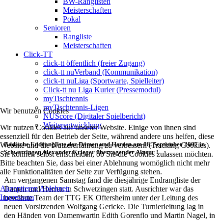
BW-Ranglisten
Meisterschaften
Pokal
Senioren
Rangliste
Meisterschaften
Click-TT
click-tt öffentlich (freier Zugang)
click-tt nuVerband (Kommunikation)
click-tt nuLiga (Sportwarte, Spielleiter)
Click-tt nu Liga Kurier (Pressemodul)
myTischtennis
myTischtennis-Ligen
Wir benutzen Cookies
NUScore (Digitaler Spielbericht)
Weiterentwicklung
Wir nutzen Cookies auf unserer Website. Einige von ihnen sind
essenziell für den Betrieb der Seite, während andere uns helfen, diese
Badische Endrangliste der Damen und Herren am 08. September 2007 in
Website und die Nutzererfahrung zu verbessern (Tracking Cookies).
Schwetzingen Alexander Krieger überragender Akteur !
Sie können selbst entscheiden, ob Sie die Cookies zulassen möchten.
Bitte beachten Sie, dass bei einer Ablehnung womöglich nicht mehr
alle Funktionalitäten der Seite zur Verfügung stehen.
Am vergangenen Samstag fand die diesjährige Endrangliste der
Akzeptieren
Ablehnen
Damen und Herren in Schwetzingen statt. Ausrichter war das
Impressum
bewährte Team der TTG EK Oftersheim unter der Leitung des
neuen Vorsitzenden Wolfgang Gericke. Die Turnierleitung lag in
den Händen von Damenwartin Edith Gorenflo und Martin Nagel, in