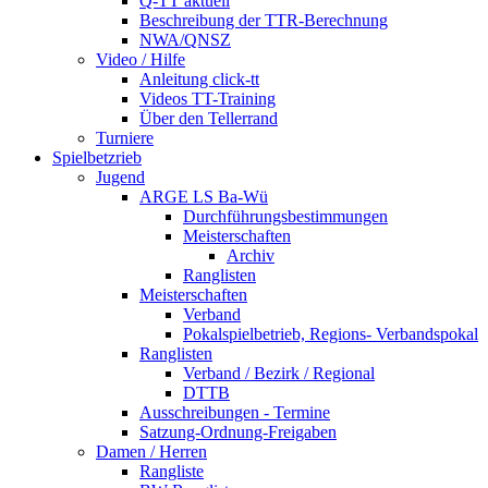
Q-TT aktuell
Beschreibung der TTR-Berechnung
NWA/QNSZ
Video / Hilfe
Anleitung click-tt
Videos TT-Training
Über den Tellerrand
Turniere
Spielbetzrieb
Jugend
ARGE LS Ba-Wü
Durchführungsbestimmungen
Meisterschaften
Archiv
Ranglisten
Meisterschaften
Verband
Pokalspielbetrieb, Regions- Verbandspokal
Ranglisten
Verband / Bezirk / Regional
DTTB
Ausschreibungen - Termine
Satzung-Ordnung-Freigaben
Damen / Herren
Rangliste