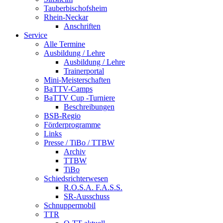
Tauberbischofsheim
Rhein-Neckar
Anschriften
Service
Alle Termine
Ausbildung / Lehre
Ausbildung / Lehre
Trainerportal
Mini-Meisterschaften
BaTTV-Camps
BaTTV Cup -Turniere
Beschreibungen
BSB-Regio
Förderprogramme
Links
Presse / TiBo / TTBW
Archiv
TTBW
TiBo
Schiedsrichterwesen
R.O.S.A. F.A.S.S.
SR-Ausschuss
Schnuppermobil
TTR