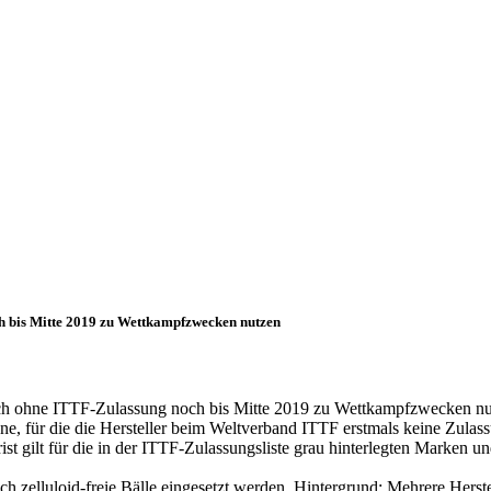
ch bis Mitte 2019 zu Wettkampfzwecken nutzen
 auch ohne ITTF-Zulassung noch bis Mitte 2019 zu Wettkampfzwecken n
bene, für die die Hersteller beim Weltverband ITTF erstmals keine Zulas
st gilt für die in der ITTF-Zulassungsliste grau hinterlegten Marken und
zelluloid-freie Bälle eingesetzt werden. Hintergrund: Mehrere Herstell