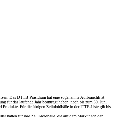
utzen. Das DTTB-Präsidium hat eine sogenannte Aufbrauchfrist
sung für das laufende Jahr beantragt haben, noch bis zum 30. Juni
 Produkte. Für die übrigen Zelluloidbälle in der ITTF-Liste gilt bis
er hatten für ihre Zellu-loidbälle, die auf dem Markt nach der