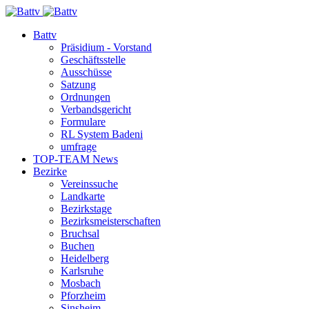
Battv
Präsidium - Vorstand
Geschäftsstelle
Ausschüsse
Satzung
Ordnungen
Verbandsgericht
Formulare
RL System Badeni
umfrage
TOP-TEAM News
Bezirke
Vereinssuche
Landkarte
Bezirkstage
Bezirksmeisterschaften
Bruchsal
Buchen
Heidelberg
Karlsruhe
Mosbach
Pforzheim
Sinsheim