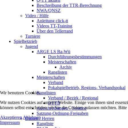
Q-TT aktuell
Beschreibung der TTR-Berechnung
NWA/QNSZ
Video / Hilfe
Anleitung click-tt
Videos TT-Training
Über den Tellerrand
Turniere
Spielbetzrieb
Jugend
ARGE LS Ba-Wü
Durchführungsbestimmungen
Meisterschaften
Archiv
Ranglisten
Meisterschaften
Verband
Pokalspielbetrieb, Regions- Verbandspokal
Wir benutzen Cookies
Ranglisten
Verband / Bezirk / Regional
Wir nutzen Cookies auf unserer Website. Einige von ihnen sind essenzi
DTTB
können selbst entscheiden, ob Sie die Cookies zulassen möchten. Bitte
Ausschreibungen - Termine
Satzung-Ordnung-Freigaben
Akzeptieren
Ablehnen
Damen / Herren
Impressum
Rangliste