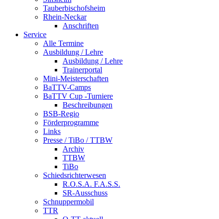
Tauberbischofsheim
Rhein-Neckar
Anschriften
Service
Alle Termine
Ausbildung / Lehre
Ausbildung / Lehre
Trainerportal
Mini-Meisterschaften
BaTTV-Camps
BaTTV Cup -Turniere
Beschreibungen
BSB-Regio
Förderprogramme
Links
Presse / TiBo / TTBW
Archiv
TTBW
TiBo
Schiedsrichterwesen
R.O.S.A. F.A.S.S.
SR-Ausschuss
Schnuppermobil
TTR