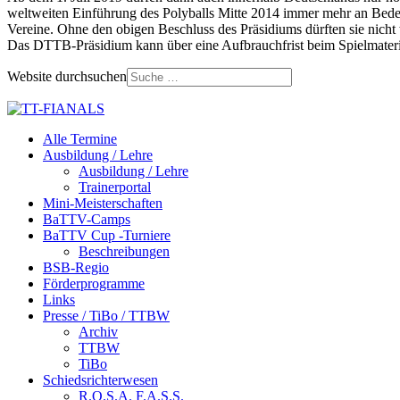
weltweiten Einführung des Polyballs Mitte 2014 immer mehr an Bedeut
Vereine. Ohne den obigen Beschluss des Präsidiums dürften sie nicht 
Das DTTB-Präsidium kann über eine Aufbrauchfrist beim Spielmateri
Website durchsuchen
Alle Termine
Ausbildung / Lehre
Ausbildung / Lehre
Trainerportal
Mini-Meisterschaften
BaTTV-Camps
BaTTV Cup -Turniere
Beschreibungen
BSB-Regio
Förderprogramme
Links
Presse / TiBo / TTBW
Archiv
TTBW
TiBo
Schiedsrichterwesen
R.O.S.A. F.A.S.S.