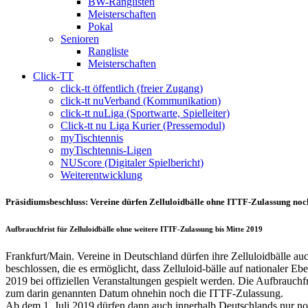
BW-Ranglisten
Meisterschaften
Pokal
Senioren
Rangliste
Meisterschaften
Click-TT
click-tt öffentlich (freier Zugang)
click-tt nuVerband (Kommunikation)
click-tt nuLiga (Sportwarte, Spielleiter)
Click-tt nu Liga Kurier (Pressemodul)
myTischtennis
myTischtennis-Ligen
NUScore (Digitaler Spielbericht)
Weiterentwicklung
Präsidiumsbeschluss: Vereine dürfen Zelluloidbälle ohne ITTF-Zulassung no
Aufbrauchfrist für Zelluloidbälle ohne weitere ITTF-Zulassung bis Mitte 2019
Frankfurt/Main. Vereine in Deutschland dürfen ihre Zelluloidbälle
beschlossen, die es ermöglicht, dass Zelluloid-bälle auf nationaler E
2019 bei offiziellen Veranstaltungen gespielt werden. Die Aufbrauchfri
zum darin genannten Datum ohnehin noch die ITTF-Zulassung.
Ab dem 1. Juli 2019 dürfen dann auch innerhalb Deutschlands nur noch 