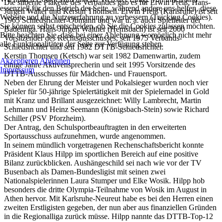
Die silberne Plakette des Verbandes gab es für Erwin Preiß, Hans-
essenziell für den Betrieb der Seite, während andere uns helfen, diese
Jürgen Walter und Kerstin Thomsen. Erwin Preiß (Karlsruhe) ist seit
Website und die Nutzererfahrung zu verbessern (Tracking Cookies).
1965 Schiedsrichter-Obmann und war u. a. auch Spielleiter der
Sie können selbst entscheiden, ob Sie die Cookies zulassen möchten.
Badenliga. Hans-Jürgen Walther (Hemsbach) ist seit 2000
Bitte beachten Sie, dass bei einer Ablehnung womöglich nicht mehr
Vorsitzender des Rechtsausschusses, seit 1975 Verbands-
alle Funktionalitäten der Seite zur Verfügung stehen.
Schiedsrichter und seit 1982 DTTB-Schiedsrichter.
Kerstin Thomsen (Ketsch) war seit 1982 Damenwartin, zudem
Akzeptieren
Ablehnen
einige Jahre Aktivensprecherin und seit 1995 Vorsitzende des
Impressum
DTTB-Ausschusses für Mädchen- und Frauensport.
Neben der Ehrung der Meister und Pokalsieger wurden noch vier
Spieler für 50-jährige Spielertätigkeit mit der Spielernadel in Gold
mit Kranz und Brillant ausgezeichnet: Willy Lambrecht, Martin
Lehmann und Heinz Seemann (Königsbach-Stein) sowie Richard
Schiller (PSV Pforzheim).
Der Antrag, den Schulsportbeauftragten in den erweiterten
Sportausschuss aufzunehmen, wurde angenommen.
In seinem mündlich vorgetragenen Rechenschaftsbericht konnte
Präsident Klaus Hilpp im sportlichen Bereich auf eine positive
Bilanz zurückblicken. Aushängeschild sei nach wie vor der TV
Busenbach als Damen-Bundesligist mit seinen zwei
Nationalspielerinnen Laura Stumper und Elke Wosik. Hilpp hob
besonders die dritte Olympia-Teilnahme von Wosik im August in
Athen hervor. Mit Karlsruhe-Neureut habe es bei den Herren einen
zweiten Erstligisten gegeben, der nun aber aus finanziellen Gründen
in die Regionalliga zurück müsse. Hilpp nannte das DTTB-Top-12