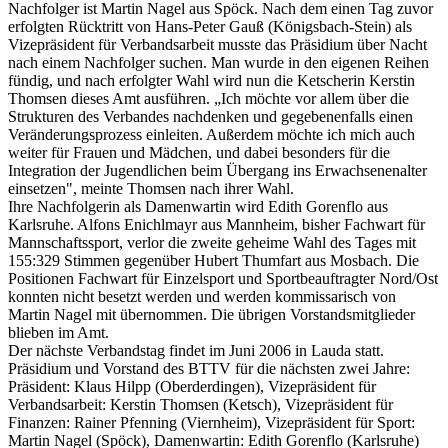
Nachfolger ist Martin Nagel aus Spöck. Nach dem einen Tag zuvor
erfolgten Rücktritt von Hans-Peter Gauß (Königsbach-Stein) als
Vizepräsident für Verbandsarbeit musste das Präsidium über Nacht
nach einem Nachfolger suchen. Man wurde in den eigenen Reihen
fündig, und nach erfolgter Wahl wird nun die Ketscherin Kerstin
Thomsen dieses Amt ausführen. „Ich möchte vor allem über die
Strukturen des Verbandes nachdenken und gegebenenfalls einen
Veränderungsprozess einleiten. Außerdem möchte ich mich auch
weiter für Frauen und Mädchen, und dabei besonders für die
Integration der Jugendlichen beim Übergang ins Erwachsenenalter
einsetzen", meinte Thomsen nach ihrer Wahl.
Ihre Nachfolgerin als Damenwartin wird Edith Gorenflo aus
Karlsruhe. Alfons Enichlmayr aus Mannheim, bisher Fachwart für
Mannschaftssport, verlor die zweite geheime Wahl des Tages mit
155:329 Stimmen gegenüber Hubert Thumfart aus Mosbach. Die
Positionen Fachwart für Einzelsport und Sportbeauftragter Nord/Ost
konnten nicht besetzt werden und werden kommissarisch von
Martin Nagel mit übernommen. Die übrigen Vorstandsmitglieder
blieben im Amt.
Der nächste Verbandstag findet im Juni 2006 in Lauda statt.
Präsidium und Vorstand des BTTV für die nächsten zwei Jahre:
Präsident: Klaus Hilpp (Oberderdingen), Vizepräsident für
Verbandsarbeit: Kerstin Thomsen (Ketsch), Vizepräsident für
Finanzen: Rainer Pfenning (Viernheim), Vizepräsident für Sport:
Martin Nagel (Spöck), Damenwartin: Edith Gorenflo (Karlsruhe)