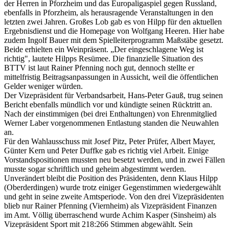
der Herren in Pforzheim und das Europaligaspiel gegen Russland,
ebenfalls in Pforzheim, als herausragende Veranstaltungen in den
letzten zwei Jahren. Großes Lob gab es von Hilpp für den aktuellen
Ergebnisdienst und die Homepage von Wolfgang Heeren. Hier habe
zudem Ingolf Bauer mit dem Spielleiterprogramm Maßstäbe gesetzt.
Beide erhielten ein Weinpräsent. „Der eingeschlagene Weg ist
richtig", lautete Hilpps Resümee. Die finanzielle Situation des
BTTV ist laut Rainer Pfenning noch gut, dennoch stellte er
mittelfristig Beitragsanpassungen in Aussicht, weil die öffentlichen
Gelder weniger würden.
Der Vizepräsident für Verbandsarbeit, Hans-Peter Gauß, trug seinen
Bericht ebenfalls mündlich vor und kündigte seinen Rücktritt an.
Nach der einstimmigen (bei drei Enthaltungen) von Ehrenmitglied
Werner Laber vorgenommenen Entlastung standen die Neuwahlen
an.
Für den Wahlausschuss mit Josef Pitz, Peter Prüfer, Albert Mayer,
Günter Kern und Peter Duffke gab es richtig viel Arbeit. Einige
Vorstandspositionen mussten neu besetzt werden, und in zwei Fällen
musste sogar schriftlich und geheim abgestimmt werden.
Unverändert bleibt die Position des Präsidenten, denn Klaus Hilpp
(Oberderdingen) wurde trotz einiger Gegenstimmen wiedergewählt
und geht in seine zweite Amtsperiode. Von den drei Vizepräsidenten
blieb nur Rainer Pfenning (Viernheim) als Vizepräsident Finanzen
im Amt. Völlig überraschend wurde Achim Kasper (Sinsheim) als
Vizepräsident Sport mit 218:266 Stimmen abgewählt. Sein