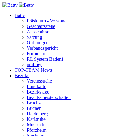
Battv
Präsidium - Vorstand
Geschäftsstelle
Ausschüsse
Satzung
Ordnungen
Verbandsgericht
Formulare
RL System Badeni
umfrage
TOP-TEAM News
Bezirke
Vereinssuche
Landkarte
Bezirkstage
Bezirksmeisterschaften
Bruchsal
Buchen
Heidelberg
Karlsruhe
Mosbach
Pforzheim
Sinsheim