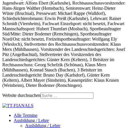
Jugendwart: Alfons Ebert (Karlsruhe), Rechtsausschussvorsitzender:
Hans-Jürgen Walther (Hemsbach), Seniorenwart: Heinz-Dieter
Wüste (Bruchsal), Pressewart: Michael Rappe (Walldorf),
Schiedsrichterobmann: Erwin Preiß (Karlsruhe), Lehrwart: Rainer
Schmidt (Viernheim), Fachwart Einzelsport: nicht besetzt, Fachwart
Mannschaftssport: Hubert Thumfart (Mosbach), Sportbeauftragter
Süd/Mitte: Dieter Bodemer (Remchingen), Sportbeauftragter
Nord/Ost: nicht besetzt, Freizeitsportbeauftragter: Wolfgang Ely
(Wiesloch), Stellvertreter des Rechtsausschussvorsitzenden: Klaus
Merx (Mühlhausen), Vorsitzender des Landesschiedsgerichtes: Josef
Pitz (Angelbachtal), Stellvertreter des Vorsitzenden des
Landesschiedsgerichtes: Günter Kern (Keltern), 3 Beisitzer im
Rechtsausschuss: Georg Schefzik (Schönau), Klaus Merx
(Mühlhausen), Konrad Stauch (Buchen), 3 Beisitzer im
Landesschiedsgericht: Bruno Day (Karlsdorf), Günter Kern
(Keltern), Albert Mayer (Sinsheim), Kassenprüfer: Klaus Krusen
(Weinheim), Dieter Bodemer (Remchingen).
Website durchsuchen
Alle Termine
Ausbildung / Lehre
Ausbildung / Lehre