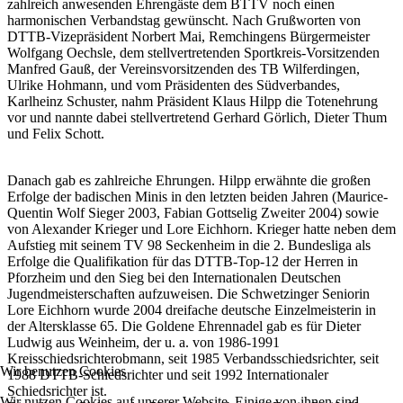
zahlreich anwesenden Ehrengäste dem BTTV noch einen
harmonischen Verbandstag gewünscht. Nach Grußworten von
DTTB-Vizepräsident Norbert Mai, Remchingens Bürgermeister
Wolfgang Oechsle, dem stellvertretenden Sportkreis-Vorsitzenden
Manfred Gauß, der Vereinsvorsitzenden des TB Wilferdingen,
Ulrike Hohmann, und vom Präsidenten des Südverbandes,
Karlheinz Schuster, nahm Präsident Klaus Hilpp die Totenehrung
vor und nannte dabei stellvertretend Gerhard Görlich, Dieter Thum
und Felix Schott.
Danach gab es zahlreiche Ehrungen. Hilpp erwähnte die großen
Erfolge der badischen Minis in den letzten beiden Jahren (Maurice-
Quentin Wolf Sieger 2003, Fabian Gottselig Zweiter 2004) sowie
von Alexander Krieger und Lore Eichhorn. Krieger hatte neben dem
Aufstieg mit seinem TV 98 Seckenheim in die 2. Bundesliga als
Erfolge die Qualifikation für das DTTB-Top-12 der Herren in
Pforzheim und den Sieg bei den Internationalen Deutschen
Jugendmeisterschaften aufzuweisen. Die Schwetzinger Seniorin
Lore Eichhorn wurde 2004 dreifache deutsche Einzelmeisterin in
der Altersklasse 65. Die Goldene Ehrennadel gab es für Dieter
Ludwig aus Weinheim, der u. a. von 1986-1991
Kreisschiedsrichterobmann, seit 1985 Verbandsschiedsrichter, seit
Wir benutzen Cookies
1988 DTTB-Schiedsrichter und seit 1992 Internationaler
Schiedsrichter ist.
Wir nutzen Cookies auf unserer Website. Einige von ihnen sind