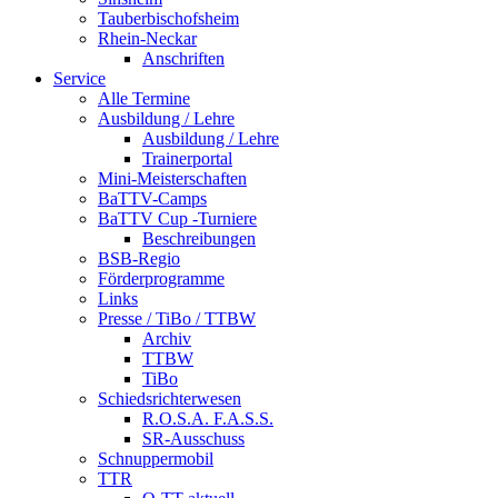
Tauberbischofsheim
Rhein-Neckar
Anschriften
Service
Alle Termine
Ausbildung / Lehre
Ausbildung / Lehre
Trainerportal
Mini-Meisterschaften
BaTTV-Camps
BaTTV Cup -Turniere
Beschreibungen
BSB-Regio
Förderprogramme
Links
Presse / TiBo / TTBW
Archiv
TTBW
TiBo
Schiedsrichterwesen
R.O.S.A. F.A.S.S.
SR-Ausschuss
Schnuppermobil
TTR