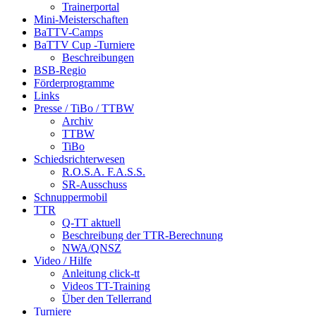
Trainerportal
Mini-Meisterschaften
BaTTV-Camps
BaTTV Cup -Turniere
Beschreibungen
BSB-Regio
Förderprogramme
Links
Presse / TiBo / TTBW
Archiv
TTBW
TiBo
Schiedsrichterwesen
R.O.S.A. F.A.S.S.
SR-Ausschuss
Schnuppermobil
TTR
Q-TT aktuell
Beschreibung der TTR-Berechnung
NWA/QNSZ
Video / Hilfe
Anleitung click-tt
Videos TT-Training
Über den Tellerrand
Turniere