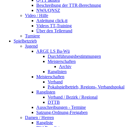
Q-TT aktuell
Beschreibung der TTR-Berechnung
NWA/QNSZ
Video / Hilfe
Anleitung click-tt
Videos TT-Training
Über den Tellerrand
Turniere
Spielbetzrieb
Jugend
ARGE LS Ba-Wü
Durchführungsbestimmungen
Meisterschaften
Archiv
Ranglisten
Meisterschaften
Verband
Pokalspielbetrieb, Regions- Verbandspokal
Ranglisten
Verband / Bezirk / Regional
DTTB
Ausschreibungen - Termine
Satzung-Ordnung-Freigaben
Damen / Herren
Rangliste